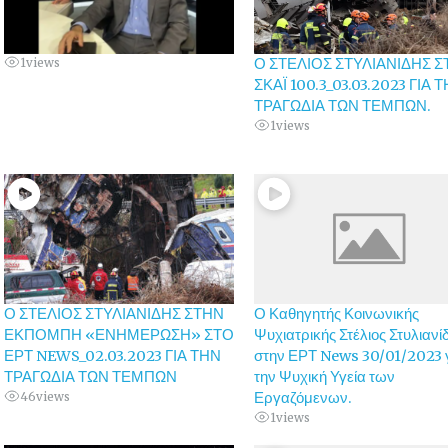
1
views
Ο ΣΤΕΛΙΟΣ ΣΤΥΛΙΑΝΙΔΗΣ 
ΣΚΑΪ 100.3_03.03.2023 ΓΙΑ 
ΤΡΑΓΩΔΙΑ ΤΩΝ ΤΕΜΠΩΝ.
1
views
Ο ΣΤΕΛΙΟΣ ΣΤΥΛΙΑΝΙΔΗΣ ΣΤΗΝ
Ο Καθηγητής Κοινωνικής
ΕΚΠΟΜΠΗ «ΕΝΗΜΕΡΩΣΗ» ΣΤΟ
Ψυχιατρικής Στέλιος Στυλιανί
ΕΡΤ NEWS_02.03.2023 ΓΙΑ ΤΗΝ
στην ΕΡΤ News 30/01/2023 
ΤΡΑΓΩΔΙΑ ΤΩΝ ΤΕΜΠΩΝ
την Ψυχική Υγεία των
46
views
Εργαζόμενων.
1
views