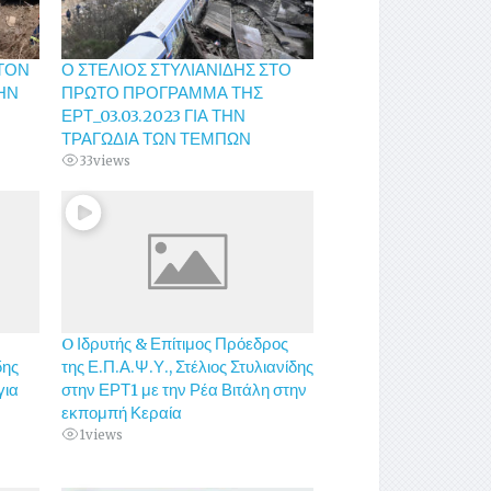
ΣΤΟΝ
Ο ΣΤΕΛΙΟΣ ΣΤΥΛΙΑΝΙΔΗΣ ΣΤΟ
ΤΗΝ
ΠΡΩΤΟ ΠΡΟΓΡΑΜΜΑ ΤΗΣ
ΕΡΤ_03.03.2023 ΓΙΑ ΤΗΝ
ΤΡΑΓΩΔΙΑ ΤΩΝ ΤΕΜΠΩΝ
33
views
O Ιδρυτής & Επίτιμος Πρόεδρος
δης
της Ε.Π.Α.Ψ.Υ., Στέλιος Στυλιανίδης
για
στην ΕΡΤ1 με την Ρέα Βιτάλη στην
εκπομπή Κεραία
1
views