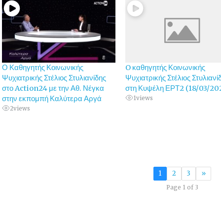
Ο Καθηγητής Κοινωνικής
O καθηγητής Κοινωνικής
Ψυχιατρικής Στέλιος Στυλιανίδης
Ψυχιατρικής Στέλιος Στυλιανίδ
στο Action24 με την Αθ. Νέγκα
στη Κυψέλη ΕΡΤ2 (18/03/20
στην εκπομπή Καλύτερα Αργά
1
views
2
views
1
2
3
»
Page 1 of 3