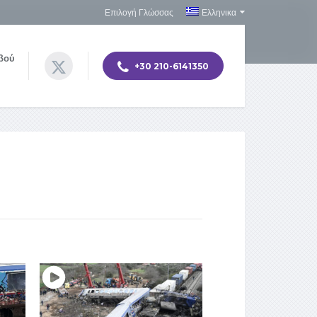
Επιλογή Γλώσσας
Ελληνικα
βού
+30 210-6141350