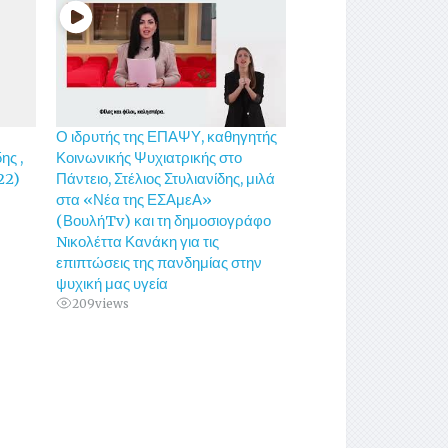
Ο ιδρυτής της ΕΠΑΨΥ, καθηγητής
ης ,
Κοινωνικής Ψυχιατρικής στο
22)
Πάντειο, Στέλιος Στυλιανίδης, μιλά
στα «Νέα της ΕΣΑμεΑ»
(ΒουλήTv) και τη δημοσιογράφο
Nικολέττα Κανάκη για τις
επιπτώσεις της πανδημίας στην
ψυχική μας υγεία
209
views