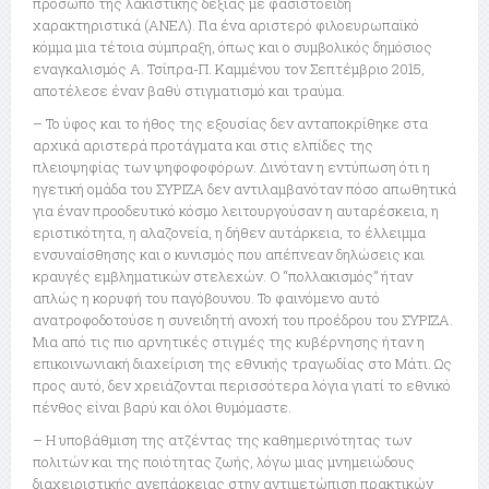
πρόσωπο της λακίστικής δεξιάς με φασιστοειδή
χαρακτηριστικά (ΑΝΕΛ). Για ένα αριστερό φιλοευρωπαϊκό
κόμμα μια τέτοια σύμπραξη, όπως και ο συμβολικός δημόσιος
εναγκαλισμός Α. Τσίπρα-Π. Καμμένου τον Σεπτέμβριο 2015,
αποτέλεσε έναν βαθύ στιγματισμό και τραύμα.
– Το ύφος και το ήθος της εξουσίας δεν ανταποκρίθηκε στα
αρχικά αριστερά προτάγματα και στις ελπίδες της
πλειοψηφίας των ψηφοφοφόρων. Δινόταν η εντύπωση ότι η
ηγετική ομάδα του ΣΥΡΙΖΑ δεν αντιλαμβανόταν πόσο απωθητικά
για έναν προοδευτικό κόσμο λειτουργούσαν η αυταρέσκεια, η
εριστικότητα, η αλαζονεία, η δήθεν αυτάρκεια, το έλλειμμα
ενσυναίσθησης και ο κυνισμός που απέπνεαν δηλώσεις και
κραυγές εμβληματικών στελεχών. Ο “πολλακισμός” ήταν
απλώς η κορυφή του παγόβουνου. Το φαινόμενο αυτό
ανατροφοδοτούσε η συνειδητή ανοχή του προέδρου του ΣΥΡΙΖΑ.
Μια από τις πιο αρνητικές στιγμές της κυβέρνησης ήταν η
επικοινωνιακή διαχείριση της εθνικής τραγωδίας στο Μάτι. Ως
προς αυτό, δεν χρειάζονται περισσότερα λόγια γιατί το εθνικό
πένθος είναι βαρύ και όλοι θυμόμαστε.
– Η υποβάθμιση της ατζέντας της καθημερινότητας των
πολιτών και της ποιότητας ζωής, λόγω μιας μνημειώδους
διαχειριστικής ανεπάρκειας στην αντιμετώπιση πρακτικών