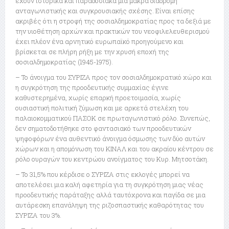
έχουν ιστορικά και παραδοσιακά μια μακρά διαδρομή
ανταγωνιστικής και συγκρουσιακής σχέσης. Είναι επίσης
ακριβές ότι η στροφή της σοσιαλδημοκρατίας προς τα δεξιά με
την υιοθέτηση αρχών και πρακτικών του νεοφιλελευθερισμού
έχει πλέον ένα αρνητικό ευρωπαϊκό προηγούμενο και
βρίσκεται σε πλήρη ρήξη με την χρυσή εποχή της
σοσιαλδημοκρατίας (1945-1975).
– Το άνοιγμα του ΣΥΡΙΖΑ προς τον σοσιαλδημοκρατικό χώρο και
η συγκρότηση της προοδευτικής συμμαχίας έγινε
καθυστερημένα, χωρίς επαρκή προετοιμασία, χωρίς
ουσιαστική πολιτική ζύμωση και με αρκετά στελέχη του
παλαιοκομματικού ΠΑΣΟΚ σε πρωταγωνιστικό ρόλο. Συνεπώς,
δεν σηματοδοτήθηκε στο φαντασιακό των προοδευτικών
ψηφοφόρων ένα αυθεντικό άνοιγμα όσμωσης των δύο αυτών
χώρων και η απομόνωση του ΚΙΝΑΛ και του ακραίου κέντρου σε
ρόλο ουραγών του κεντρώου ανοίγματος του Κυρ. Μητσοτάκη.
– Το 31,5% που κέρδισε ο ΣΥΡΙΖΑ στις εκλογές μπορεί να
αποτελέσει μια καλή αφετηρία για τη συγκρότηση μιας νέας
προοδευτικής παράταξης αλλά ταυτόχρονα και παγίδα σε μια
αυτάρεσκη επανάληψη της ριζοσπαστικής καθαρότητας του
ΣΥΡΙΖΑ του 3%.