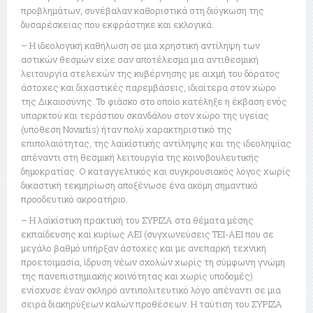
προβλημάτων, συνέβαλαν καθοριστικά στη διόγκωση της
δυσαρέσκειας που εκφράστηκε και εκλογικά.
– Η ιδεολογική καθήλωση σε μια χρηστική αντίληψη των
αστικών θεσμών είχε σαν αποτέλεσμα μια αντιθεσμική
λειτουργία στελεχών της κυβέρνησης με αιχμή του δόρατος
άστοχες και διχαστικές παρεμβάσεις, ιδιαίτερα στον χώρο
της Δικαιοσύνης. Το φιάσκο στο οποίο κατέληξε η έκβαση ενός
υπαρκτού και τεράστιου σκανδάλου στον χώρο της υγείας
(υπόθεση Novartis) ήταν πολύ χαρακτηριστικό της
επιπολαιότητας, της λαϊκίστικής αντίληψης και της ιδεοληψίας
απέναντι στη θεσμική λειτουργία της κοινοβουλευτικής
δημοκρατίας. Ο καταγγελτικός και συγκρουσιακός λόγος χωρίς
δικαστική τεκμηρίωση αποξένωσε ένα ακόμη σημαντικό
προοδευτικό ακροατήριο.
– Η λαϊκίστικη πρακτική του ΣΥΡΙΖΑ στα θέματα μέσης
εκπαίδευσης και κυρίως ΑΕΙ (συγχωνεύσεις ΤΕΙ-ΑΕΙ που σε
μεγάλο βαθμό υπήρξαν άστοχες και με ανεπαρκή τεχνική
προετοιμασία, ίδρυση νέων σχολών χωρίς τη σύμφωνη γνώμη
της πανεπιστημιακής κοινότητας και χωρίς υποδομές)
ενίσχυσε έναν σκληρό αντιπολιτευτικό λόγο απέναντι σε μια
σειρά διακηρύξεων καλών προθέσεων. Η ταύτιση του ΣΥΡΙΖΑ