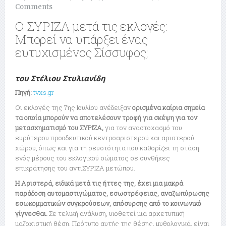
Comments
Ο ΣΥΡΙΖΑ μετά τις εκλογές:
Μπορεί να υπάρξει ένας
ευτυχισμένος Σίσσυφος;
του Στέλιου Στυλιανίδη
Πηγή:
tvxs.gr
Οι εκλογές της 7ης Ιουλίου ανέδειξαν
ορισμένα καίρια σημεία
τα οποία μπορούν να αποτελέσουν τροφή για σκέψη για τον
μετασχηματισμό του ΣΥΡΙΖΑ,
για τον αναστοχασμό του
ευρύτερου προοδευτικού κεντροαριστερού και αριστερού
χώρου, όπως και για τη ρευστότητα που καθορίζει τη στάση
ενός μέρους του εκλογικού σώματος σε συνθήκες
επικράτησης του αντιΣΥΡΙΖΑ μετώπου.
Η Αριστερά, ειδικά μετά τις ήττες της, έχει μια μακρά
παράδοση αυτομαστιγώματος, εσωστρέφειας, αναζωπύρωσης
εσωκομματικών συγκρούσεων, απόσυρσης από το κοινωνικό
γίγνεσθαι.
Σε τελική ανάλυση, υιοθετεί μια αρχετυπική
μαζοχιστική θέση. Πρότυπο αυτής της θέσης, μυθολογικά, είναι