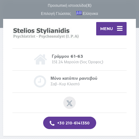
Προσωπική ιστοσελίδα(R)
Επιλογή Γλώσσας
Ελληνικα
MENU
Γράμμου 61-63
151 24 Μαρούσι (5ος Όροφος)
Μόνο κατόπιν ραντεβού
Σαβ-Κυρ Κλειστό
+30 210-6141350