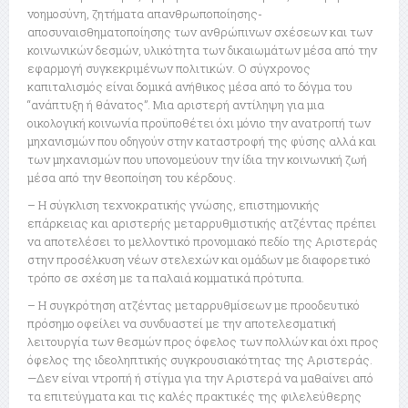
νοημοσύνη, ζητήματα απανθρωποποίησης-
αποσυναισθηματοποίησης των ανθρώπινων σχέσεων και των
κοινωνικών δεσμών, υλικότητα των δικαιωμάτων μέσα από την
εφαρμογή συγκεκριμένων πολιτικών. Ο σύγχρονος
καπιταλισμός είναι δομικά ανήθικος μέσα από το δόγμα του
“ανάπτυξη ή θάνατος”. Μια αριστερή αντίληψη για μια
οικολογική κοινωνία προϋποθέτει όχι μόνιο την ανατροπή των
μηχανισμών που οδηγούν στην καταστροφή της φύσης αλλά και
των μηχανισμών που υπονομεύουν την ίδια την κοινωνική ζωή
μέσα από την θεοποίηση του κέρδους.
– Η σύγκλιση τεχνοκρατικής γνώσης, επιστημονικής
επάρκειας και αριστερής μεταρρυθμιστικής ατζέντας πρέπει
να αποτελέσει το μελλοντικό προνομιακό πεδίο της Αριστεράς
στην προσέλκυση νέων στελεχών και ομάδων με διαφορετικό
τρόπο σε σχέση με τα παλαιά κομματικά πρότυπα.
– Η συγκρότηση ατζέντας μεταρρυθμίσεων με προοδευτικό
πρόσημο οφείλει να συνδυαστεί με την αποτελεσματική
λειτουργία των θεσμών προς όφελος των πολλών και όχι προς
όφελος της ιδεοληπτικής συγκρουσιακότητας της Αριστεράς.
—Δεν είναι ντροπή ή στίγμα για την Αριστερά να μαθαίνει από
τα επιτεύγματα και τις καλές πρακτικές της φιλελεύθερης