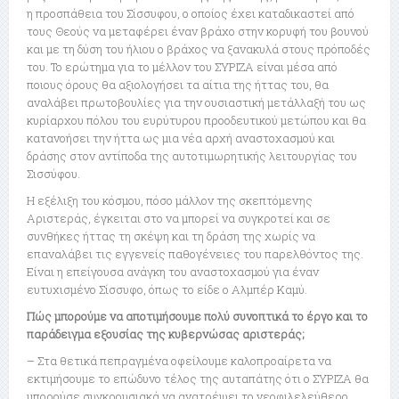
η προσπάθεια του Σίσσυφου, ο οποίος έχει καταδικαστεί από
τους Θεούς να μεταφέρει έναν βράχο στην κορυφή του βουνού
και με τη δύση του ήλιου ο βράχος να ξανακυλά στους πρόποδές
του. Το ερώτημα για το μέλλον του ΣΥΡΙΖΑ είναι μέσα από
ποιους όρους θα αξιολογήσει τα αίτια της ήττας του, θα
αναλάβει πρωτοβουλίες για την ουσιαστική μετάλλαξή του ως
κυρίαρχου πόλου του ευρύτυρου προοδευτικού μετώπου και θα
κατανοήσει την ήττα ως μια νέα αρχή αναστοχασμού και
δράσης στον αντίποδα της αυτοτιμωρητικής λειτουργίας του
Σισσύφου.
Η εξέλιξη του κόσμου, πόσο μάλλον της σκεπτόμενης
Αριστεράς, έγκειται στο να μπορεί να συγκροτεί και σε
συνθήκες ήττας τη σκέψη και τη δράση της χωρίς να
επαναλάβει τις εγγενείς παθογένειες του παρελθόντος της.
Είναι η επείγουσα ανάγκη του αναστοχασμού για έναν
ευτυχισμένο Σίσσυφο, όπως το είδε ο Αλμπέρ Καμύ.
Πώς μπορούμε να αποτιμήσουμε πολύ συνοπτικά το έργο και το
παράδειγμα εξουσίας της κυβερνώσας αριστεράς;
– Στα θετικά πεπραγμένα οφείλουμε καλοπροαίρετα να
εκτιμήσουμε το επώδυνο τέλος της αυταπάτης ότι ο ΣΥΡΙΖΑ θα
μπορούσε συγκρουσιακά να ανατρέψει το νεοφιλελεύθερο