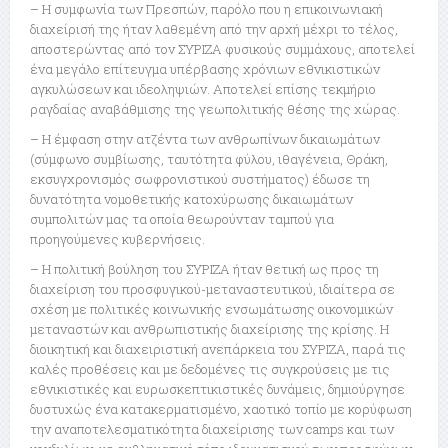
– Η συμφωνία των Πρεσπών, παρόλο που η επικοινωνιακή
διαχείρισή της ήταν λαθεμένη από την αρχή μέχρι το τέλος,
αποστερώντας από τον ΣΥΡΙΖΑ φυσικούς συμμάχους, αποτελεί
ένα μεγάλο επίτευγμα υπέρβασης χρόνιων εθνικιστικών
αγκυλώσεων και ιδεοληψιών. Αποτελεί επίσης τεκμήριο
ραγδαίας αναβάθμισης της γεωπολιτικής θέσης της χώρας.
– Η έμφαση στην ατζέντα των ανθρωπίνων δικαιωμάτων
(σύμφωνο συμβίωσης, ταυτότητα φύλου, ιθαγένεια, Θράκη,
εκσυγχρονισμός σωφρονιστικού συστήματος) έδωσε τη
δυνατότητα νομοθετικής κατοχύρωσης δικαιωμάτων
συμπολιτών μας τα οποία θεωρούνταν ταμπού για
προηγούμενες κυβερνήσεις.
– Η πολιτική βούληση του ΣΥΡΙΖΑ ήταν θετική ως προς τη
διαχείριση του προσφυγικού-μεταναστευτικού, ιδιαίτερα σε
σχέση με πολιτικές κοινωνικής ενσωμάτωσης οικονομικών
μεταναστών και ανθρωπιστικής διαχείρισης της κρίσης. Η
διοικητική και διαχειριστική ανεπάρκεια του ΣΥΡΙΖΑ, παρά τις
καλές προθέσεις και με δεδομένες τις συγκρούσεις με τις
εθνικιστικές και ευρωσκεπτικιστικές δυνάμεις, δημιούργησε
δυστυχώς ένα κατακερματισμένο, χαοτικό τοπίο με κορύφωση
την αναποτελεσματικότητα διαχείρισης των camps και των