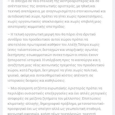
– Το άνοιγμα σε νέα στελέχη της κεντροαριστεράς και σε
ανένταχτους της ανανεωτικής αριστεράς, με ηθική και
τεχνική ανεπάρκεια, με αναγνωρισιμότητα στον κοινωνικό και
αυτοδιοικητικό χώρο, πρέπει να γίνει χωρίς προκαταλήψεις,
χωρίς οργανωτικούς αποκλεισμούς και χωρίς επιβολή μιας
ανιστορικής κομματικής επετηρίδας.
– Η τελική οργανωτική μορφή που θα πάρει ένα ιδρυτικό
συνέδριο του προοδευτικού αυτού χώρου πρέπει να
αποτελέσει πρωταρχικό καθήκον του Αλέξη Τσίπρα χωρίς
ίχνος ταλαντεύσεων, δισταγμών και υπαρξιακής αγωνίας
διατήρησης εσωκομματικών συσχετισμών οι οποίοι έχουν
ξεπεραστεί ιστορικά. Η υπέρβαση προς το καινούργιο και η
αναζήτηση μιας νέας κοινωνικής ηγεμονίας του προοδευτικού
χώρου, κατά Γκράμσι, δεν μπορεί να γίνει χωρίς πολιτικό,
ψυχικό, ακόμη και συναισθηματικό κόστος απέναντι σε
ιστορικούς δεσμούς και καθηλώσεις.
– Μια σύγχρονη ατζέντα ευρωπαϊκής Αριστεράς πρέπει να
περιλάβει ουσιαστικές επεξεργασίες και όχι απλές ρητορικές
αναφορές σε μείζονα ζητήματα του μέλλοντος: Επιπτώσεις
κλιματικής αλλαγής, δημογραφικό πρόβλημα, μεταναστευτικό-
προσφυγικό όχι ως επείγον αλλά ως γεωπολιτική σταθερά,
κοινωνική οικονομία, χρήση νέων τεχνολογιών, τεχνητή