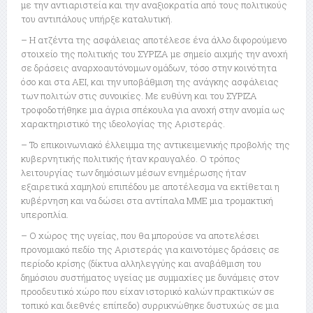
με την αντιαριστεία και την αναξιοκρατία από τους πολιτικούς
του αντιπάλους υπήρξε καταλυτική.
– Η ατζέντα της ασφάλειας αποτέλεσε ένα άλλο διφορούμενο
στοιχείο της πολιτικής του ΣΥΡΙΖΑ με σημείο αιχμής την ανοχή
σε δράσεις αναρχοαυτόνομων ομάδων, τόσο στην κοινότητα
όσο και στα ΑΕΙ, και την υποβάθμιση της ανάγκης ασφάλειας
των πολιτών στις συνοικίες. Με ευθύνη και του ΣΥΡΙΖΑ
τροφοδοτήθηκε μια άγρια σπέκουλα για ανοχή στην ανομία ως
χαρακτηριστικό της ιδεολογίας της Αριστεράς.
– Το επικοινωνιακό έλλειμμα της αντικειμενικής προβολής της
κυβερνητικής πολιτικής ήταν κραυγαλέο. Ο τρόπος
λειτουργίας των δημόσιων μέσων ενημέρωσης ήταν
εξαιρετικά χαμηλού επιπέδου με αποτέλεσμα να εκτίθεται η
κυβέρνηση και να δώσει στα αντίπαλα ΜΜΕ μια τρομακτική
υπεροπλία.
– Ο χώρος της υγείας, που θα μπορούσε να αποτελέσει
προνομιακό πεδίο της Αριστεράς για καινοτόμες δράσεις σε
περίοδο κρίσης (δίκτυα αλληλεγγύης και αναβάθμιση του
δημόσιου συστήματος υγείας με συμμαχίες με δυνάμεις στον
προοδευτικό χώρο που είχαν ιστορικό καλών πρακτικών σε
τοπικό και διεθνές επίπεδο) συρρικνώθηκε δυστυχώς σε μια