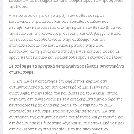
κονδυλίων, με εμβληματικό τόπο ιδρυματισμού των προσφύγων
την Μόρια.
– Η προτεραιότητα στη στήριξη των ασθενέστερων
κοινωνικών στρωμάτων και των ευπαθών ομάδων που
χτυπήθηκαν περισσότερο από την κρίση ήταν θετικό βήμα για
την ενίσχυση της κοινωνικής συνοχής και αλληλεγγύης παρά
τον κυρίαρχο ανορθολογισμό στην αναδόμηση και τον
επανασχεδιασμό του κοινωνικού κράτους στη χώρα.
Δυστυχώς, αυτή η αναγκαία στήριξη έγινε κάποιες φορές με
όρους πελατειασμού και βραχυπρόθεσμου εκλογικού οφέλους.
Σε σχέση με τα αρνητικά πεπραγμένα οφείλουμε συνοπτικά να
σημειώσουμε:
– Ο ΣΥΡΙΖΑ δεν κατανόησε ότι ψηφίστηκε κυρίως σαν
αντιμνημονιακό και όχι σαν αριστερό κόμμα. Η εγγενής
αμιφυθυμία της ηγεσίας του και ιδιαίτερα του Αλέξη Τσίπρα
απέναντι στη συνεργασία με τον κατακερματισμένο χώρο της
κεντροαριστεράς αλλά κυρίως με το Ποτάμι που το 2015
αποτελούσε εν δυνάμει εταίρο εγκλώβισε τον ΣΥΡΙΖΑ στη
συντήρηση της αντιμνημονιακής ταυτότητας και ρητορικής και
στη διολίσθηση (με διχαστικό λόγο και εμφυλιοπολεμικά μοτίβα)
στην κυβερνητική συνεργασία με το πιο αποκρουστικό