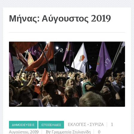
Μήνας:
Αύγουστος 2019
ΕΚΛΟΓΕΣ
•
ΣΥΡΙΖΑ
1
ΔΗΜΟΣΙΕΎΣΕΙΣ
ΙΣΤΟΣΕΛΊΔΕΣ
Αυγούστου, 2019
By Γραμματεία Στυλιανίδη
0