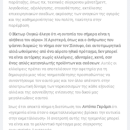
παράταξης, όπως πχ, τεχνικές σύγχρονου μάνατζμεντ,
λογοδοσίας, αξιολόγησης, στοχοθέτησης, εκτέλεσης
επιχειρησιακών σχεδίων, ακρόασης των αναγκών της αγοράς
και της καθημερινότητας του πολίτη, ταχύτητα στην
παρέμβαση.
Ο Βίκτωρ Ουγκώ έλεγε ότι «η ουτοπία του σήμερα είναι η
αλήθεια του αύριο». Η Αριστερά, όπως και ο άνθρωπος που
ψάχνει διαρκώς το νόημα σαν τον Σίσσυφο, όχι αυτοτιμωρητικά
αλλά ωθούμενος από ένα αόρατο ηθικό πρόταγμα, δεν μπορεί
να είναι αυτάρκης χωρίς ελλείψεις, αδυναμίες, κενά, σαν
ένας απλός καταναλωτής προϊόντων και σχέσεων.
Αυτές οι
ελλείψεις πρέπει να αποτελέσουν την αφετηρία για τη
δημιουργία μιας νέας νοηματοδότησης προσπαθώντας να
συναντήσουμε τον εαυτό μας και τον άλλο απέναντι στην
αλλοτριωτική δύναμη των ναρκισσισμών της κάθε εξουσίας
αλλά και της ασυνείδητης ενίσχυσης του δικού μας
μεγαλειώδους εαυτού.
Ισως έτσι αποκτά νόημα η διατύπωση του
Αντόνιο Γκράμσι
ότι
«ηγεμονία είναι όταν ο εκμεταλλευόμενος βρίσκει την ευτυχία
στην εκμετάλλευση». Η ανατροπή αυτής της ηγεμονίας μπορεί
να είναι και το μελλοντικό πρόταγμα μιας σύγχρονης
ευρωπαϊκής Αριστεράς.