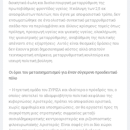
διοικητικά έωλη και δυσλειτουργική μεταρρύθμιση της
πρωτοβάθμιας φροντίδας υγείας. Η κάλυψη των 2,5 εκ
ανασφάλιστων πολιτών, που έγινε με αποφασιστικό τρόπο, δεν
ενσωματώθηκε σε ένα ολιστικό συνεκτικό μεταρρυθμιστικό
σχέδιο που να περιλαμβάνει και άλλους κρίσιμους τομείς όπως
πρόληψη, προαγωγή υγείας και ψυχικής υγείας, ολοκλήρωση
της ψυχιατρικής μεταρρύθμισης, αναβάθμιση της πολιτικής
απέναντι στις εξαρτήσεις. Αυτές είναι θεσμικές δράσεις που
δεν έχουν a priori δημοσιονομικό κόστος αλλά απαιτούν
τεχνοκρατική επάρκεια, μεταρρυθμιστική κουλτούρα και
ισχυρή πολιτική βούληση.
Οι όροι του μετασχηματισμού για έναν σύγχρονο προοδευτικό
πόλο
– Η ηγετική ομάδα του ΣΥΡΙΖΑ και ιδιαίτερα ο πρόεδρός του, ο
οποίος αποτελεί το αδιαμφισβήτητο πολιτικό κεφάλαιο της
κυβερνώσας Αριστεράς, πρέπει να αποφασίσει οριστικά,
χωρίς αμφιθυμία και υποσημειώσεις, αν θα εργαστεί προς τη
συγκρότηση μιας στρατηγικής συμμαχίας μεταξύ
σοσιαλδημοκρατικής κεντροαριστεράς και ριζοσπαστικής
φιλοευρωπαϊκής Αριστεράς. Είναι σαφές ότι οι δύο χώροι