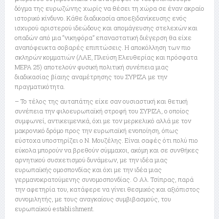
δόγμα της ευρωζώνης χωρίς να θέσει τη χώρα σε έναν ακραίο
ιστορικό κίνδυνο. Κάθε διαδικασία αποεξιδανίκευσης ενός
ισχυρού αριστερού ιδεώδους και απομάγευσης στελεχών και
οπαδών από μια “νικηφόρα” επαναστατική διέγερση θα είχε
αναπόφευκτα σοβαρές επιπτώσεις. Η αποκόλληση των πιο
σκληρών κομματιών (ΛΑΕ, Πλεύση Ελευθερίας και πρόσφατα
ΜΕΡΑ 25) αποτελούν φυσική πολιτική συνέπεια μιας
διαδικασίας βίαιης αναμέτρησης του ΣΥΡΙΖΑ με την
πραγματικότητα.
– Το τέλος της αυταπάτης είχε σαν ουσιαστική και θετική
συνέπεια την φιλοευρωπαϊκή στροφή του ΣΥΡΙΖΑ, ο οποίος
συμφωνεί, αντικειμενικά, όχι με τον μερκελικό αλλά με τον
μακρονικό δρόμο προς την ευρωπαϊκή ενοποίηση, όπως
εύστοχα υποστηρίζει ο Ν. Μουζέλης. Είναι σαφές ότι πολύ πιο
εύκολα μπορούν να βρεθούν σύμμαχοι, ακόμη και σε συνθήκες
αρνητικού συσχετισμού δυνάμεων, με την ιδέα μιας
ευρωπαϊκής ομοσπονδίας και όχι με την ιδέα μιας
γερμανοκρατούμενης συνομοσπονδίας. Ο Αλ. Τσίπρας, παρά
την αφετηρία του, κατάφερε να γίνει θεσμικός και αξιόπιστος
συνομιλητής, με τους αναγκαίους συμβιβασμούς, του
ευρωπαϊκού establishment.