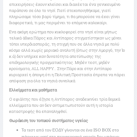
επιχειρήσεις έχουν κλείσει και διαχέεται ένα γενικευμένο
παράπονο σε όλο το νησί: Γιατί στοχοποιηθήκαμε, γιατί
πληρώσαμε τόσο βαρύ τίμημα, τι θα μπορούσε να έχει γίνει
διαφορετικά, τι μας περιμένει το επόμενο καλοκαίρι.
Ενα ακόμη ερώτημα που κυκλοφορεί στο νησί είναι μήπως
τελικά άδικα Πάρος και Αντίπαρος στιγματίστηκαν ως μόνοι
τόποι υπερδιασποράς, τη στιγμή που σε άλλα νησιά με πολύ
κόσμο αλλά χωρίς μοριακό αναλυτή (όπως στην Αμοργό, την Ίο
κ.ά) δεν υπήρχε καν δυνατότητα αποτύπωσης της
επιδημιολογικής πραγματικότητας. Μηδέν τεστ, μηδέν
κρούσματα, ALL HAPPY… Στην Πάρο και στην Αντίπαρο
κυριαρχεί η άποψη ότι η Πολιτική Προστασία έπρεπε να πάρει
απόφαση για όλα τα νησιά συνολικά.
Ελλείμματα και μαθήματα
Ο εφιάλτης που έζησε η Αντίπαρος αναδεικνύει τρία δομικά
ελλείμματα που αν δεν αντιμετωπιστούν αυτή η ιστορία
καταστροφής θα επαναληφθεί.
Θωράκιση του τοπικού συστήματος υγείας
Τα τεστ από τον ΕΟΔΥ γίνονται σε ένα ISO BOX στο
πάρκινγκ γιατί στο περιφερειακό ιατρείο δεν υπάρχει