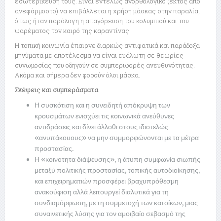
εσωτερίκευσή τους. Είναι εντελώς ανορθολογικό (εκτός από
ανεφάρμοστο) να επιβάλλεται η χρήση μάσκας στην παραλία,
όπως ήταν παράλογη η απαγόρευση του κολυμπιού και του
ψαρέματος τον καιρό της καραντίνας.
Η τοπική κοινωνία έπαιρνε διαρκώς αντιφατικά και παράδοξα
μηνύματα με αποτέλεσμα να είναι ευάλωτη σε θεωρίες
συνωμοσίας που οδηγούν σε συμπεριφορές ανευθυνότητας.
Ακόμα και σήμερα δεν φορούν όλοι μάσκα.
Σκέψεις και συμπεράσματα
Η συσκότιση και η συνειδητή απόκρυψη των
κρουσμάτων ενισχύει τις κοινωνικά ανεύθυνες
αντιδράσεις και δίνει άλλοθι στους ιδιοτελώς
«ανυπάκουους» να μην συμμορφώνονται με τα μέτρα
προστασίας.
Η «κοινοτητα διάψευσης», η άτυπη συμφωνία σιωπής
μεταξύ πολιτικής προστασίας, τοπικής αυτοδιοίκησης,
και επιχειρηματιών προσφέρει βραχυπρόθεσμη
ανακούφιση αλλά λειτουργεί διαλυτικά για τη
συνδιαμόρφωση, με τη συμμετοχή των κατοίκων, μιας
συναινετικής λύσης για τον αμοιβαίο σεβασμό της