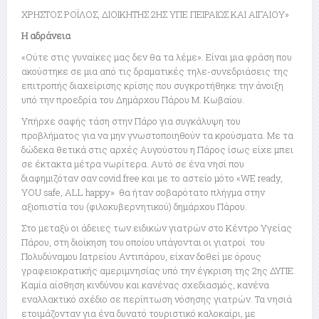
ΧΡΗΣΤΟΣ ΡΟΪΛΟΣ, ΔΙΟΙΚΗΤΗΣ 2ΗΣ ΥΠΕ ΠΕΙΡΑΙΩΣ ΚΑΙ ΑΙΓΑΙΟΥ»
Η αδράνεια
«Ούτε στις γυναίκες μας δεν θα τα λέμε». Είναι μια φράση που
ακούστηκε σε μια από τις δραματικές τηλε-συνεδριάσεις της
επιτροπής διαχείρισης κρίσης που συγκροτήθηκε την άνοιξη
υπό την προεδρία του Δημάρχου Πάρου Μ. Κωβαίου.
Υπήρχε σαφής τάση στην Πάρο για συγκάλυψη του
προβλήματος για να μην γνωστοποιηθούν τα κρούσματα. Με τα
δώδεκα θετικά στις αρχές Αυγούστου η Πάρος ίσως είχε μπει
σε έκτακτα μέτρα νωρίτερα. Αυτό σε ένα νησί που
διαφημιζόταν σαν covid free και με το αστείο μότο «WE ready,
YOU safe, ALL happy» θα ήταν σοβαρότατο πλήγμα στην
αξιοπιστία του (φιλοκυβερνητικού) δημάρχου Πάρου.
Στο μεταξύ οι άδειες των ειδικών γιατρών στο Κέντρο Υγείας
Πάρου, στη διοίκηση του οποίου υπάγονται οι γιατροί του
Πολυδύναμου Ιατρείου Αντιπάρου, είχαν δοθεί με όρους
γραφειοκρατικής αμεριμνησίας υπό την έγκριση της 2ης ΔΥΠΕ.
Καμία αίσθηση κινδύνου και κανένας σχεδιασμός, κανένα
εναλλακτικό σχέδιο σε περίπτωση νόσησης γιατρών. Τα νησιά
ετοιμάζονταν για ένα δυνατό τουριστικό καλοκαίρι, με