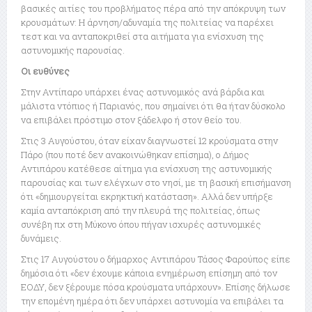
βασικές αιτίες του προβλήματος πέρα από την απόκρυψη των
κρουσμάτων: Η άρνηση/αδυναμία της πολιτείας να παρέχει
τεστ και να ανταποκριθεί στα αιτήματα για ενίσχυση της
αστυνομικής παρουσίας.
Οι ευθύνες
Στην Αντίπαρο υπάρχει ένας αστυνομικός ανά βάρδια και
μάλιστα ντόπιος ή Παριανός, που σημαίνει ότι θα ήταν δύσκολο
να επιβάλει πρόστιμο στον ξάδελφο ή στον θείο του.
Στις 3 Αυγούστου, όταν είχαν διαγνωστεί 12 κρούσματα στην
Πάρο (που ποτέ δεν ανακοινώθηκαν επίσημα), ο Δήμος
Αντιπάρου κατέθεσε αίτημα για ενίσχυση της αστυνομικής
παρουσίας και των ελέγχων στο νησί, με τη βασική επισήμανση
ότι «δημιουργείται εκρηκτική κατάσταση». Αλλά δεν υπήρξε
καμία ανταπόκριση από την πλευρά της πολιτείας, όπως
συνέβη πχ στη Μύκονο όπου πήγαν ισχυρές αστυνομικές
δυνάμεις.
Στις 17 Αυγούστου ο δήμαρχος Αντιπάρου Τάσος Φαρούπος είπε
δημόσια ότι «δεν έχουμε κάποια ενημέρωση επίσημη από τον
ΕΟΔΥ, δεν ξέρουμε πόσα κρούσματα υπάρχουν». Επίσης δήλωσε
την επομένη ημέρα ότι δεν υπάρχει αστυνομία να επιβάλει τα