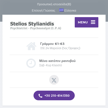
Προσωπική ιστοσελίδα(R)
Επιλογή Γλώσσας
Ελληνικα
MENU
Γράμμου 61-63
151 24 Μαρούσι (5ος Όροφος)
Μόνο κατόπιν ραντεβού
Σαβ-Κυρ Κλειστό
+30 210-6141350