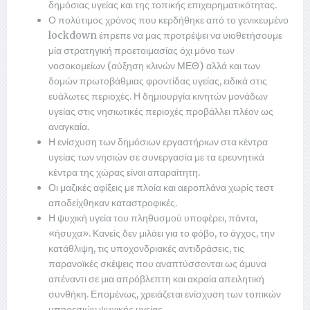
δημόσιας υγείας και της τοπικής επιχειρηματικότητας.
Ο πολύτιμος χρόνος που κερδήθηκε από το γενικευμένο
lockdown έπρεπε να μας προτρέψει να υιοθετήσουμε
μία στρατηγική προετοιμασίας όχι μόνο των
νοσοκομείων (αύξηση κλινών ΜΕΘ) αλλά και των
δομών πρωτοβάθμιας φροντίδας υγείας, ειδικά στις
ευάλωτες περιοχές. Η δημιουργία κινητών μονάδων
υγείας στις νησιωτικές περιοχές προβάλλει πλέον ως
αναγκαία.
Η ενίσχυση των δημόσιων εργαστήριων στα κέντρα
υγείας των νησιών σε συνεργασία με τα ερευνητικά
κέντρα της χώρας είναι απαραίτητη.
Οι μαζικές αφίξεις με πλοία και αεροπλάνα χωρίς τεστ
αποδείχθηκαν καταστροφικές.
Η ψυχική υγεία του πληθυσμού υποφέρει, πάντα,
«ήσυχα». Κανείς δεν μιλάει για το φόβο, το άγχος, την
κατάθλιψη, τις υποχονδριακές αντιδράσεις, τις
παρανοϊκές σκέψεις που αναπτύσσονται ως άμυνα
απέναντι σε μια απρόβλεπτη και ακραία απειλητική
συνθήκη. Επομένως, χρειάζεται ενίσχυση των τοπικών
υπηρεσιών ψυχικής υγείας.