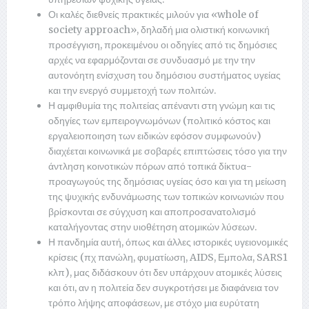
Οι καλές διεθνείς πρακτικές μιλούν για «whole of
society approach», δηλαδή μια ολιστική κοινωνική
προσέγγιση, προκειμένου οι οδηγίες από τις δημόσιες
αρχές να εφαρμόζονται σε συνδυασμό με την την
αυτονόητη ενίσχυση του δημόσιου συστήματος υγείας
και την ενεργό συμμετοχή των πολιτών.
Η αμφιθυμία της πολιτείας απέναντι στη γνώμη και τις
οδηγίες των εμπειρογνωμόνων (πολιτικό κόστος και
εργαλειοποιηση των ειδικών εφόσον συμφωνούν)
διαχέεται κοινωνικά με σοβαρές επιπτώσεις τόσο για την
άντληση κοινοτικών πόρων από τοπικά δίκτυα-
προαγωγούς της δημόσιας υγείας όσο και για τη μείωση
της ψυχικής ενδυνάμωσης των τοπικών κοινωνιών που
βρίσκονται σε σύγχυση και αποπροσανατολισμό
καταλήγοντας στην υιοθέτηση ατομικών λύσεων.
Η πανδημία αυτή, όπως και άλλες ιστορικές υγειονομικές
κρίσεις (πχ πανώλη, φυματίωση, AIDS, Εμπολα, SARS1
κλπ), μας διδάσκουν ότι δεν υπάρχουν ατομικές λύσεις
και ότι, αν η πολιτεία δεν συγκροτήσει με διαφάνεια τον
τρόπο λήψης αποφάσεων, με στόχο μια ευρύτατη