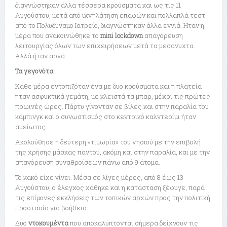
διαγνώστηκαν άλλα τέσσερα κρούσματα και ως τις 11
Αυγούστου, μετά από ιχνηλάτηση επαφών και πολλαπλά τεστ
από το Πολυδύναμο Ιατρείο, διαγνώστηκαν άλλα εννιά. Ηταν η
μέρα που ανακοινώθηκε το
mini lockdown
απαγόρευση
λειτουργίας όλων των επιχειρήσεων μετά τα μεσάνυχτα.
Αλλά ήταν αργά.
Τα γεγονότα
Κάθε μέρα εντοπιζόταν ένα με δυο κρούσματα και η πλατεία
ήταν ασφυκτικά γεμάτη, με κλειστά τα μπαρ, μέχρι τις πρώτες
πρωινές ώρες. Πάρτυ γίνονταν σε βίλες και στην παραλία του
κάμπινγκ και ο συνωστισμός στο κεντρικό καλντερίμι ήταν
αμείωτος.
Ακολούθησε η δεύτερη «τιμωρία» του νησιού με την επιβολή
της χρήσης μάσκας παντού, ακόμη και στην παραλία, και με την
απαγόρευση συναθροίσεων πάνω από 9 άτομα.
Το κακό είχε γίνει. Μέσα σε λίγες μέρες, από 8 έως 13
Αυγούστου, ο έλεγχος χάθηκε και η κατάσταση ξέφυγε, παρά
τις επίμονες εκκλήσεις των τοπικών αρχών προς την πολιτική
προστασία για βοήθεια.
Δυο
ντοκουμέντα
που αποκαλύπτονται σήμερα δείχνουν τις