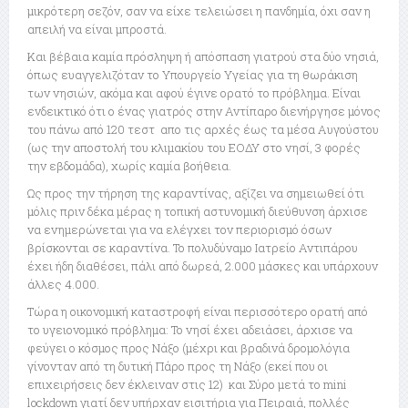
μικρότερη σεζόν, σαν να είχε τελειώσει η πανδημία, όχι σαν η
απειλή να είναι μπροστά.
Και βέβαια καμία πρόσληψη ή απόσπαση γιατρού στα δύο νησιά,
όπως ευαγγελιζόταν το Υπουργείο Υγείας για τη θωράκιση
των νησιών, ακόμα και αφού έγινε ορατό το πρόβλημα. Είναι
ενδεικτικό ότι ο ένας γιατρός στην Αντίπαρο διενήργησε μόνος
του πάνω από 120 τεστ απο τις αρχές έως τα μέσα Αυγούστου
(ως την αποστολή του κλιμακίου του ΕΟΔΥ στο νησί, 3 φορές
την εβδομάδα), χωρίς καμία βοήθεια.
Ως προς την τήρηση της καραντίνας, αξίζει να σημειωθεί ότι
μόλις πριν δέκα μέρας η τοπική αστυνομική διεύθυνση άρχισε
να ενημερώνεται για να ελέγχει τον περιορισμό όσων
βρίσκονται σε καραντίνα. Το πολυδύναμο Ιατρείο Αντιπάρου
έχει ήδη διαθέσει, πάλι από δωρεά, 2.000 μάσκες και υπάρχουν
άλλες 4.000.
Τώρα η οικονομική καταστροφή είναι περισσότερο ορατή από
το υγειονομικό πρόβλημα: Το νησί έχει αδειάσει, άρχισε να
φεύγει ο κόσμος προς Νάξο (μέχρι και βραδινά δρομολόγια
γίνονταν από τη δυτική Πάρο προς τη Νάξο (εκεί που οι
επιχειρήσεις δεν έκλειναν στις 12) και Σύρο μετά το mini
lockdown γιατί δεν υπήρχαν εισιτήρια για Πειραιά, πολλές