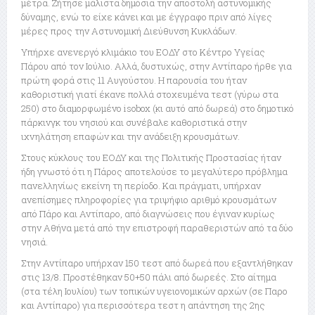
μέτρα. Ζήτησε μάλιστα δημόσια την αποστολή αστυνομικής
δύναμης, ενώ το είχε κάνει και με έγγραφο πριν από λίγες
μέρες προς την Αστυνομική Διεύθυνση Κυκλάδων.
Υπήρχε ανενεργό κλιμάκιο του ΕΟΔΥ στο Κέντρο Υγείας
Πάρου από τον Ιούλιο. Αλλά, δυστυχώς, στην Αντίπαρο ήρθε για
πρώτη φορά στις 11 Αυγούστου. Η παρουσία του ήταν
καθοριστική γιατί έκανε πολλά στοχευμένα τεστ (γύρω στα
250) στο διαμορφωμένο isobox (κι αυτό από δωρεά) στο δημοτικό
πάρκινγκ του νησιού και συνέβαλε καθοριστικά στην
ιχνηλάτηση επαφών και την ανάδειξη κρουσμάτων.
Στους κύκλους του ΕΟΔΥ και της Πολιτικής Προστασίας ήταν
ήδη γνωστό ότι η Πάρος αποτελούσε το μεγαλύτερο πρόβλημα
πανελληνίως εκείνη τη περίοδο. Και πράγματι, υπήρχαν
ανεπίσημες πληροφορίες για τριψήφιο αριθμό κρουσμάτων
από Πάρο και Αντίπαρο, από διαγνώσεις που έγιναν κυρίως
στην Αθήνα μετά από την επιστροφή παραθεριστών από τα δύο
νησιά.
Στην Αντίπαρο υπήρχαν 150 τεστ από δωρεά που εξαντλήθηκαν
στις 13/8. Προστέθηκαν 50+50 πάλι από δωρεές. Στο αίτημα
(στα τέλη Ιουλίου) των τοπικών υγειονομικών αρχών (σε Παρο
και Αντίπαρο) για περισσότερα τεστ η απάντηση της 2ης