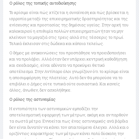
Ο ρόλος της τοπικής αυτοδιοίκησης
Το κρίσιμο είναι πώς χτίζεται η συναίνεση και πώς βρίσκεται η
ισρροπία μεταξύ της επιχειρηματικής δραστηριότητας και της
ενίσχυσης και προστασίας της δημόσιας υγείας. Στην αρχή του
καλοκαιριού η επιθυμία πολλών επιχειρηματιών ήταν να μην
κλείνουν τα μαγαζιά στις τρεις αλλά στις τέσσερις το πρωί.
Τελικά έκλεισαν στις δώδεκα και κάποια τελείως.
Ο δήμος με ανακοινώσεις του προσπάθησε να προειδοποιήσει
και να προλάβει. Αλλά όταν δεν υπάρχει κεντρική καθοδήγηση
και σχεδιασμός, είναι αδύνατο να προκύψει θετικό
αποτέλεσμα. Στην Αντίπαρο όλοι γνωρίζουν ότι το κρίσιμο είναι
η αποσυμφόρηση της πλατείας. Αυτό δεν θα μπορούσε να το
επιβάλει ο Δήμος ούτε τυπικά ούτε ουσιαστικά. Και κανείς
άλλος, άνωθεν, δεν ασχολήθηκε.
Ο ρόλος της αστυνομίας
Η εντοπιότητα των αστυνομικών εμποδίζει την
αποτελεσματική εφαρμογή των μέτρων, ακόμη και αν παρθούν
τα σωστά μέτρα. Εννοείται πως ένας αστυνομικός ανά βάρδια
δεν είναι δυνατόν να κάνει τον απαιτούμενο έλεγχο. Αλλά και ο
οριζόντιος χαρακτήρας των μέτρων κάνει πολύ δύσκολη την