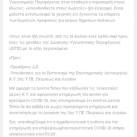
Υγειονομικής Περιφέρειας ήταν σταθερά η παραπομπή στους
ιδιώτες. «Απευθυνθείτε στους δωρητές» (βλ έγγραφο). Είναι
μάλιστα εντυπωσιακό το γεγονός ότι ζητούνται τα ονόματα
των δωρητών, προφανώς για λόγους δημοσίων σχέσεων.
Οπως είναι ήδη γνωστό, από τις 16 Ιουλίου είχε έρθει mail προς
όλες τις μονάδες της Διοικησης Υγειονονικής Περιφέρειας
(ΔΥΠΕ) με το εξής περιεχόμενο:
«Προς:
-Προέδρους Δ.Ε.
-Υπεύθυνους για το Συντονισμό της Επιστημονικής Λειτουργίας
Κ.Υ. 2ης Υ.ΠΕ. Πειραιώς και Αιγαίου
Με αφορμή τα Δελτία Τύπου που εξέδωσαν τις τελευταίες
μέρες Κ.Υ. και αφορούσαν ενημέρωση του κοινού για
κρούσματα COVID-19, σας επισημαίνουμε ότι κανένα Δελτίο
Τύπου δε θα εκδίδεται χωρίς προηγούμενη ενημέρωση και
συνεννόηση με τη Διοίκηση της 2ης Υ.ΠΕ. Πειραιώς και Αιγαίου.
Σας υπενθυμίζουμε ότι η αρμοδιότητα και η ευθύνη για την
ενημέρωση για επιβεβαιωμένα περιστατικά COVID-19 ανήκει
αποκλειστικά στον ΕΟΔΥ.