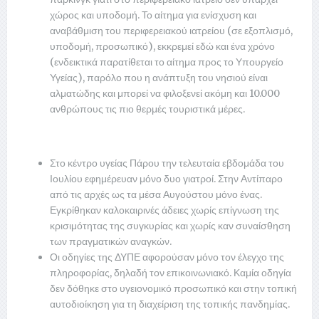
χώρος και υποδομή. Το αίτημα για ενίσχυση και
αναβάθμιση του περιφερειακού ιατρείου (σε εξοπλισμό,
υποδομή, προσωπικό), εκκρεμεί εδώ και ένα χρόνο
(ενδεικτικά παρατίθεται το αίτημα προς το Υπουργείο
Υγείας), παρόλο που η ανάπτυξη του νησιού είναι
αλματώδης και μπορεί να φιλοξενεί ακόμη και 10.000
ανθρώπους τις πιο θερμές τουριστικά μέρες.
Στο κέντρο υγείας Πάρου την τελευταία εβδομάδα του
Ιουλίου εφημέρευαν μόνο δυο γιατροί. Στην Αντίπαρο
από τις αρχές ως τα μέσα Αυγούστου μόνο ένας.
Εγκρίθηκαν καλοκαιρινές άδειες χωρίς επίγνωση της
κρισιμότητας της συγκυρίας και χωρίς καν συναίσθηση
των πραγματικών αναγκών.
Οι οδηγίες της ΔΥΠΕ αφορούσαν μόνο τον έλεγχο της
πληροφορίας, δηλαδή τον επικοινωνιακό. Καμία οδηγία
δεν δόθηκε στο υγειονομικό προσωπικό και στην τοπική
αυτοδιοίκηση για τη διαχείριση της τοπικής πανδημίας.