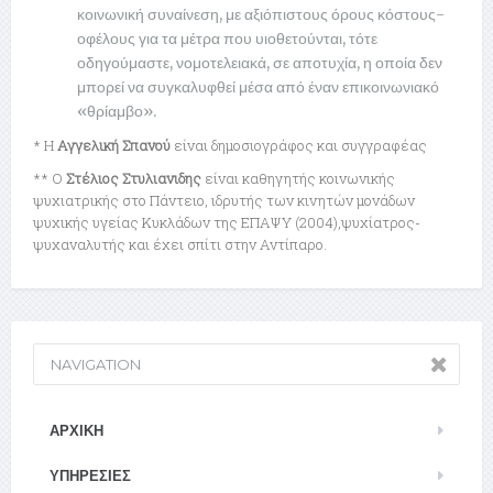
κοινωνική συναίνεση, με αξιόπιστους όρους κόστους-
οφέλους για τα μέτρα που υιοθετούνται, τότε
οδηγούμαστε, νομοτελειακά, σε αποτυχία, η οποία δεν
μπορεί να συγκαλυφθεί μέσα από έναν επικοινωνιακό
«θρίαμβο».
* Η
Αγγελική Σπανού
είναι δημοσιογράφος και συγγραφέας
** Ο
Στέλιος Στυλιανιδης
είναι καθηγητής κοινωνικής
ψυχιατρικής στο Πάντειο, ιδρυτής των κινητών μονάδων
ψυχικής υγείας Κυκλάδων της ΕΠΑΨΥ (2004),ψυχίατρος-
ψυχαναλυτής και έχει σπίτι στην Αντίπαρο.
NAVIGATION
ΑΡΧΙΚΉ
ΥΠΗΡΕΣΊΕΣ