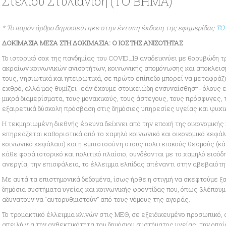
Στέλιου Στυλιανίδη (ΤΟ ΒΗΜΑ)
* Το παρόν άρθρο δημοσιεύτηκε στην έντυπη έκδοση της εφημερίδας
ΤΟ
ΔΟΚΙΜΑΣΙΑ ΜΕΣΑ ΣΤΗ ΔΟΚΙΜΑΣΙΑ: Ο ΙΟΣ ΤΗΣ ΑΝΙΣΟΤΗΤΑΣ
Το ιστορικό σοκ της πανδημίας του COVID_19 αναδεικνύει με θορυβώδη 
ακραίων κοινωνικών ανισοτήτων, κοινωνικής απομόνωσης και αποκλεισ
τους, νησιωτικά και ηπειρωτικά, σε πρώτο επίπεδο μπορεί να μεταφρά
εχθρό, αλλά μας θυμίζει -εάν έχουμε στοιχειώδη ενσυναίσθηση- όλους 
μικρά διαμερίσματα, τους μοναχικούς, τους άστεγους, τους πρόσφυγες,
εξαιρετικά δύσκολη πρόσβαση στις δημόσιες υπηρεσίες υγείας και ψυχι
Η τεκμηριωμένη διεθνής έρευνα δείχνει από την εποχή της οικονομικής
επηρεάζεται καθοριστικά από το χαμηλό κοινωνικό και οικονομικό κεφάλ
κοινωνικό κεφάλαιο) και η εμπιστοσύνη στους πολιτειακούς θεσμούς (κά
κάθε φορά ιστορικό και πολιτικό πλαίσιο, συνδέονται με το χαμηλό εισόδη
ανεργία, την επισφάλεια, το έλλειμμα ελπίδας απέναντι στην αβεβαιότη
Με αυτά τα επιστημονικά δεδομένα, ίσως ήρθε η στιγμή να σκεφτούμε ξ
δημόσια συστήματα υγείας και κοινωνικής φροντίδας που, όπως βλέπουμε 
αδυνατούν να “αυτορυθμιστούν” από τους νόμους της αγοράς.
Το τρομακτικό έλλειμμα κλινών στις ΜΕΘ, σε εξειδικευμένο προσωπικό, 
απειλή για την ανθεκτικότητα του δημόσιου συστήματος υγείας, την οποί