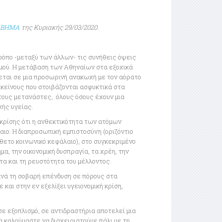
 ΒΗΜΑ
της Κυριακής 29/03/2020.
τρόπο -μεταξύ των άλλων- τις συνήθεις όψεις
μού. Η μετάβαση των Αθηναίων στα εξοχικά
ζεται σε μια προσωρινή ανακωχή με τον αόρατο
εκείνους που στοιβάζονται ασφυκτικά στα
 τους μετανάστες, όλους όσους έχουν μια
κής υγείας.
 κρίσης ότι η ανθεκτικότητα των ατόμων
αιο: Η διαπροσωπική εμπιστοσύνη (οριζόντιο
θετο κοινωνικό κεφάλαιο), στο συγκεκριμένο
μα, την οικονομική δυσπραγία, τα χρέη, την
τα και τη ρευστότητα του μέλλοντος.
ανά τη σοβαρή επένδυση σε πόρους στα
και στην εν εξελίξει υγειονομική κρίση,
σε εξοπλισμό, σε αντιδραστήρια αποτελεί μια
α καλούμαστε να διαχειριστούμε πάλι με τη