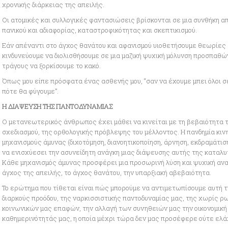
χρονικής διάρκειας της απειλής.
Οι ατομικές και συλλογικές φαντασιώσεις βρίσκονται σε μια συνθήκη 
πανικού και αδιαφορίας, καταστροφικότητας και σκεπτικισμού.
Εάν απέναντι στο άγχος θανάτου και αφανισμού υιοθετήσουμε θεωρίες 
κινδυνεύουμε να διολισθήσουμε σε μια μαζική ψυχική μόλυνση προσπαθ
τράγους να ξορκίσουμε το κακό.
Όπως μου είπε πρόσφατα ένας ασθενής μου, “σαν να έχουμε μπει όλοι σε
πότε θα φύγουμε”.
Η ΔΙΑΨΕΥΣΗ ΤΗΣ ΠΑΝΤΟΔΥΝΑΜΙΑΣ
Ο μετανεωτερικός άνθρωπος έχει μάθει να κινείται με τη βεβαιότητα τ
σχεδιασμού, της ορθολογικής πρόβλεψης του μέλλοντος. Η πανδημία κινη
μηχανισμούς άμυνας (διχοτόμηση, διανοητικοποίηση, άρνηση, εκδραμάτι
να ενισχύεσει την ασυνείδητη ανάγκη μιας διάψευσης αυτής της καταλυτ
Κάθε μηχανισμός άμυνας προσφέρει μια προσωρινή λύση και ψυχική ανα
άγχος της απειλής, το άγχος θανάτου, την υπαρξιακή αβεβαιότητα.
Το ερώτημα που τίθεται είναι πώς μπορούμε να αντιμετωπίσουμε αυτή τ
διαρκούς προόδου, της ναρκισσιστικής παντοδυναμίας μας, της χωρίς ρ
κοινωνικών μας επαφών, την αλλαγή των συνηθειών μας την οικονομική
καθημερινότητάς μας, η οποία μέχρι τώρα δεν μας προσέφερε ούτε ελά