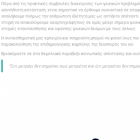
Πέρα από τις πρακτικές συμβουλές διαχείρισης των ψυχικών προβλημά
ασυνήθιστη κατάσταση, είναι σημαντικό να έρθουμε ουσιαστικά σε επαφ
αναλάβουμε πλήρως την ανθρώπινη ιδιότητά μας ως αντίδοτο απέναντι στ
στιγμή να ανακαλύψουμε αχαρτογράφητους σε εμάς μέχρι σήμερα ψυχικο
στιγμές ενσυναίσθησης και ύφανσης ψυχικών δεσμών με τους άλλους.
Η συναισθηματική μας εμπειρία και νοημοσύνη μπορεί να φανεί ίσως πιο
παρακολούθηση της επιδημιολογικής καμπύλης της διασποράς του ιού.
Βρισκόμαστε σε ένα θεμελιακό παράδοξο κοινωνικής απόστασης και ουσ
“Ο,τι μετράει δεν σημαίνει πως μετριέται και ό,τι μετριέται δεν σημα