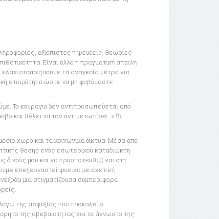
πληροφορίες, αξιόπιστες ή ψευδείς, θεωρίες
πιθετικότητα. Είναι άλλο η πραγματική απειλή
α ελαχιστοποιήσουμε τα αναγκαία μέτρα για
χική ετοιμότητα ώστε να μη φοβόμαστε
ούμε. Το κουράγιο δεν αντιπροσωπεύεται από
όβο και θέλει να τον αντιμετωπίσει.
«Το
μόσιο χώρο και τα κοινωνικά δίκτυα: Μέσα από
πτικής θέσης ενός εσωτερικού καταδιώκτη
ς δικούς μου και να προστατευθώ) και στη
χουμε επεξεργαστεί ψυχικά με σχετική
ανέξοδα μια στιγματίζουσα συμπεριφορά
ρείς.
 λόγω της ασφυξίας που προκαλεί ο
όρητο της αβεβαιότητας και το άγνωστο της