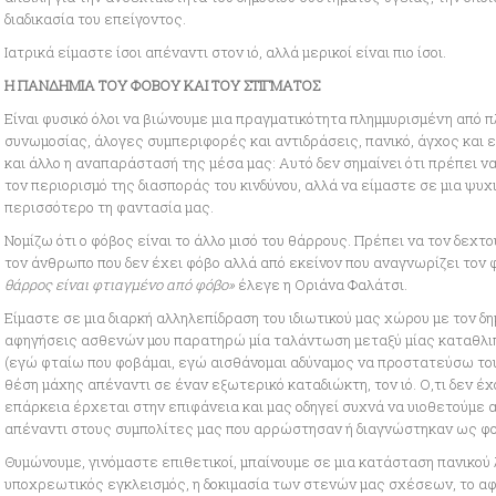
διαδικασία του επείγοντος.
Ιατρικά είμαστε ίσοι απέναντι στον ιό, αλλά μερικοί είναι πιο ίσοι.
Η ΠΑΝΔΗΜΙΑ ΤΟΥ ΦΟΒΟΥ ΚΑΙ ΤΟΥ ΣΤΙΓΜΑΤΟΣ
Είναι φυσικό όλοι να βιώνουμε μια πραγματικότητα πλημμυρισμένη από 
συνωμοσίας, άλογες συμπεριφορές και αντιδράσεις, πανικό, άγχος και ε
και άλλο η αναπαράστασή της μέσα μας: Αυτό δεν σημαίνει ότι πρέπει ν
τον περιορισμό της διασποράς του κινδύνου, αλλά να είμαστε σε μια ψυ
περισσότερο τη φαντασία μας.
Νομίζω ότι ο φόβος είναι το άλλο μισό του θάρρους. Πρέπει να τον δεχτ
τον άνθρωπο που δεν έχει φόβο αλλά από εκείνον που αναγνωρίζει τον φ
θάρρος είναι φτιαγμένο από φόβο»
έλεγε η Οριάνα Φαλάτσι.
Είμαστε σε μια διαρκή αλληλεπίδραση του ιδιωτικού μας χώρου με τον δη
αφηγήσεις ασθενών μου παρατηρώ μία ταλάντωση μεταξύ μίας καταθλι
(εγώ φταίω που φοβάμαι, εγώ αισθάνομαι αδύναμος να προστατεύσω του
θέση μάχης απέναντι σε έναν εξωτερικό καταδιώκτη, τον ιό. Ο,τι δεν έ
επάρκεια έρχεται στην επιφάνεια και μας οδηγεί συχνά να υιοθετούμε 
απέναντι στους συμπολίτες μας που αρρώστησαν ή διαγνώστηκαν ως φο
Θυμώνουμε, γινόμαστε επιθετικοί, μπαίνουμε σε μια κατάσταση πανικού
υποχρεωτικός εγκλεισμός, η δοκιμασία των στενών μας σχέσεων, το αφ