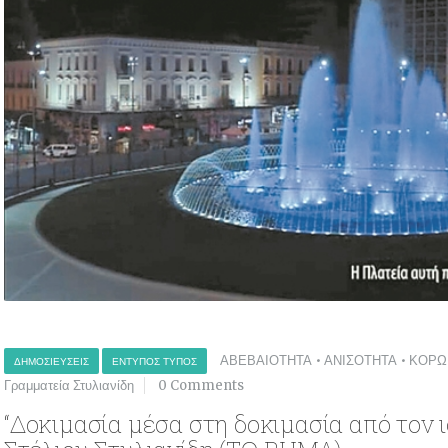
ΑΒΕΒΑΙΟΤΗΤΑ
•
ΑΝΙΣΟΤΗΤΑ
•
ΚΟΡΩ
ΔΗΜΟΣΙΕΎΣΕΙΣ
ΈΝΤΥΠΟΣ ΤΎΠΟΣ
Γραμματεία Στυλιανίδη
0 Comments
“Δοκιμασία μέσα στη δοκιμασία από τον ι