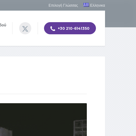
Επιλογή Γλώσσας
Ελληνικα
βού
+30 210-6141350