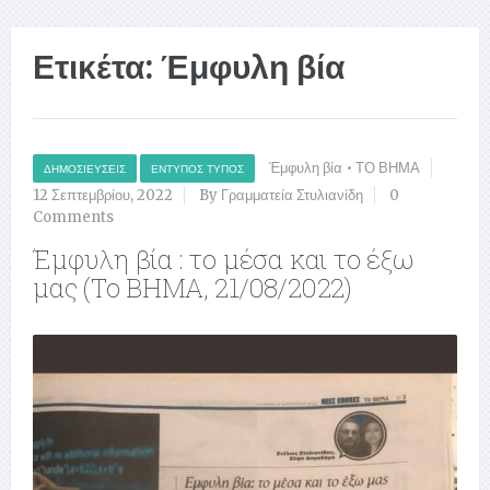
Ετικέτα:
Έμφυλη βία
Έμφυλη βία
•
ΤΟ ΒΗΜΑ
ΔΗΜΟΣΙΕΎΣΕΙΣ
ΈΝΤΥΠΟΣ ΤΎΠΟΣ
12 Σεπτεμβρίου, 2022
By Γραμματεία Στυλιανίδη
0
Comments
Έμφυλη βία : το μέσα και το έξω
μας (Το ΒΗΜΑ, 21/08/2022)