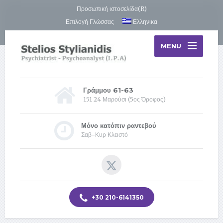
Προσωπική ιστοσελίδα(R)
Επιλογή Γλώσσας
Ελληνικα
MENU
Γράμμου 61-63
151 24 Μαρούσι (5ος Όροφος)
Μόνο κατόπιν ραντεβού
Σαβ-Κυρ Κλειστό
+30 210-6141350