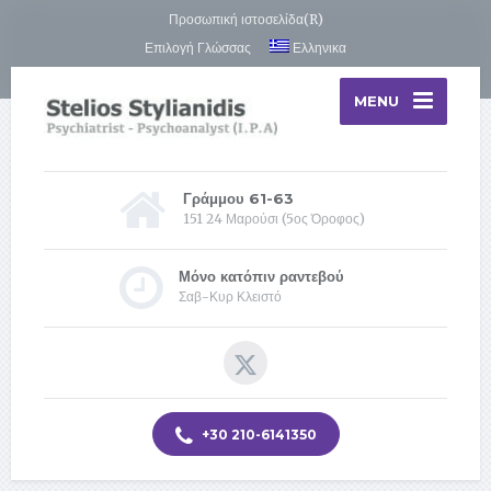
Προσωπική ιστοσελίδα(R)
Επιλογή Γλώσσας
Ελληνικα
MENU
Γράμμου 61-63
151 24 Μαρούσι (5ος Όροφος)
Μόνο κατόπιν ραντεβού
Σαβ-Κυρ Κλειστό
+30 210-6141350