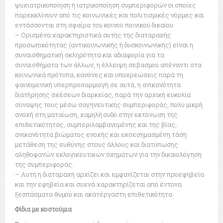
ψυχιατρικοποίηση ή ιατρικοποίηση συμπεριφορών οι οποίες
παρεκκλίνουν από τις κοινωνικές και πολιτισμικές νόρμες και
εντάσσονται στη σφαίρα του κοινού ποινικού δικαίου.
– Ορισμένα χαρακτηριστικά αυτής της διαταραχής
προσωπικότητας (αντικοινωνικής ή δυσκοινωνικής) είναι η
συναισθηματική σκληρότητα και αδιαφορία για τα
συναισθήματα των άλλων, η έλλειψη σεβασμού απέναντι στα
κοινωνικά πρότυπα, κανόνες και υποχρεώσεις παρά τη
φαινομενική υπερπροσαρμιογή σε αυτά, η ανικανότητα
διατήρησης σχέσεων διαρκείας, παρά την αρχική ευκολία
σύναψης τους μέσω σαγηνευτικής συμπεριφοράς, πολύ μικρή
ανοχή στη ματαίωση, χαμηλή ουδό στην εκτόνωση της
επιθετικότητας, συμπεριλαμβανομένης και της βίας,
ανικανότητα βιώματος ενοχής και εκσεσημασμένη τάση
μετάθεση της ευθύνης στους άλλους και διατύπωσης
αληθοφανών εκλογικευτικών σχημάτων για την δικαιολόγηση
της συμπεριφοράς.
– Αυτή η διαταραχή αρχίζει και εμφανίζεται στην προεφηβεία
και την εφηβεία και συχνά χαρακτηρίζεται από έντονα
ξεσπάσματα θυμού και ακατέργαστη επιθετικότητα.
Φίδια με κοστούμια