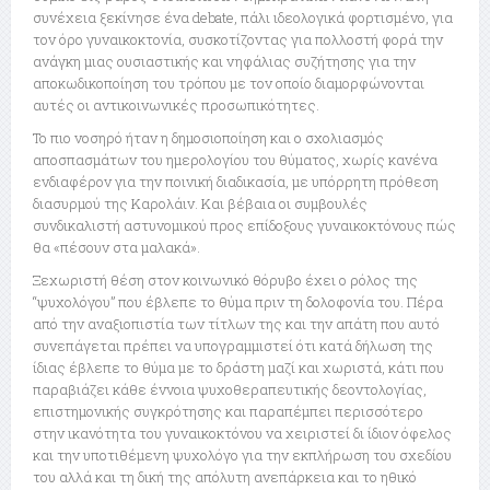
συνέχεια ξεκίνησε ένα debate, πάλι ιδεολογικά φορτισμένο, για
τον όρο γυναικοκτονία, συσκοτίζοντας για πολλοστή φορά την
ανάγκη μιας ουσιαστικής και νηφάλιας συζήτησης για την
αποκωδικοποίηση του τρόπου με τον οποίο διαμορφώνονται
αυτές οι αντικοινωνικές προσωπικότητες.
Το πιο νοσηρό ήταν η δημοσιοποίηση και ο σχολιασμός
αποσπασμάτων του ημερολογίου του θύματος, χωρίς κανένα
ενδιαφέρον για την ποινική διαδικασία, με υπόρρητη πρόθεση
διασυρμού της Καρολάιν. Και βέβαια οι συμβουλές
συνδικαλιστή αστυνομικού προς επίδοξους γυναικοκτόνους πώς
θα «πέσουν στα μαλακά».
Ξεχωριστή θέση στον κοινωνικό θόρυβο έχει ο ρόλος της
“ψυχολόγου” που έβλεπε το θύμα πριν τη δολοφονία του. Πέρα
από την αναξιοπιστία των τίτλων της και την απάτη που αυτό
συνεπάγεται πρέπει να υπογραμμιστεί ότι κατά δήλωση της
ίδιας έβλεπε το θύμα με το δράστη μαζί και χωριστά, κάτι που
παραβιάζει κάθε έννοια ψυχοθεραπευτικής δεοντολογίας,
επιστημονικής συγκρότησης και παραπέμπει περισσότερο
στην ικανότητα του γυναικοκτόνου να χειριστεί δι ίδιον όφελος
και την υποτιθέμενη ψυχολόγο για την εκπλήρωση του σχεδίου
του αλλά και τη δική της απόλυτη ανεπάρκεια και το ηθικό