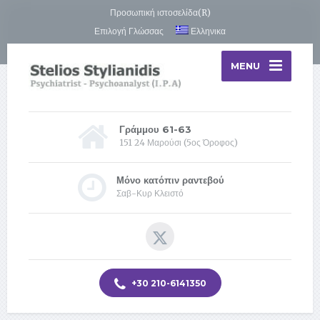
Προσωπική ιστοσελίδα(R)
Επιλογή Γλώσσας
Ελληνικα
MENU
Γράμμου 61-63
151 24 Μαρούσι (5ος Όροφος)
Μόνο κατόπιν ραντεβού
Σαβ-Κυρ Κλειστό
+30 210-6141350