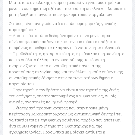
Μια τέτοια ενδελεχής εκτίμηση μπορεί να γίνει αυστηρά και
μόνο με συστηματική εξέταση του δράστη σε κλινικό πλαίσιο και
με τη βοήθεια διαγνωστικών-ψυχομετρικών εργαλείων.
Ωστόσο, είναι αναγκαίο να διατυπώσουμε μερικές γενικές
παρατηρήσεις:
– Από τα μέχρι τώρα δεδομένα φαίνεται να μην υπάρχει
σύνδεση ψυχικής ασθένειας με την αποτρόπαια πράξη και
επομένως οποιοδήποτε ελαφρυντικό για τον μη καταλογισμό.
– Η μεθοδικότητα, η χειριστικότητα, η μυθοπλαστική ικανότητα
και το απόλυτο έλλειμμα ενσυναίσθησης του δράστη
εναρμονίζονται με το συναισθηματικό πάγωμα της
προσπάθειας εκλογίκευσης και την έλλειψη κάθε αυθεντικής
συναισθηματικής δόνησης στην εκ των υστέρων δημόσια
παρουσία του.
– Παρατηρούμε τον δράστη να είναι παρατηρητής της δικής
του αφήγησης, αποστασιοποιημένος και ψύχραιμος, χωρίς
ενοχές, αναστολές και ηθικό φραγμό.
– Η διαταραχή προσωπικότητας που στην προκειμένη
περίπτωση θα χαρακτηριζόταν ως αντικοινωνική δεν πρέπει
να ταυτίζεται με την ψυχική ασθένεια, παρόλο που αποτελεί
ένα αμφιλεγόμενο ζήτημα της ψυχιατρικής και της
εγκληματολογίας. Προσωπικά με βρίσκει αντίθετο η