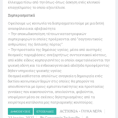
έλλειμμα πίσω από την όπως-όπως άσκηση ενός κλινικού
επαγγέλματος το οποίο εξευτέλισε.
Συμπερασματικά
Οφείλουμε ως κοινωνία να διαπραγματευτούμε με μια διπλή
ανασφάλεια και αβεβαιότητα:
– Την αποκωδικοποίηση τέτοιων καταστροφικών
συμπεριφορών οι οποίες προέρχονται από “σαγηνευτικούς
ανθρώπους της διπλανής πόρτας”.
– Την προστασία της δημόσιας υγείας, μέσα από αυστηρές
θεσμικές παρεμβάσεις ανεξαρτήτως συντεχνιακού κόστους,
από κάθε είδους κομπογιαννίτες οι οποίοι εκμεταλλεύονται την
ψυχική οδύνη και τα ενδοοικογενειακά αδιέξοδα προσφέροντας
δήθεν υπηρεσίες ψυχικής υγείας.
Θεσμικά καθίσταται απολύτως αναγκαία η δημιουργία ενός
δικτύου κοινωνικών δομών στις οποίες θα μπορούν να
απευθύνονται με όρους εμπιστευτικότητας και προστασίας
γυναίκες που κακοποιούνται, απειλούνται, φοβούνται,
υποφέρουν μέσα σε σχέσεις δηλητηριασμένες από τα
χειρότερα κατάλοιπα μας πατριαρχικής κουλτούρας.
ACTION24
•
ΓΛΥΚΑ ΝΕΡΑ
ΔΗΜΟΣΙΕΎΣΕΙΣ
ΙΣΤΟΣΕΛΊΔΕΣ
23 Ιουνίου, 2021
By Γραμματεία Στυλιανίδη
0