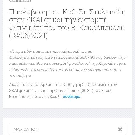
Comments
Παρέμβαση του Καθ. Στ. Στυλιανίδη
στον SKAI.gr και την εκπομπή
«Στιγμιότυπα» του Β. Κουφόπουλου
(18/06/2021)
«Άτομα αδύναμα επιστημονικά, επομένως με
διαπραγματευτική ισχύ εξαιρετικά χαμηλή, θα σου δώσουν την
καραμέλα που θες να πάρεις. Η “ψυχολόγος” της Καρολάιν έγινε
η ίδια –ελπίζω ασυνείδητα– αντικείμενο χειραγώγησης από
τον σύζυγο».
Ακούστε την παρέμβαση του Καθηγητή Στ. Στυλιανίδη στον
SKAI.gr και την εκπομπή «Στιγμιότυπα» (00:31΄) του Βασίλη
Κουφόπουλου στον ακόλουθο
σύνδεσμο
.
NAVIGATION