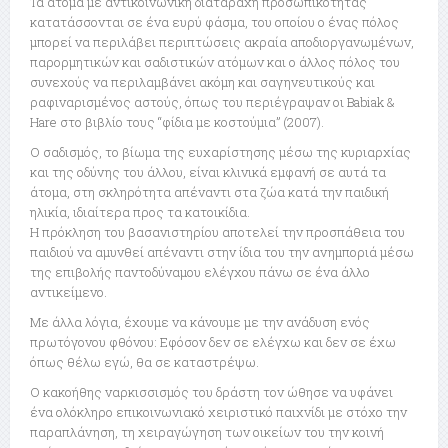
Τα άτομα με αντικοινωνική διαταραχή προσωπικότητας
κατατάσσονται σε ένα ευρύ φάσμα, του οποίου ο ένας πόλος
μπορεί να περιλάβει περιπτώσεις ακραία αποδιοργανωμένων,
παρορμητικών και σαδιστικών ατόμων και ο άλλος πόλος του
συνεχούς να περιλαμβάνει ακόμη και σαγηνευτικούς και
ραφιναρισμένος αστούς, όπως του περιέγραψαν οι Babiak &
Hare στο βιβλίο τους “φίδια με κοστούμια” (2007).
Ο σαδισμός, το βίωμα της ευχαρίστησης μέσω της κυριαρχίας
και της οδύνης του άλλου, είναι κλινικά εμφανή σε αυτά τα
άτομα, στη σκληρότητα απέναντι στα ζώα κατά την παιδική
ηλικία, ιδιαίτερα προς τα κατοικίδια.
Η πρόκληση του βασανιστηρίου αποτελεί την προσπάθεια του
παιδιού να αμυνθεί απέναντι στην ίδια του την ανημποριά μέσω
της επιβολής παντοδύναμου ελέγχου πάνω σε ένα άλλο
αντικείμενο.
Με άλλα λόγια, έχουμε να κάνουμε με την ανάδυση ενός
πρωτόγονου φθόνου: Εφόσον δεν σε ελέγχω και δεν σε έχω
όπως θέλω εγώ, θα σε καταστρέψω.
Ο κακοήθης ναρκισσισμός του δράστη τον ώθησε να υφάνει
ένα ολόκληρο επικοινωνιακό χειριστικό παιχνίδι με στόχο την
παραπλάνηση, τη χειραγώγηση των οικείων του την κοινή