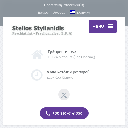
Προσωπική ιστοσελίδα(R)
Επιλογή Γλώσσας
Ελληνικα
MENU
Γράμμου 61-63
151 24 Μαρούσι (5ος Όροφος)
Μόνο κατόπιν ραντεβού
Σαβ-Κυρ Κλειστό
+30 210-6141350