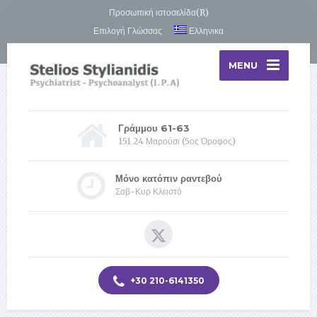
Προσωπική ιστοσελίδα(R)
Επιλογή Γλώσσας
Ελληνικα
MENU
Γράμμου 61-63
151 24 Μαρούσι (5ος Όροφος)
Μόνο κατόπιν ραντεβού
Σαβ-Κυρ Κλειστό
+30 210-6141350