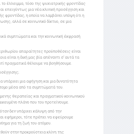
ι το έλλειμμα, τόσο της ψυχιατρικής φροντίδας
αι επειγόντως μια νέα κλινική προσέγγιση και
ς φροντίδας, η οποία να λαμβάνει υπόψη ότι η
ωσης, αλλά σε κοινωνικό δίκτυο, σε μια
τρικά συμπτώματα και την κοινωνική έκφρασή
περιθωρίου απαραίτητες προϋποθέσεις είναι
α είναι η δική μας βία απέναντι σ’ αυτά τα
ιατί πραγματικά θέλουμε να βοηθήσουμε.
ροσέγγισης;
α υπάρχει μια αφήγηση και μια δυνατότητα
άτομο μέσα από τα συμπτώματά του.
μενης θεραπείας και πραγματικού κοινωνικού
ομικευμένο πλάνο που του προτείνουμε.
, όταν δεν υπάρχει κάλυψη από την
 και εφήμεροι, τότε πρέπει να εφεύρουμε
νόημα για τη ζωή του ατόμου.
χθούν στην προκρούστεια κλίνη της