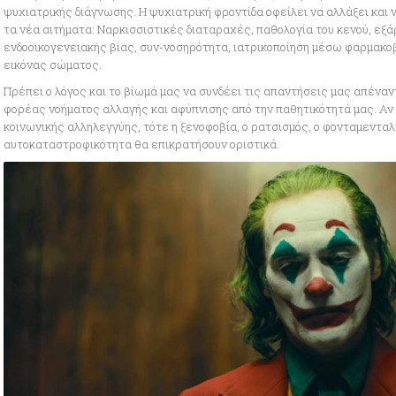
ψυχιατρικής διάγνωσης. Η ψυχιατρική φροντίδα οφείλει να αλλάξει και
τα νέα αιτήματα: Ναρκισσιστικές διαταραχές, παθολογία του κενού, εξά
ενδοοικογενειακής βίας, συν-νοσηρότητα, ιατρικοποίηση μέσω φαρμακο
εικόνας σώματος.
Πρέπει ο λόγος και το βίωμά μας να συνδέει τις απαντήσεις μας απένα
φορέας νοήματος αλλαγής και αφύπνισης από την παθητικότητά μας. Αν α
κοινωνικής αλληλεγγύης, τότε η ξενοφοβία, ο ρατσισμός, ο φονταμενταλι
αυτοκαταστροφικότητα θα επικρατήσουν οριστικά.