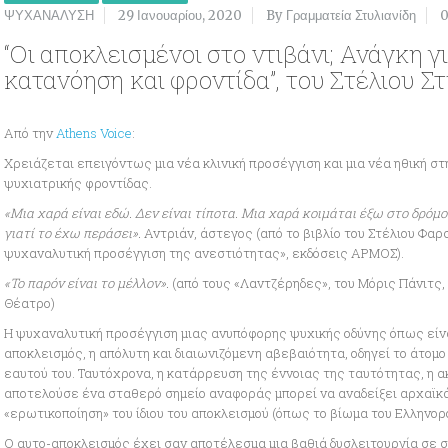
ΨΥΧΑΝΑΛΥΣΗ
29 Ιανουαρίου, 2020
By Γραμματεία Στυλιανίδη
“Οι αποκλεισμένοι στο ντιβάνι; Ανάγκη 
κατανόηση και φροντίδα”, του Στέλιου Σ
Από την
Athens Voice
:
Χρειάζεται επειγόντως μια νέα κλινική προσέγγιση και μια νέα ηθική σ
ψυχιατρικής φροντίδας.
«Μια χαρά είναι εδώ. Δεν είναι τίποτα. Μια χαρά κοιμάται έξω στο δρόμο 
γιατί το έχω περάσει».
Αντριάν, άστεγος (από το βιβλίο του Στέλιου Φαρ
ψυχαναλυτική προσέγγιση της ανεστιότητας», εκδόσεις ΑΡΜΟΣ).
«Το παρόν είναι το μέλλον».
(από τους «Λαντζέρηδες», του Μόρις Πάνιτς,
Θέατρο)
Η ψυχαναλυτική προσέγγιση μιας ανυπόφορης ψυχικής οδύνης όπως είνα
αποκλεισμός, η απόλυτη και διαιωνιζόμενη αβεβαιότητα, οδηγεί το άτομ
εαυτού του. Ταυτόχρονα, η κατάρρευση της έννοιας της ταυτότητας, η α
αποτελούσε ένα σταθερό σημείο αναφοράς μπορεί να αναδείξει αρχαϊκά ά
«ερωτικοποίηση» του ίδιου του αποκλεισμού (όπως το βίωμα του Ελληνορ
Ο αυτο-αποκλεισμός έχει σαν αποτέλεσμα μια βαθιά δυσλειτουργία σε σω