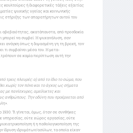
ές κουλτούρες ή διαφορετικές τάξεις εξαιτίας
λματίες ψυχικής υγείας και κοινωνικής
ις στήριξης των απαρατήρητων αυτού του
αι αβεβαιότητας, ακατάπαυστα, από προσδοκία
ι μπορεί να συμβεί. Η ψυχανάλυση, σαν
ει ανάγκη όπως η διψασμένη γη τη βροχή, τον
ι τι συμβαίνει μέσα του. Η μετα-
ιτρέπουν σε καμία περίπτωση αυτή την
πό τρεις πλευρές: α) από το ίδιο το σώμα, που
θει χωρίς τον πόνο και το άγχος ως σήματα
μας με πανίσχυρες, αμείλικτες και
λους ανθρώπους. Την οδύνη που προέρχεται από
λλη»
.
1930. Τι γίνεται, όμως, όταν σε συνθήκες
τε υπηρεσίας, ούτε χώρος εργασίας, ούτε
ψυχιατρικοποίηση ή η παθολογικοποίηση της
ν ίδρυση ιδρυμάτων/ασύλων, τα οποία είχαν