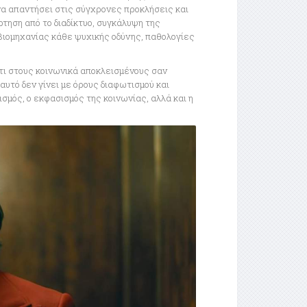
 να απαντήσει στις σύγχρονες προκλήσεις και
ρτηση από το διαδίκτυο, συγκάλυψη της
βιομηχανίας κάθε ψυχικής οδύνης, παθολογίες
ντι στους κοινωνικά αποκλεισμένους σαν
υτό δεν γίνει με όρους διαφωτισμού και
σμός, ο εκφασισμός της κοινωνίας, αλλά και η