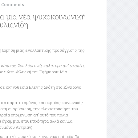
0 Comments
για μια νέα ψυχοκοινωνική
τυλιανίδη
τη δόμηση μιας εναλλακτικής προσέγγισης της
κάποιος. Σου λέω εγώ, καλύτερα απ’ το σπίτι,
σαλιώτη «Κλινική του Εφήμερου: Μια
 σε σκηνοθεσία Ελένης Σκότη στο Σύγχρονο
ι ο παρατεταμένος και ακραίος κοινωνικός
ο στη συρρίκνωση, την ελαχιστοποίηση του
κραία αποξένωση απ’ αυτό που παλιά
γχη, βία, επιθετικότητα αλλά και μια
ουμάνου Αντριάν).
ματικό, ψυχικό και κοινωνικό επίπεδο: Το