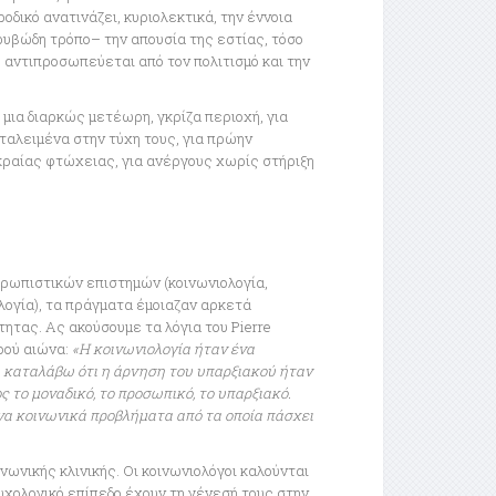
οδικό ανατινάζει, κυριολεκτικά, την έννοια
ρυβώδη τρόπο– την απουσία της εστίας, τόσο
 αντιπροσωπεύεται από τον πολιτισμό και την
μια διαρκώς μετέωρη, γκρίζα περιοχή, για
ταλειμένα στην τύχη τους, για πρώην
ραίας φτώχειας, για ανέργους χωρίς στήριξη
νθρωπιστικών επιστημών (κοινωνιολογία,
λογία), τα πράγματα έμοιαζαν αρκετά
τας. Ας ακούσουμε τα λόγια του Pierre
οού αιώνα:
«Η κοινωνιολογία ήταν ένα
α καταλάβω ότι η άρνηση του υπαρξιακού ήταν
ς το μοναδικό, το προσωπικό, το υπαρξιακό.
να κοινωνικά προβλήματα από τα οποία πάσχει
ωνικής κλινικής. Οι κοινωνιολόγοι καλούνται
υχολογικό επίπεδο έχουν τη γένεσή τους στην