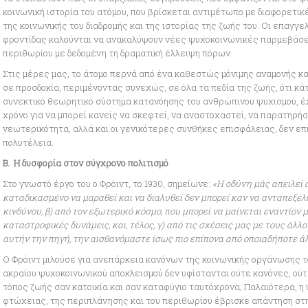
κοινωνική ιστορία του ατόμου, που βρίσκεται αντιμέτωπο με διαφορετικ
της κοινωνικής του διαδρομής και της ιστορίας της ζωής του. Οι επαγγε
φροντίδας καλούνται να ανακαλύψουν νέες ψυχοκοινωνικές παρμεβάσε
περιθωρίου με δεδομένη τη δραματική έλλειψη πόρων.
Στις μέρες μας, το άτομο περνά από ένα καθεστώς μόνιμης αναμονής κ
σε προσδοκία, περιμένοντας συνεχώς, σε όλα τα πεδία της ζωής, ότι κάτ
συνεκτικό θεωρητικό σύστημα κατανόησης του ανθρώπινου ψυχισμού, έχ
χρόνο για να μπορεί κανείς να σκεφτεί, να αναστοχαστεί, να παρατηρήσε
νεωτερικότητα, αλλά και οι γενικότερες συνθήκες επισφάλειας, δεν επ
πολυτέλεια.
Β.
Η δυσφορία στον σύγχρονο πολιτισμό
Στο γνωστό έργο του ο Φρόιντ, το 1930, σημείωνε:
«Η οδύνη μάς απειλεί α
καταδικασμένο να μαραθεί και να διαλυθεί δεν μπορεί καν να ανταπεξέλ
κινδύνου, β) από τον εξωτερικό κόσμο, που μπορεί να μαίνεται εναντίον 
καταστροφικές δυνάμεις, και, τέλος, γ) από τις σχέσεις μας με τους άλ
αυτήν την πηγή, την αισθανόμαστε ίσως πιο επίπονα από οποιαδήποτε ά
Ο Φρόιντ μιλούσε για ανεπάρκεια κανόνων της κοινωνικής οργάνωσης το 
ακραίου ψυχοκοινωνικού αποκλεισμού δεν υφίστανται ούτε κανόνες, ού
τόπος ζωής σαν κατοικία και σαν καταφύγιο ταυτόχρονα; Παλαιότερα, η 
φτώχειας, της περιπλάνησης και του περιθωρίου έβρισκε απάντηση στη