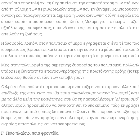
σαν κύρια αποστολή όχι τη θεραπεία και την αποκατάσταση των ατόμων,
από τη φύλαξη των περιθωριακών ατόμων που εν δυνάμει θα μπορούσαν 
συνοχή και παραγωγικότητα. Σήμερα, η ψυχοκοινωνική οδύνη εκφράζεται
όρους, χωρίς περιορισμούς, χωρίς πλαίσιο, Μιλάμε για μια άμορφη μάζ
εξαθλίωσης, επισφάλειας, επικινδυνότητας και τεράστιας ευαλωτότητα
απειλούν τη ζωή τους.
Η δυσφορία, λοιπόν, στον πολιτισμό σήμερα εγγράφεται σ’ ένα τέτοιο πλ
ιδρυματισμός βρίσκεται και διαχέεται στην κοινότητα μέσα από τριχοειδ
απελπιστικά ισχυρός απέναντι στην ανύπαρκτη διαπραγματευτική ισχ
Μες στην πολυμορφία της σημερινής δυσφορίας του πολιτισμού, πολλαπλ
υπάρχει η δυνατότητα επανασυγκρότησης της πρωτόγονης ορδής (Τοτέμ 
διαδοχικές θυσίες αυτών των «αποβλήτων».
Ο Φρόιντ θεωρούσε ότι η προσωπική ανάπτυξη είναι το προϊόν αλληλεπ
επιδίωξη της ευτυχίας, που θα την αποκαλέσουμε γενικά “εγωισμό”, και
με τα άλλα μέλη της κοινότητας, που θα την αποκαλέσουμε “αλτρουισμό”
αλτρουισμού, προκειμένου να συγκροτηθεί το υποκείμενο, πώς εκφράζετ
πρωτόγονο επίπεδο, όπως διατύπωνε ο Φρόιντ, θα μπορούσε να εξισορρο
δεσμών, σημείων αναφοράς στον πολιτισμό, στην κοινωνική συγκρότηση,
ακραίας επισφάλειας και κατακερματισμού;
Γ.
Ποιο πλαίσιο, ποια φροντίδα