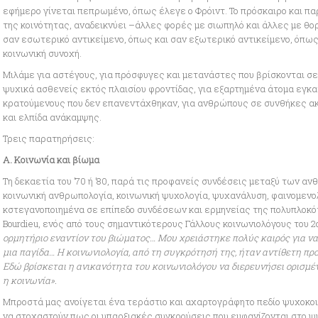
εφήμερο γίνεται πεπρωμένο, όπως έλεγε ο Φρόιντ. Το πρόσκαιρο και παρ
της κοινότητας, αναδεικνύει –άλλες φορές με σιωπηλό και άλλες με θο
σαν εσωτερικό αντικείμενο, όπως και σαν εξωτερικό αντικείμενο, όπως
κοινωνική συνοχή.
Μιλάμε για αστέγους, για πρόσφυγες και μετανάστες που βρίσκονται σε 
ψυχικά ασθενείς εκτός πλαισίου φροντίδας, για εξαρτημένα άτομα εγκα
κρατούμενους που δεν επανεντάχθηκαν, για ανθρώπους σε συνθήκες ακ
και ελπίδα ανάκαμψης.
Τρεις παρατηρήσεις:
Α. Κοινωνία και βίωμα
Τη δεκαετία του ’70 ή ’80, παρά τις προφανείς συνδέσεις μεταξύ των α
κοινωνική ανθρωπολογία, κοινωνική ψυχολογία, ψυχανάλυση, φαινομενο
κστεγανοποιημένα σε επίπεδο συνδέσεων και ερμηνείας της πολυπλοκότη
Bourdieu, ενός από τους σημαντικότερους Γάλλους κοινωνιολόγους του 2
ορμητήριο εναντίον του βιώματος… Μου χρειάστηκε πολύς καιρός για ν
μια παγίδα… Η κοινωνιολογία, από τη συγκρότησή της, ήταν αντίθετη προ
Εδώ βρίσκεται η ανικανότητα του κοινωνιολόγου να διερευνήσει ορισμέ
η κοινωνία».
Μπροστά μας ανοίγεται ένα τεράστιο και αχαρτογράφητο πεδίο ψυχοκοιν
να στοχαστούν πως οι υπαρξιακές συγκρούσεις που εμφανίζονται στο ψ