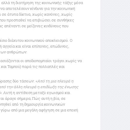
 αλλά τη διατήρηση της κοινωνικής τάξης μέσα
να αποτελέσουν κίνδυνο για την κοινωνική
 σε άτυπα δίκτυα, χωρίς κανόνες, χωρίς
α που προσπαθεί να επιβιώσει σε συνθήκες
ς απέναντι σε μείζονες κινδύνους που
αίσιο διάχυτου κοινωνικού αποκλεισμού. Ο
ή αγγεία και είναι επίπονος, επώδυνος,
ύ των ανθρώπων.
ασιάζονται οι αποδιοπομπαίοι τράγοι χωρίς να
και Ταμπού) παρά τις πολλαπλές και
ίδρασης δύο τάσεων:
«Από τη μια πλευρά η
 από την άλλη πλευρά η επιδίωξη της ένωσης
»
. Αυτή η αντίθεση μεταξύ εγωισμού και
αι άραγε σήμερα; Πώς αυτή η βία, σε
πηθεί από τη δημιουργία κοινωνικών
 γύρω από μια μεγάλη αφήγηση σε μια εποχή