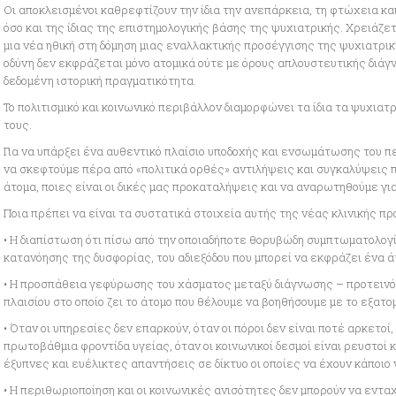
Οι αποκλεισμένοι καθρεφτίζουν την ίδια την ανεπάρκεια, τη φτώχεια κα
όσο και της ίδιας της επιστημολογικής βάσης της ψυχιατρικής. Χρειάζετ
μια νέα ηθική στη δόμηση μιας εναλλακτικής προσέγγισης της ψυχιατρική
οδύνη δεν εκφράζεται μόνο ατομικά ούτε με όρους απλουστευτικής διάγν
δεδομένη ιστορική πραγματικότητα.
Το πολιτισμικό και κοινωνικό περιβάλλον διαμορφώνει τα ίδια τα ψυχια
τους.
Για να υπάρξει ένα αυθεντικό πλαίσιο υποδοχής και ενσωμάτωσης του 
να σκεφτούμε πέρα από «πολιτικά ορθές» αντιλήψεις και συγκαλύψεις ποι
άτομα, ποιες είναι οι δικές μας προκαταλήψεις και να αναρωτηθούμε γ
Ποια πρέπει να είναι τα συστατικά στοιχεία αυτής της νέας κλινικής π
• Η διαπίστωση ότι πίσω από την οποιαδήποτε θορυβώδη συμπτωματολογί
κατανόησης της δυσφορίας, του αδιεξόδου που μπορεί να εκφράζει ένα 
• Η προσπάθεια γεφύρωσης του χάσματος μεταξύ διάγνωσης – προτεινό
πλαισίου στο οποίο ζει το άτομο που θέλουμε να βοηθήσουμε με το εξατ
• Όταν οι υπηρεσίες δεν επαρκούν, όταν οι πόροι δεν είναι ποτέ αρκετοί
πρωτοβάθμια φροντίδα υγείας, όταν οι κοινωνικοί δεσμοί είναι ρευστοί
έξυπνες και ευέλικτες απαντήσεις σε δίκτυο οι οποίες να έχουν κάποιο 
• Η περιθωριοποίηση και οι κοινωνικές ανισότητες δεν μπορούν να εντα