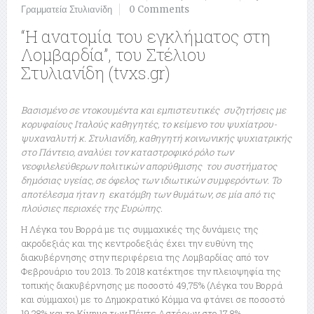
Γραμματεία Στυλιανίδη
0 Comments
“Η ανατομία του εγκλήματος στη
Λομβαρδία”, του Στέλιου
Στυλιανίδη (tvxs.gr)
Bασισμένο σε ντοκουμέντα και εμπιστευτικές συζητήσεις με
κορυφαίους Ιταλούς καθηγητές, το κείμενο του ψυχίατρου-
ψυχαναλυτή κ. Στυλιανίδη, καθηγητή κοινωνικής ψυχιατρικής
στο Πάντειο, αναλύει τον καταστροφικό ρόλο των
νεοφιλελεύθερων πολιτικών απορύθμισης του συστήματος
δημόσιας υγείας, σε όφελος των ιδιωτικών συμφερόντων. Το
αποτέλεσμα ήταν η εκατόμβη των θυμάτων, σε μία από τις
πλούσιες περιοχές της Ευρώπης.
Η Λέγκα του Βορρά με τις συμμαχικές της δυνάμεις της
ακροδεξιάς και της κεντροδεξιάς έχει την ευθύνη της
διακυβέρνησης στην περιφέρεια της Λομβαρδίας από τον
Φεβρουάριο του 2013. Το 2018 κατέκτησε την πλειοψηφία της
τοπικής διακυβέρνησης με ποσοστό 49,75% (Λέγκα του Βορρά
και σύμμαχοι) με το Δημοκρατικό Κόμμα να φτάνει σε ποσοστό
19,28% και το Κίνημα των Πέντε Αστέρων στο 17,8%.