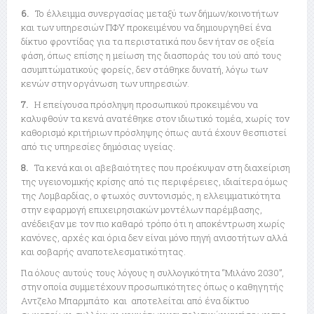
6.
Το έλλειμμα συνεργασίας μεταξύ των δήμων/κοινοτήτων
και των υπηρεσιών ΠΦΥ προκειμένου να δημιουργηθεί ένα
δίκτυο φροντίδας για τα περιστατικά που δεν ήταν σε οξεία
φάση, όπως επίσης η μείωση της διασποράς του ιού από τους
ασυμπτώματικούς φορείς, δεν στάθηκε δυνατή, λόγω των
κενών στην οργάνωση των υπηρεσιών.
7.
Η επείγουσα πρόσληψη προσωπικού προκειμένου να
καλυφθούν τα κενά ανατέθηκε στον ιδιωτικό τομέα, χωρίς τον
καθορισμό κριτήριων πρόσληψης όπως αυτά έχουν θεσπιστεί
από τις υπηρεσίες δημόσιας υγείας.
8.
Τα κενά και οι αβεβαιότητες που προέκυψαν στη διαχείριση
της υγειονομικής κρίσης από τις περιφέρειες, ιδιαίτερα όμως
της Λομβαρδίας, ο φτωχός συντονισμός, η ελλειμματικότητα
στην εφαρμογή επιχειρησιακών μοντέλων παρέμβασης,
ανέδειξαν με τον πιο καθαρό τρόπο ότι η αποκέντρωση χωρίς
κανόνες, αρχές και όρια δεν είναι μόνο πηγή ανισοτήτων αλλά
και σοβαρής αναποτελεσματικότητας.
Για όλους αυτούς τους λόγους η συλλογικότητα “Μιλάνο 2030”,
στην οποία συμμετέχουν προσωπικότητες όπως ο καθηγητής
Αντζελο Μπαρμπάτο και αποτελείται από ένα δίκτυο