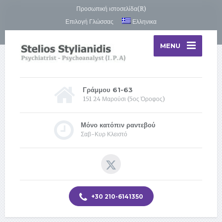
Προσωπική ιστοσελίδα(R)
Επιλογή Γλώσσας
Ελληνικα
MENU
Γράμμου 61-63
151 24 Μαρούσι (5ος Όροφος)
Μόνο κατόπιν ραντεβού
Σαβ-Κυρ Κλειστό
+30 210-6141350