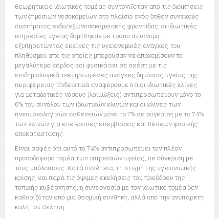
θεωρητικά ο ιδιωτικός τομέας συντονιζόταν από τις διοικήσεις
των δημόσιων νοσοκομείων στο πλαίσιο ενός δήθεν συνεχούς
συστήματος ενδο/εξωνοσοκομειακής φροντίδας, οι ιδιωτικές
υπηρεσίες υγείας δομήθηκαν με τρόπο αυτόνομο,
εξυπηρετώντας εκείνες τις υγειονομικές ανάγκες του
πληθυσμού από τις οποίες μπορούσαν να αποκομίσουν το
μεγαλύτερο κέρδος και φυσικά όχι σε σχέση με τις
επιδημιολογικά τεκμηριωμένες ανάγκες δημόσιας υγείας της
περιφέρειας. Ενδεικτικά αναφέρουμε ότι οι ιδιωτικές κλίνες
για μεταδοτικές νόσους (λοιμώξεις) αντιπροσωπεύουν μόνο το
6% του συνόλου των ιδιωτικών κλινών και οι κλίνες των
πνευμονολογικών ασθενειών μόνο το 7% σε σύγκριση με το 74%
των κλινών για επείγουσες επεμβάσεις και θέσεων φυσικής
αποκατάστασης.
Είναι σαφές ότι αυτό το 74% αντιπροσωπεύει τον πλέον
προσοδοφόρο τομέα των υπηρεσιών υγείας, σε σύγκριση με
τους υπόλοιπους. Κατά συνέπεια, τη στιγμή της υγειονομικής
κρίσης, και παρά τις όψιμες εκκλήσεις του προέδρου της
τοπικής κυβέρνησης, η συνεργασία με τον ιδιωτικό τομέα δεν
καθοριζόταν από μια θεσμική συνθήκη, αλλά από την ανύπαρκτη
καλή του θέληση.