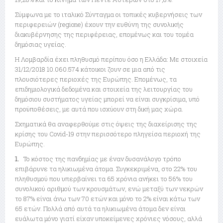
Σύμφωνα με το ιταλικό Σύνταγμα οι τοπικές κυβερνήσεις των
περιφερειών (regione) έχουν την ευθύνη της συνολικής
διακυβέρνησης της περιφέρειας, επομένως και του τομέα
δημόσιας υγείας.
Η Λομβαρδία έχει πληθυσμό περίπου όσο η Ελλάδα: Με στοιχεία
31/12/2018 10.060.574 κάτοικοι ζουν σε μια από τις
πλουσιότερες περιοχές της Ευρώπης. Επομένως, τα
επιδημιολογικά δεδομένα και στοιχεία της λειτουργίας του
δημόσιου συστήματος υγείας μπορεί να είναι συγκρίσιμα, υπό
προϋποθέσεις, με αυτά που ισχύουν στη δική μας χώρα.
Σχηματικά θα αναφερθούμε στις όψεις της διαχείρισης της
κρίσης του Covid-19 στην περισσότερο πληγείσα περιοχή της
Ευρώπης.
1.
Το κόστος της πανδημίας με έναν δυσανάλογο τρόπο
επιβάρυνε τα ηλικιωμένα άτομα. Συγκεκριμένα, στο 22% του
πληθυσμού που υπερβαίνει τα 65 χρόνια ανήκει το 56% του
συνολικού αριθμού των κρουσμάτων, ενώ μεταξύ των νεκρών
το 87% είναι άνω των 70 ετών και μόνο το 2% είναι κάτω των
65 ετών. Πολλά από αυτά τα ηλικιωμένα άτομα δεν είναι
ευάλωτα μόνο γιατί είχαν υποκείμενες χρόνιες νόσους, αλλά