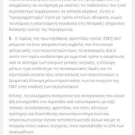
επεμβάσεις σε συνάρτηση με εκείνες τις παθολογίες που ήταν
περισσότερο συμφέρουσες σε επίπεδο κέρδους. Αυτός ο
“προγραμματισμός” έγινε με τρόπο εντελώς αδιαφανή, χωρίς
να υπάρχει η απαιτούμενη λογοδοσία στις θεσμικές υπηρεσίες
διοίκησης υγείας της περιφέρειας.
5.
Ο τομέας της πρωτοβάθμιας φροντίδας υγείας (ΠΦΥ) δεν
μπόρεσε να έχει αποφασιστική συμβολή, σαν ένα ισχυρό
φίλτρο ροής των περιστατικών προς τα νοσοκομεία. Και σ
αυτόν τον τομέα αναδείχτηκε με εμφατικό τρόπο η απομόνωση
από το σύστημα των γιατρών γενικής ιατρικής, η έλλειψη
μέσων, η μη σύνδεση με τις νοσοκομειακές δομές και τα
εξωτερικά ιατρεία τους στην επιλογή των περιστατικών, η
δραματική έλλειψη μέσων προστασίας των λειτουργών της
ΠΦΥ στην υποδοχή των περιστατικών.
Επίσης, τα ελλείμματα συνέργειας και συνεργασίας που είχαν
ήδη επισημανθεί στο παρελθόν από υγειονομικούς μεταξύ
τοπικής αυτοδιοίκησης, φροντίδας στο σπίτι, κέντρων
πρόληψης και διασύνδεσης κοινωνικών υπηρεσιών και
υπηρεσιών υγείας έγιναν αντιληπτά μεταξύ άλλων και με το
πογκρόμ στους οίκους ευγηρίας, όπου προσεβλήθη το 20% των
ηλικιωμένων.