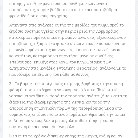
επίσης γιατί ζουν μόνα τους σε συνθήκες κοινωνικά
απαράδεκτες, χωρίς βοήθεια στο σπίτι και πρωτοβάθμια
φροντίδα ή σε οίκους ευγηρίας.
Απέναντι στις ανάγκες αυτής της μερίδας του πληθυσμού το
δημόσιο σύστημα υγείας στην περιφέρεια της Λομβαρδίας,
κατακερματισμένο, επικεντρωμένο μόνο στις εξειδικευμένες
επεμβάσεις, εξαιρετικά φτωχό σε κοινοτικούς πόρους υγείας,
μη συνδεδεμένο με τις κοινωνικές υπηρεσίες των δήμων και
κοινοτήτων, κατάφερε να απαντήσει μόνο σε συνθήκες
επείγουσες, επιλέγοντας λόγω του πληθωρισμού των
αιτημάτων στις μονάδες εντατικής θεραπείας, ανάλογα με το
προσδόκιμο επιβίωσης του κάθε ασθενούς.
2.
Το βάρος της επείγουσας ιατρικής βοήθειας στην αρχική
φάση έπεσε στο δημόσιο νοσοκομειακό δίκτυο. Το ιδιωτικό
νοσοκομειακό δίκτυο, παρά την τεράστια ανάπτυξή του κατά τη
διάρκεια της διακυβέρνησης της Λέγκα, και παρά την
απορρόφηση σημαντικών πόρων της περιφέρειας μέσα από
συμπράξεις δημόσιου-ιδιωτικού τομέα, κλήθηκε από την τοπική
κυβέρνηση να συμβάλει με μεγάλη καθυστέρηση, χωρίς
συντονισμό και συγκεκριμένο ρόλο.
Όλα αυτά τα χρόνια διακυβέρνησης της Λέγκα, ακόμη και αν