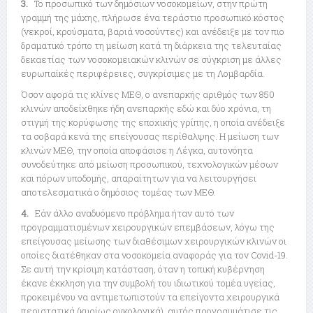
3.
Το προσωπικό των δημόσιων νοσοκομείων, στην πρώτη
γραμμή της μάχης, πλήρωσε ένα τεράστιο προσωπικό κόστος
(νεκροί, κρούσματα, βαριά νοσούντες) και ανέδειξε με τον πιο
δραματικό τρόπο τη μείωση κατά τη διάρκεια της τελευταίας
δεκαετίας των νοσοκομειακών κλινών σε σύγκριση με άλλες
ευρωπαϊκές περιφέρειες, συγκρίσιμες με τη Λομβαρδία.
Όσον αφορά τις κλίνες ΜΕΘ, ο ανεπαρκής αριθμός των 850
κλινών αποδείχθηκε ήδη ανεπαρκής εδώ και δύο χρόνια, τη
στιγμή της κορύφωσης της εποχικής γρίπης, η οποία ανέδειξε
τα σοβαρά κενά της επείγουσας περίθαλψης. Η μείωση των
κλινών ΜΕΘ, την οποία αποφάσισε η Λέγκα, αυτονόητα
συνοδεύτηκε από μείωση προσωπικού, τεχνολογικών μέσων
και πόρων υποδομής, απαραίτητων για να λειτουργήσει
αποτελεσματικά ο δημόσιος τομέας των ΜΕΘ.
4.
Εάν άλλο αναδυόμενο πρόβλημα ήταν αυτό των
προγραμματισμένων χειρουργικών επεμβάσεων, λόγω της
επείγουσας μείωσης των διαθέσιμων χειρουργικών κλινών οι
οποίες διατέθηκαν στα νοσοκομεία αναφοράς για τον Covid-19.
Σε αυτή την κρίσιμη κατάσταση, όταν η τοπική κυβέρνηση
έκανε έκκληση για την συμβολή του ιδιωτικού τομέα υγείας,
προκειμένου να αντιμετωπιστούν τα επείγοντα χειρουργικά
περιστατικά (κυρίως ογκολογικά), αυτός προγραμμάτισε τις