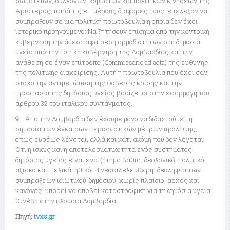
σωματείων, συλλόγων, κομμάτων και πολιτικών κινήσεων της
Αριστεράς, παρά τις επιμέρους διαφορές τους, επέλεξαν να
συμπράξουν σε μια πολιτική πρωτοβουλία η οποία δεν έχει
ιστορικό προηγούμενο: Να ζητήσουν επίσημα από την κεντρική
κυβέρνηση την άμεση αφαίρεση αρμοδιοτήτων στη δημόσια
υγεία από την τοπική κυβέρνηση της Λομβαρδίας και την
ανάθεση σε έναν επίτροπο (Commissario ad acta) της ευθύνης
της πολιτικής διαχείρισης. Αυτή η πρωτοβουλία που έχει σαν
στόχο την αντιμετώπιση της φοβερής κρίσης και την
προστασία της δημόσιας υγείας βασίζεται στην εφαρμογή του
άρθρου 32 του ιταλικού συντάγματος.
9.
Από την Λομβαρδία δεν έχουμε μόνο να διδαχτούμε τη
σημασία των έγκαιρων περιοριστικών μέτρων πρόληψης,
όπως ευρέως λέγεται, αλλά και κάτι ακόμη που δεν λέγεται:
Ότι η ισχύς και η αποτελεσματικότητα ενός συστήματος
δημόσιας υγείας είναι ένα ζήτημα βαθιά ιδεολογικό, πολιτικό,
αξιακό και, τελικά, ηθικό. Η νεοφιλελεύθερη ιδεοληψία των
συμπράξεων ιδιωτικού-δημόσιου, χωρίς πλαίσιο, αρχές και
κανόνες, μπορεί να αποβεί καταστροφική για τη δημόσια υγεία.
Συνέβη στην πλούσια Λομβαρδία.
Πηγή:
tvxs.gr