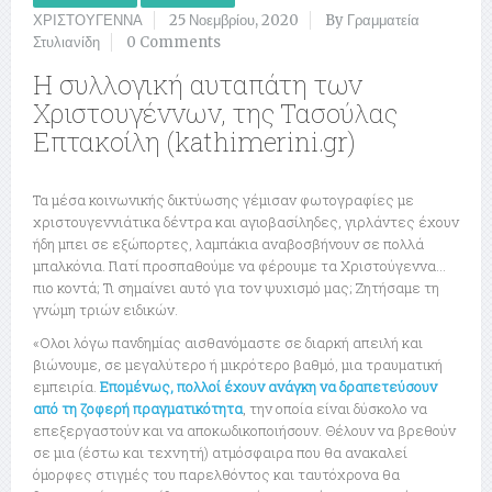
ΧΡΙΣΤΟΥΓΕΝΝΑ
25 Νοεμβρίου, 2020
By Γραμματεία
Στυλιανίδη
0 Comments
Η συλλογική αυταπάτη των
Χριστουγέννων, της Τασούλας
Επτακοίλη (kathimerini.gr)
Τα μέσα κοινωνικής δικτύωσης γέμισαν φωτογραφίες με
χριστουγεννιάτικα δέντρα και αγιοβασίληδες, γιρλάντες έχουν
ήδη μπει σε εξώπορτες, λαμπάκια αναβοσβήνουν σε πολλά
μπαλκόνια. Γιατί προσπαθούμε να φέρουμε τα Χριστούγεννα…
πιο κοντά; Τι σημαίνει αυτό για τον ψυχισμό μας; Ζητήσαμε τη
γνώμη τριών ειδικών.
«Ολοι λόγω πανδημίας αισθανόμαστε σε διαρκή απειλή και
βιώνουμε, σε μεγαλύτερο ή μικρότερο βαθμό, μια τραυματική
εμπειρία.
Επομένως, πολλοί έχουν ανάγκη να δραπετεύσουν
από τη ζοφερή πραγματικότητα
, την οποία είναι δύσκολο να
επεξεργαστούν και να αποκωδικοποιήσουν. Θέλουν να βρεθούν
σε μια (έστω και τεχνητή) ατμόσφαιρα που θα ανακαλεί
όμορφες στιγμές του παρελθόντος και ταυτόχρονα θα