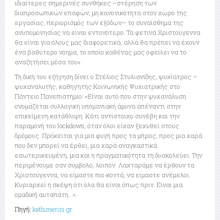
ιδιαίτερες σημερινές συνθήκες –στέρηση των
διαπροσωπικών επαφών, μη κανονικότητα στον χώρο της
εργασίας, περιορισμός των εξόδων– το συναίσθημα της
ανυπομονησίας να είναι εντονότερο. Τα φετινά Χριστούγεννα
θα είναι για όλους μας διαφορετικά, αλλά θα πρέπει να έχουν
ένα βαθύτερο νόημα, το οποίο καθένας μας οφείλει να το
αναζητήσει μέσα του».
Τη δική του εξήγηση δίνει ο Στέλιος Στυλιανίδης, ψυχίατρος –
ψυχαναλυτής, καθηγητής Κοινωνικής Ψυχιατρικής στο
Πάντειο Πανεπιστήμιο: «Είναι αυτό που στην ψυχανάλυση
ονομάζεται συλλογική υπομανιακή άμυνα απέναντι στην
επικείμενη κατάθλιψη. Κάτι αντίστοιχο συνέβη και την
παραμονή του lockdown, όταν όλοι είχαν ξεχυθεί στους
δρόμους. Πρόκειται για μια φυγή προς τα μπρος, προς μια χαρά
που δεν μπορεί να έρθει, μια χαρά αναγκαστικά
εσωτερικευμένη, μια και η πραγματικότητα τη δυσκολεύει. Την
περιμένουμε σαν σύμβολο, λοιπόν. Λαχταράμε να έρθουν τα
Χριστούγεννα, να είμαστε πιο κοντά, να είμαστε ανέμελοι.
Κυριαρχεί η σκέψη ότι όλα θα είναι όπως πριν. Είναι μια
ομαδική αυταπάτη…».
Πηγή:
kathimerini.gr