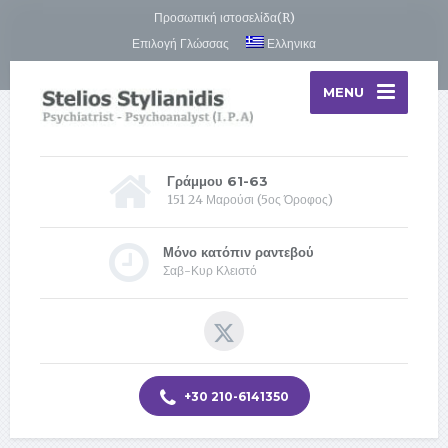
Προσωπική ιστοσελίδα(R)
Επιλογή Γλώσσας
Ελληνικα
MENU
Γράμμου 61-63
151 24 Μαρούσι (5ος Όροφος)
Μόνο κατόπιν ραντεβού
Σαβ-Κυρ Κλειστό
+30 210-6141350