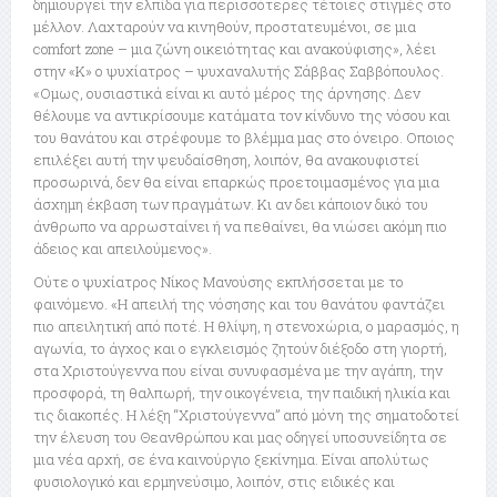
δημιουργεί την ελπίδα για περισσότερες τέτοιες στιγμές στο
μέλλον. Λαχταρούν να κινηθούν, προστατευμένοι, σε μια
comfort zone – μια ζώνη οικειότητας και ανακούφισης», λέει
στην «Κ» ο ψυχίατρος – ψυχαναλυτής Σάββας Σαββόπουλος.
«Ομως, ουσιαστικά είναι κι αυτό μέρος της άρνησης. Δεν
θέλουμε να αντικρίσουμε κατάματα τον κίνδυνο της νόσου και
του θανάτου και στρέφουμε το βλέμμα μας στο όνειρο. Οποιος
επιλέξει αυτή την ψευδαίσθηση, λοιπόν, θα ανακουφιστεί
προσωρινά, δεν θα είναι επαρκώς προετοιμασμένος για μια
άσχημη έκβαση των πραγμάτων. Κι αν δει κάποιον δικό του
άνθρωπο να αρρωσταίνει ή να πεθαίνει, θα νιώσει ακόμη πιο
άδειος και απειλούμενος».
Ούτε ο ψυχίατρος Νίκος Μανούσης εκπλήσσεται με το
φαινόμενο. «Η απειλή της νόσησης και του θανάτου φαντάζει
πιο απειλητική από ποτέ. Η θλίψη, η στενοχώρια, ο μαρασμός, η
αγωνία, το άγχος και ο εγκλεισμός ζητούν διέξοδο στη γιορτή,
στα Χριστούγεννα που είναι συνυφασμένα με την αγάπη, την
προσφορά, τη θαλπωρή, την οικογένεια, την παιδική ηλικία και
τις διακοπές. Η λέξη “Χριστούγεννα” από μόνη της σηματοδοτεί
την έλευση του Θεανθρώπου και μας οδηγεί υποσυνείδητα σε
μια νέα αρχή, σε ένα καινούργιο ξεκίνημα. Είναι απολύτως
φυσιολογικό και ερμηνεύσιμο, λοιπόν, στις ειδικές και