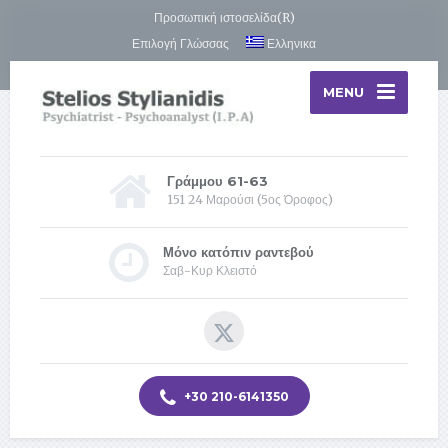
Προσωπική ιστοσελίδα(R)
Επιλογή Γλώσσας
Ελληνικα
MENU
Γράμμου 61-63
151 24 Μαρούσι (5ος Όροφος)
Μόνο κατόπιν ραντεβού
Σαβ-Κυρ Κλειστό
+30 210-6141350