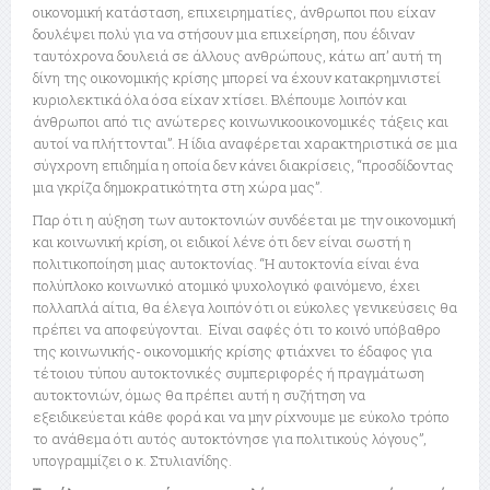
οικονομική κατάσταση, επιχειρηματίες, άνθρωποι που είχαν
δουλέψει πολύ για να στήσουν μια επιχείρηση, που έδιναν
ταυτόχρονα δουλειά σε άλλους ανθρώπους, κάτω απ’ αυτή τη
δίνη της οικονομικής κρίσης μπορεί να έχουν κατακρημνιστεί
κυριολεκτικά όλα όσα είχαν χτίσει. Βλέπουμε λοιπόν και
άνθρωποι από τις ανώτερες κοινωνικοοικονομικές τάξεις και
αυτοί να πλήττονται”. Η ίδια αναφέρεται χαρακτηριστικά σε μια
σύγχρονη επιδημία η οποία δεν κάνει διακρίσεις, “προσδίδοντας
μια γκρίζα δημοκρατικότητα στη χώρα μας”.
Παρ ότι η αύξηση των αυτοκτονιών συνδέεται με την οικονομική
και κοινωνική κρίση, οι ειδικοί λένε ότι δεν είναι σωστή η
πολιτικοποίηση μιας αυτοκτονίας. “Η αυτοκτονία είναι ένα
πολύπλοκο κοινωνικό ατομικό ψυχολογικό φαινόμενο, έχει
πολλαπλά αίτια, θα έλεγα λοιπόν ότι οι εύκολες γενικεύσεις θα
πρέπει να αποφεύγονται. Είναι σαφές ότι το κοινό υπόβαθρο
της κοινωνικής- οικονομικής κρίσης φτιάχνει το έδαφος για
τέτοιου τύπου αυτοκτονικές συμπεριφορές ή πραγμάτωση
αυτοκτονιών, όμως θα πρέπει αυτή η συζήτηση να
εξειδικεύεται κάθε φορά και να μην ρίχνουμε με εύκολο τρόπο
το ανάθεμα ότι αυτός αυτοκτόνησε για πολιτικούς λόγους”,
υπογραμμίζει ο κ. Στυλιανίδης.