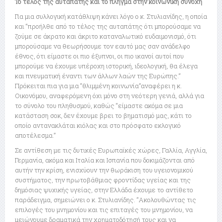
Το τέλος της αυταπάτης και το πλήγμα στην κοινωνική συνοχή
Για μια συλλογική κατάθλιψη κάνει λόγο ο κ. Στυλιανίδης, η οποία
και “προήλθε από το τέλος της αυταπάτης ότι μπορούσαμε να
ζούμε σε άκρατο και άκριτο καταναλωτικό ευδαιμονισμό, ότι
μπορούσαμε να θεωρήσουμε τον εαυτό μας σαν ανάδελφο
έθνος, ότι είμαστε οι πιο έξυπνοι, οι πιο ικανοί αυτοί που
μπορούμε να έχουμε υπέροχη ιστορική, ιδεολογική, θα έλεγα
και πνευματική έναντι των άλλων λαών της Ευρώπης.”
Πρόκειται πια για μια “θλιμμένη κοινωνία”αναφέρει η κ.
Οικονόμου, αναφερόμενη όχι μόνο στη νεότερη γενιά, αλλά για
το σύνολο του πληθυσμού, καθώς “είμαστε ακόμα σε μια
κατάσταση σοκ, δεν έχουμε βρει το βηματισμό μας, κάτι το
οποίο αντανακλάται κιόλας και στο πρόσφατο εκλογικό
αποτέλεσμα.”
Σε αντίθεση με τις δυτικές Ευρωπαϊκές χώρες, Γαλλία, Αγγλία,
Γερμανία, ακόμα και Ιταλία και Ισπανία που δοκιμάζονται από
αυτήν την κρίση, ενισχύουν την θωράκιση του υγειονομικού
συστήματος, την πρωτοβάθμιας φροντίδας υγείας και της
δημόσιας ψυχικής υγείας, στην Ελλάδα έχουμε το αντίθετο
παράδειγμα, σημειώνει ο κ. Στυλιανίδης. “Ακολουθώντας τις
επιλογές του μνημονίου και τις επιταγές του μνημονίου, να
μειώνουμε δραματικά την χρηματοδότησή τους και να