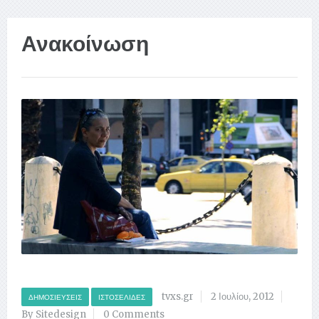
Ανακοίνωση
tvxs.gr
2 Ιουλίου, 2012
ΔΗΜΟΣΙΕΎΣΕΙΣ
ΙΣΤΟΣΕΛΊΔΕΣ
By Sitedesign
0 Comments