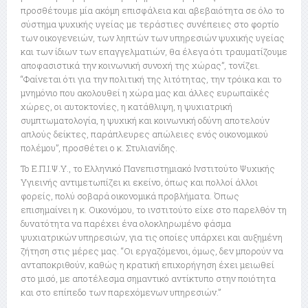
προσθέτουμε μία ακόμη επισφάλεια και αβεβαιότητα σε όλο το
σύστημα ψυχικής υγείας με τεράστιες συνέπειες στο φορτίο
των οικογενειών, των ληπτών των υπηρεσιών ψυχικής υγείας
και των ίδιων των επαγγελματιών, θα έλεγα ότι τραυματίζουμε
αποφασιστικά την κοινωνική συνοχή της χώρας”, τονίζει.
“Φαίνεται ότι για την πολιτική της λιτότητας, την τρόικα και το
μνημόνιο που ακολουθεί η χώρα μας και άλλες ευρωπαϊκές
χώρες, οι αυτοκτονίες, η κατάθλιψη, η ψυχιατρική
συμπτωματολογία, η ψυχική και κοινωνική οδύνη αποτελούν
απλούς δείκτες, παράπλευρες απώλειες ενός οικονομικού
πολέμου”, προσθέτει ο κ. Στυλιανίδης.
Το Ε.Π.Ι.Ψ.Υ., το Ελληνικό Πανεπιστημιακό Ινστιτούτο Ψυχικής
Υγιεινής αντιμετωπίζει κι εκείνο, όπως και πολλοί άλλοι
φορείς, πολύ σοβαρά οικονομικά προβλήματα. Όπως
επισημαίνει η κ. Οικονόμου, το ινστιτούτο είχε στο παρελθόν τη
δυνατότητα να παρέχει ένα ολοκληρωμένο φάσμα
ψυχιατρικών υπηρεσιών, για τις οποίες υπάρχει και αυξημένη
ζήτηση στις μέρες μας. “Οι εργαζόμενοι, όμως, δεν μπορούν να
ανταποκριθούν, καθώς η κρατική επιχορήγηση έχει μειωθεί
στο μισό, με αποτέλεσμα σημαντικό αντίκτυπο στην ποιότητα
και στο επίπεδο των παρεχόμενων υπηρεσιών.”