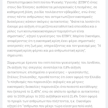
Πανεπιστημιακού Ινστιτούτου Ψυχικής Υγιεινής (ΕΠΙΨΥ) ένας
στους δύο Έλληνες αισθάνεται μελαγχολικός ή πεσμένος, σε
καθημερινή βάση, για δύο τουλάχιστον εβδομάδες, ενώ ένας
στους πέντε ανθρώπους που αντιμετωπίζουν οικονομικές
δυσχέρειες κάνουν σκέψεις αυτοκτονίας. “Φαίνεται λοιπόν ότι
έχουμε μια αύξηση στα μείζονα καταθλιπτικά επεισόδια και ο
ρόλος των κοινωνικοοικονομικών παραγόντων είναι
σημαντικός”, εξηγεί η ψυχίατρος του ΕΠΙΨΥ, Μαρίνα Οικονόμου,
αναφέροντας ότι η οικονομική κρίση έχει φέρει σημαντικές
ανατροπές στη ζωή μας, επηρεάζοντας και τον ψυχισμό μας. “Η
οικονομική κρίση φέρνει και μια ανθρωπιστική κρίση”,
σημειώνει.
Σύμφωνα με έρευνα του ινστιτούτου ψυχιατρικής του Λονδίνου,
1% αύξηση της ανεργίας συνεπάγεται 0,8% αύξηση
αυτοκτονιών, επισημαίνει ο ψυχίατρος – ψυχαναλυτής,
Στέλιος Στυλιανίδης, προσθέτοντας ότι όσον αφορά την Ελλάδα
“ο πληθυσμός που παρουσιάζει σοβαρές και μέτριες
οικονομικές δυσκολίες παρουσιάζει ένα ποσοστό κατάθλιψης
που ξεπερνά το 11,45%”, ενώ σε απόλυτο αριθμό οι αυτοκτονίες
από το 2009 μέχρι το 2011 αυξήθηκαν κατά 21,4%. Όσον αφορά
το προφίλ των ανθρώπων που πλήττονται, η κ. Οικονόμου
εξηγεί ότι “ανθρωποι που μέχρι τώρα είχαν μια πολύ καλή