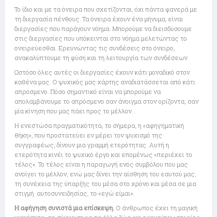
Το ίδιο και με τα όνειρα που σχετίζονται, όχι πάντα φανερά με
τη διεργασία πένθους. Τα όνειρα έχουν ένα μήνυμα, είναι
διεργασίες που παράγουν νόημα. Μπορούμε να διεισδύσουμε
στις διεργασίες που υπόκεινται στο νόημα μελετώντας το
ονειρεύεσθαι. Ερευνώντας τις συνδέσεις στο όνειρο,
ανακαλύπτουμε τη φύση και τη λειτουργία των συνδέσεων.
Ωστόσο όλες αυτές οι διεργασίες έχουν κάτι μοναδικό στον
καθένα μας. Ο ψυχικός μας χάρτης αναδιατάσσεται από κάτι
απρόσμενο. Πόσο σημαντικό είναι να μπορούμε να
απολαμβάνουμε το απρόσμενο σαν άνοιγμα στον ορίζοντα, σαν
μία κίνηση που μας πάει προς το μέλλον…
Η ενεστώσα πραγματικότητα, το σήμερα, η «αφηγηματική
θήκη», που προστατεύει εν μέρει τον ψυχισμό της
συγγραφέως, δίνουν μια γραμμή ετερότητας. Αυτή η
ετερότητα κινέι το ψυχικό έργο και επομένως «περιέχει το
τέλος». Το τέλος είναι η παραγωγή ενός συμβόλου που μας
ανοίγει το μέλλον, ενώ μας δίνει την αίσθηση του εαυτού μας,
τη συνέχεια της ύπαρξής του μέσα στο χρόνο και μέσα σε μια
στιγμή αυτοσυνειδησίας, το «εγώ είμαι».
Η αφήγηση συνιστά μια επίσκεψη.
Ο άνθρωπος έχει τη μαγική