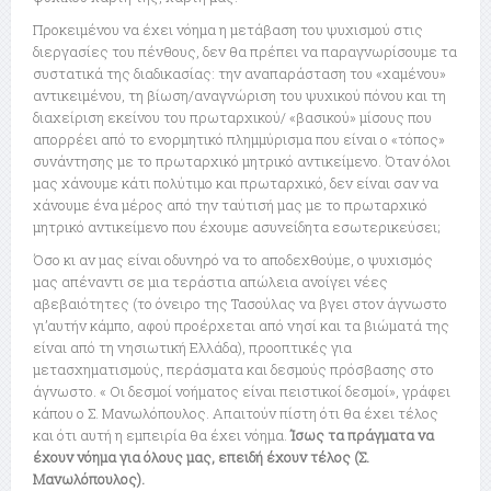
Προκειμένου να έχει νόημα η μετάβαση του ψυχισμού στις
διεργασίες του πένθους, δεν θα πρέπει να παραγνωρίσουμε τα
συστατικά της διαδικασίας: την αναπαράσταση του «χαμένου»
αντικειμένου, τη βίωση/αναγνώριση του ψυχικού πόνου και τη
διαχείριση εκείνου του πρωταρχικού/ «βασικού» μίσους που
απορρέει από το ενορμητικό πλημμύρισμα που είναι ο «τόπος»
συνάντησης με το πρωταρχικό μητρικό αντικείμενο. Όταν όλοι
μας χάνουμε κάτι πολύτιμο και πρωταρχικό, δεν είναι σαν να
χάνουμε ένα μέρος από την ταύτισή μας με το πρωταρχικό
μητρικό αντικείμενο που έχουμε ασυνείδητα εσωτερικεύσει;
Όσο κι αν μας είναι οδυνηρό να το αποδεχθούμε, ο ψυχισμός
μας απέναντι σε μια τεράστια απώλεια ανοίγει νέες
αβεβαιότητες (το όνειρο της Τασούλας να βγει στον άγνωστο
γι’αυτήν κάμπο, αφού προέρχεται από νησί και τα βιώματά της
είναι από τη νησιωτική Ελλάδα), προοπτικές για
μετασχηματισμούς, περάσματα και δεσμούς πρόσβασης στο
άγνωστο. « Οι δεσμοί νοήματος είναι πειστικοί δεσμοί», γράφει
κάπου ο Σ. Μανωλόπουλος. Απαιτούν πίστη ότι θα έχει τέλος
και ότι αυτή η εμπειρία θα έχει νόημα.
Ίσως τα πράγματα να
έχουν νόημα για όλους μας, επειδή έχουν τέλος (Σ.
Μανωλόπουλος).