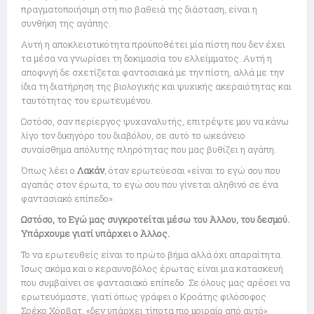
πραγματοποιήσιμη στη πιο βαθειά της διάσταση, είναι η
συνθήκη της αγάπης.
Αυτή η αποκλειστικότητα προϋποθέτει μία πίστη που δεν έχει
τα μέσα να γνωρίσει τη δοκιμασία του ελλείμματος. Αυτή η
αποφυγή δε σχετίζεται φαντασιακά με την πίστη, αλλά με την
ίδια τη διατήρηση της βιολογικής και ψυχικής ακεραιότητας και
ταυτότητας του ερωτευμένου.
Ωστόσο, σαν περίεργος ψυχαναλυτής, επιτρέψτε μου να κάνω
λίγο τον δικηγόρο του διαβόλου, σε αυτό το ωκεάνειο
συναίσθημα απόλυτης πληρότητας που μας βυθίζει η αγάπη.
Όπως λέει ο
Λακάν
, όταν ερωτεύεσαι «είναι το εγώ σου που
αγαπάς στον έρωτα, το εγώ σου που γίνεται αληθινό σε ένα
φαντασιακό επίπεδο».
Ωστόσο, το Εγώ μας συγκροτείται μέσω του Άλλου, του δεσμού.
Υπάρχουμε γιατί υπάρχει ο Άλλος.
Το να ερωτευθείς είναι το πρώτο βήμα αλλά όχι απαραίτητα.
Ίσως ακόμα και ο κεραυνοβόλος έρωτας είναι μια κατασκευή
που συμβαίνει σε φαντασιακό επίπεδο. Σε όλους μας αρέσει να
ερωτευόμαστε, γιατί όπως γράφει ο Κροάτης φιλόσοφος
Σρέκο Χόρβατ, «δεν υπάρχει τίποτα πιο μοιραίο από αυτό».