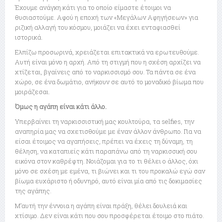
Έχουμε ανάγκη κάτι για το οποίο είμαστε έτοιμοι να
θυσιαστούμε. Αφού η εποχή των «Μεγάλων Αφηγήσεων» για
ριζική αλλαγή του κόσμου, μοιάζει να έχει ενταφιασθεί
ιστορικά.
Ελπίζω προσωρινά, χρειάζεται επιτακτικά να ερωτευθούμε.
Αυτή είναι μόνο η αρχή. Από τη στιγμή που η σχέση αρχίζει να
χτίζεται, βγαίνεις από το ναρκισσισμό σου. Τα πάντα σε ένα
χώρο, σε ένα δωμάτιο, ανήκουν σε αυτό το μοναδικό βίωμα που
μοιράζεσαι.
Όμως η αγάπη είναι κάτι άλλο.
Υπερβαίνει τη ναρκισσιστική μας κουλτούρα, τα selfies, την
αναπηρία μας να σχετισθούμε με έναν άλλον άνθρωπο. Για να
είσαι έτοιμος να αγαπήσεις, πρέπει να έχεις τη δύναμη, τη
θέληση, να καταπιείς κάτι παραπάνω από τη ναρκισσική σου
εικόνα στον καθρέφτη. Νοιάζομαι για το τι θέλει ο άλλος, όχι
μόνο σε σχέση με εμένα, τι βιώνει και τι του προκαλώ εγώ σαν
βίωμα ευχάριστο ή οδυνηρό, αυτό είναι μία από τις δοκιμασίες
της αγάπης.
Μ’αυτή την έννοια η αγάπη είναι πράξη, θέλει δουλειά και
χτίσιμο. Δεν είναι κάτι που σου προσφέρεται έτοιμο στο πιάτο.