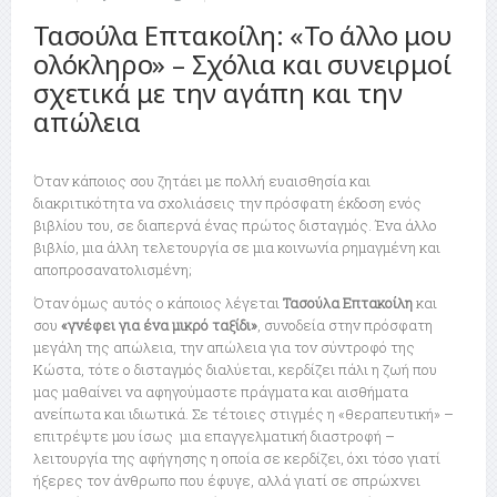
Τασούλα Επτακοίλη: «Το άλλο μου
ολόκληρο» – Σχόλια και συνειρμοί
σχετικά με την αγάπη και την
απώλεια
Όταν κάποιος σου ζητάει με πολλή ευαισθησία και
διακριτικότητα να σχολιάσεις την πρόσφατη έκδοση ενός
βιβλίου του, σε διαπερνά ένας πρώτος δισταγμός. Ένα άλλο
βιβλίο, μια άλλη τελετουργία σε μια κοινωνία ρημαγμένη και
αποπροσανατολισμένη;
Όταν όμως αυτός ο κάποιος λέγεται
Τασούλα Επτακοίλη
και
σου
«γνέφει για ένα μικρό ταξίδι»
, συνοδεία στην πρόσφατη
μεγάλη της απώλεια, την απώλεια για τον σύντροφό της
Κώστα, τότε ο δισταγμός διαλύεται, κερδίζει πάλι η ζωή που
μας μαθαίνει να αφηγούμαστε πράγματα και αισθήματα
ανείπωτα και ιδιωτικά. Σε τέτοιες στιγμές η «θεραπευτική» –
επιτρέψτε μου ίσως μια επαγγελματική διαστροφή –
λειτουργία της αφήγησης η οποία σε κερδίζει, όχι τόσο γιατί
ήξερες τον άνθρωπο που έφυγε, αλλά γιατί σε σπρώχνει