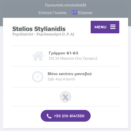
Προσωπική ιστοσελίδα(R)
Επιλογή Γλώσσας
Ελληνικα
MENU
Γράμμου 61-63
151 24 Μαρούσι (5ος Όροφος)
Μόνο κατόπιν ραντεβού
Σαβ-Κυρ Κλειστό
+30 210-6141350