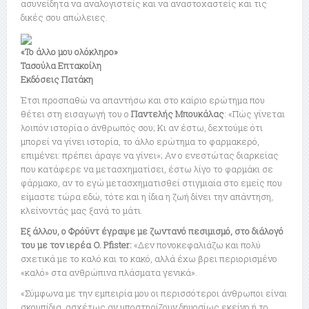
ασυνείδητα να αναλογιστείς και να αναστοχαστείς και τις
δικές σου απώλειες.
«Το άλλο μου ολόκληρο»
Τασούλα Επτακοίλη
Εκδόσεις Πατάκη
Έτσι προσπαθώ να απαντήσω και στο καίριο ερώτημα που
θέτει στη εισαγωγή του ο
Παντελής Μπουκάλας
: «Πώς γίνεται
λοιπόν ιστορία ο άνθρωπός σου; Κι αν έστω, δεχτούμε ότι
μπορεί να γίνει ιστορία, το άλλο ερώτημα το φαρμακερό,
επιμένει: πρέπει άραγε να γίνει»; Αν ο ενεστώτας διαρκείας
που κατάφερε να μετασχηματίσει, έστω λίγο το φαρμάκι σε
φάρμακο, αν το εγώ μετασχηματισθεί στιγμιαία στο εμείς που
είμαστε τώρα εδώ, τότε και η ίδια η ζωή δίνει την απάντηση,
κλείνοντάς μας ξανά το μάτι.
Εξ άλλου, ο Φρόϋντ έγραψε με ζωντανό πεσιμισμό, στο διάλογό
του με τον ιερέα O. Pfister:
«Δεν πονοκεφαλιάζω και πολύ
σχετικά με το καλό και το κακό, αλλά έχω βρει περιορισμένο
«καλό» στα ανθρώπινα πλάσματα γενικά».
«Σύμφωνα με την εμπειρία μου οι περισσότεροι άνθρωποι είναι
σκουπίδια, ασχέτως αν υποστηρίζουν δημοσίως εκείνο ή το