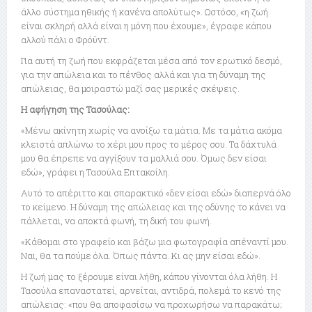
άλλο σύστημα ηθικής ή κανένα απολύτως». Ωστόσο, «η ζωή
είναι σκληρή αλλά είναι η μόνη που έχουμε», έγραφε κάπου
αλλού πάλι ο Φρόϋντ.
Για αυτή τη ζωή που εκφράζεται μέσα από τον ερωτικό δεσμό,
για την απώλεια και το πένθος αλλά και για τη δύναμη της
απώλειας, θα μοιραστώ μαζί σας μερικές σκέψεις.
Η αφήγηση της Τασούλας:
«Μένω ακίνητη χωρίς να ανοίξω τα μάτια. Με τα μάτια ακόμα
κλειστά απλώνω το χέρι μου προς το μέρος σου. Τα δάχτυλά
μου θα έπρεπε να αγγίξουν τα μαλλιά σου. Όμως δεν είσαι
εδώ», γράφει η Τασούλα Επτακοίλη.
Αυτό το απέριττο και σπαρακτικό «δεν είσαι εδώ» διαπερνά όλο
το κείμενο. Η δύναμη της απώλειας και της οδύνης το κάνει να
πάλλεται, να αποκτά φωνή, τη δική του φωνή.
«Κάθομαι στο γραφείο και βάζω μια φωτογραφία απέναντί μου.
Ναι, θα τα πούμε όλα. Όπως πάντα. Κι ας μην είσαι εδώ».
Η ζωή μας το ξέρουμε είναι λήθη, κάπου γίνονται όλα λήθη. Η
Τασούλα επαναστατεί, αρνείται, αντιδρά, πολεμά το κενό της
απώλειας: «που θα αποφασίσω να προχωρήσω να παρακάτω;