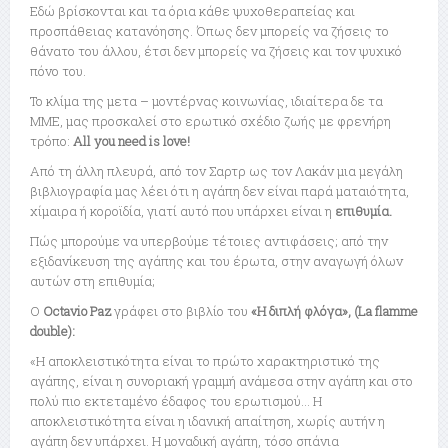
Εδώ βρίσκονται και τα όρια κάθε ψυχοθεραπείας και
προσπάθειας κατανόησης. Όπως δεν μπορείς να ζήσεις το
θάνατο του άλλου, έτσι δεν μπορείς να ζήσεις και τον ψυχικό
πόνο του.
Το κλίμα της μετα – μοντέρνας κοινωνίας, ιδιαίτερα δε τα
ΜΜΕ, μας προσκαλεί στο ερωτικό σχέδιο ζωής με φρενήρη
τρόπο:
All you need is love!
Από τη άλλη πλευρά, από τον Σαρτρ ως τον Λακάν μια μεγάλη
βιβλιογραφία μας λέει ότι η αγάπη δεν είναι παρά ματαιότητα,
χίμαιρα ή κοροϊδία, γιατί αυτό που υπάρχει είναι η
επιθυμία.
Πώς μπορούμε να υπερβούμε τέτοιες αντιφάσεις; από την
εξιδανίκευση της αγάπης και του έρωτα, στην αναγωγή όλων
αυτών στη επιθυμία;
Ο
Octavio Paz
γράφει στο βιβλίο του
«Η διπλή φλόγα», (La flamme
double):
«Η αποκλειστικότητα είναι το πρώτο χαρακτηριστικό της
αγάπης, είναι η συνοριακή γραμμή ανάμεσα στην αγάπη και στο
πολύ πιο εκτεταμένο έδαφος του ερωτισμού… Η
αποκλειστικότητα είναι η ιδανική απαίτηση, χωρίς αυτήν η
αγάπη δεν υπάρχει. Η μοναδική αγάπη, τόσο σπάνια