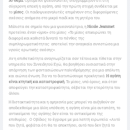
3ο Θέμα:
Ορισμένοι ψυχαναλυτές υπογραμμίζουν ότι στη
σύγχρονη εποχή η αγάπη, από την πρώτη στιγμή συνδέεται με
το
μίσος.
Οι παιδοψυχαναλυτές επιμένουν στις διφορούμενες
σχέσεις ανάμεσα στο μικρό παιδί και τη μητέρα του.
Μάλιστα σε σημείο που μια ψυχαναλύτρια, η
Nicole Jeammet
προτείνει έναν «ύμνο» στο μίσος: «Το μίσος επικυρώνει τη
διαφορά και καθιστά δυνατό το πένθος της
συμπληρωματικότητας: αποτελεί την αναγκαία συνιστώσα μια
υγιούς ερωτικής σχέσης».
Αν η επιθετικότητα αναγνωρίζεται σαν τέτοια και τίθεται στην
υπηρεσία του Συνειδητού Εγώ, θα βοηθήσει ουσιαστικά στην
απάρνηση των φαντασιώσεων παλινδρόμησης για μια απόλυτη
και αιώνια ένωση. Για να το διατυπώσουμε προκλητικά:
Η αγάπη
είναι κτητική και καταστροφική.
Το μίσος, υπό όρους, και όταν
αποφεύγει την καταστροφικότητα, σέβεται την ετερότητα του
άλλου.
Η διστακτικότητα και η αμηχανία μας μπορεί να αυξηθούν αν
αποδεχθούμε μια άλλη υπόθεση: η αγάπη είναι μία αυταπάτη, το
αντικείμενο της αγάπης δεν είναι το αντικείμενο της
επιθυμίας. Ο Οβίδιος το έγραψε με μια λεπτή ειρωνεία: «Αυτό
που ζητά, φοβάται ότι θα το αποκτήσει, αυτό που δεν ζητά το