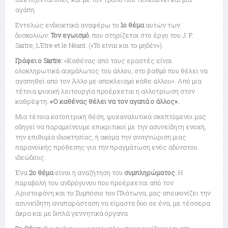
αγάπη.
Εντελώς ενδεικτικά αναφέρω το
1ο θέμα
αυτών των
δυσκολιών:
Τον εγωισμό
, που στηρίζεται στο έργο του J. P.
Sartre, L’Etre et le Néant. («Τό είναι και το μηδέν»).
Γράφει ο Sartre:
«Καθένας από τους εραστές είναι
ολοκληρωτικά αιχμάλωτος του άλλου, στο βαθμό που θέλει να
αγαπηθεί από τον Άλλο με αποκλεισμό κάθε άλλου». Από μια
τέτοια ψυχική λειτουργία προέρχεται η αλλοτρίωση στον
καθρέφτη:
«Ο καθένας θέλει να τον αγαπά ο άλλος».
Μια τέτοια κατοπτρική θέση, ψυχαναλυτικά σκεπτόμενοι μας
οδηγεί να παραμείνουμε επικριτικοί με την ασυνείδητη ενοχή,
την επιθυμία ιδιοκτησίας, ή ακόμα την αναγνώριση μιας
παρανοϊκής πρόθεσης για την πραγμάτωση ενός αδύνατου
ιδεώδους.
Ένα
2ο θέμα
είναι η αναζήτηση του
συμπληρώματος.
Η
παραβολή του ανδρόγυνου που προέρχεται από τον
Αριστοφάνη και το Συμπόσιο του Πλάτωνα, μας απεικονίζει την
ασυνείδητη αναπαράσταση να είμαστε δύο σε ένα, με τέσσερα
άκρα και με διπλά γεννητικά όργανα.