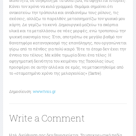
ικανότητα, σε σύγκριση με τα άλλα ζώα, να αφηγείται ιστορίες.
Κάνει τον χρόνο να κυλά γραμμικά. Θυμάμαι σημαίνει ότι
ανακατεύω την τράπουλα και αναδιανέμω τους ρόλους, τις
σχέσεις, αλλάζω το παρελθόν, μετασχηματίζω τον ψυχικό μου
χάρτη. Δε γεμίζω τα κενά. Δημιουργικά μαζεύω τα σκόρπια
υλικά και τα μεταλλάσσω σε νέες μορφές, ενώ τροποποιώ την
ψυχική οικονομία τους. Έτσι, αποτρέπω σε μεγάλο βαθμό τον
θανατηφόρο καταναγκασμό της επανάληψης, που οργανώνεται
γύρω από το πένθος για πολύ καιρό. Τότε το άτομο δεν έχει την
έννοια του τέλους. Με κάθε τιμωρία δίνει ένα τέλος. Η
αφηγηματική δεινότητα του κειμένου της Τασούλας ίσως
προσφέρει σε αυτήν αλλά και σε εμάς, να μετακινηθούμε από
το «σταματημένο χρόνο της μελαγχολίας» (Sartre).
Δημοσίευση:
www.tvxs.gr
Write a Comment
Η ηλ. διεύθυνση σας δεν δημοσιεύεται.
Τα υποχρεωτικά πεδία