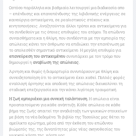
Ωστόσο παράλληλα και βαθμιαία λειτουργεί μια διαδικασία απο
– επένδυσης και επανεπένδυσης της λιβιδινικής ενέργειας σε
καινούργια αντικείμενα, σε ρεαλιστικούς στόχους και
κινητοποιήσεις. Αναζητούνται άλλοι τρόποι και αντικείμενα για
να συνδεθούν με τις όποιες επιθυμίες του ατόμου. Τα επώδυνα
συναισθήματα και η θλίψη, που συνδέονται με την εμπειρία της
απώλειας κάνει τον άνθρωπο να επιδιώκει την επανένωση με
το απολεσθέν σημαντικό αντικείμενο. Η μεγάλη επιθυμία για
επανεύρεση του αντικειμένου
συνυπάρχει με τον τρόμο που
δημιουργεί η
αναβίωση της απώλειας.
Άρνηση και θυμός ή διαμαρτυρία συνυπάρχουν με θλίψη και
συνειδητοποίηση ότι το αντικείμενο έχει χαθεί. Πολλές φορές
εναλλαγή άρνησης και αποδοχή της απώλειας διευκολύνει τη
σταδιακή επεξεργασία και την κάνει λιγότερη τραυματική.
Η ζωή εμπεριέχει μια συνεχή ταλάντευση.
Η απώλεια είναι
προαπαιτούμενο για κάθε ανάπτυξη. Κάθε απώλεια σε κάθε
βήμα της ζωής απαιτεί την αναδιάταξη των ψυχικών στοιχείων
με βάση τα νέα δεδομένα. Το βιβλίο της Τασούλας μας θέτει το
αμείλικτο ερώτημα, μέσα από την έκθεση του επώδυνου
βιώματός της, της δυνατότητας μίας νέας σκηνοθεσίας του
ψυχικού χάρτη της, χάρτη μας.