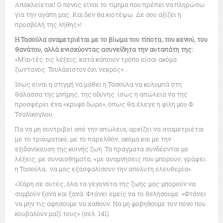
Αποκλείεται! Ο πόνος είναι το τίμημα που πρέπει να πληρώσω
για την αγάπη μας. Και δεν θα κιοτέψω. Δε σου αξίζει η
προσβολή της λήθης»!
Η Τασούλα αναμετριέται με το βίωμα του τίποτα, του κενού, του
θανάτου, αλλά ενισχύοντας ασυνείδητα την αυταπάτη της:
«Μ’αυτές τις λέξεις, κατά κάποιον τρόπο είσαι ακόμα
ζωντανός. Τουλάχιστον όχι νεκρός»…
Ίσως είναι η στιγμή να μάθει η Τασούλα να κολυμπά στη
θάλασσα της μνήμης, της οδύνης: ίσως η απώλεια να της
προσφέρει ένα «κρυφό δώρο», όπως θα έλεγε η φίλη μου Φ.
Τσαλίκογλου.
Για να μη συντριβεί από την απώλεια, αρχίζει να αναμετριέται
με το τραυματικό, με το παρελθόν, ακόμα και με την
εξιδανίκευση της κοινής ζωή. Τα πράγματα συνδέονται με
λέξεις, με συναισθήματα, «με αναμνήσεις που μπορούν, γράφει
η Τασούλα, να μας εξασφαλίσουν την απόλυτη ελευθερία».
«Χάρη σε αυτές, όλα τα γεγονότα της ζωής μας μπορούν να
συμβούν ξανά και ξανά. Φτάνει εμείς να το θελήσουμε. «Φτάνει
να μην τις αφήσουμε να χαθούν. Να μη φοβηθούμε τον πόνο που
κουβαλούν μαζί τους» (σελ. 141).