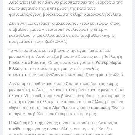
Αυτό αποτελεί τον αληθινό ριζοσπαστισμό της. Η ομορφιά της
και το μεγαλείο της, η υπέρβασή της κατά τους
φαινομενολόγους, βρίσκεται στη σκληρή και δύσκολη δουλειά.
Δεν είναι μία αυτόματη διαδικασία του «εδώ και τώρα», όπως
επιβάλλει η μετα – νεωτερική κουλτούρα της υπερ –
κατανάλωσης του άλλου, μέσα σε ένα περιβάλλον «υγρής
πραγματικότητας». (Z.BAUMAN)
Το να στοχάζεσαι και να βιώνεις την αγάπη απαιτεί μια
μοναχικότητα. Αυτό νομίζω βίωσαν ο Κώστας και η Γιούλα, ή η
Γιούλα και ο Κώστας. Όπως εύστοχα έγραφε ο
Ράϊνερ Μαρία
Ρίλκε
γι’ αυτό το είδος της αγάπης: «δύο μοναξιές
προστατεύουν, και αγγίζουν και καλοσωρίζουν η μία την άλλη».
Δεν υπάρχει αυθεντικός και ριζοσπαστικός έρωτας χωρίς
μοναχικότητα. Αυτή η «ικανότητα να μένει κανείς μόνος», όπως
έλεγε ο Winnicott, χωρίς να βιώνει τον φόβο της κατάρρευσης
από τη στιγμιαία έλλειψη της παρουσίας του Άλλου, μπορεί να
οδηγήσει σε αυτό που ο
Alain Badiou
ονόμασε
αφοσίωση.
Είναι ο
πυρήνας του βιβλίου που έχουμε στα χέρια μας.
Η αληθινή αξία της αγάπης είναι η «αντοχή» της. Ωστόσο, οι
παγίδες της αγάπης είναι πολλές και υπαρκτές. Νομίζω
σχετίζονται όλες και με τον τρόπο που τελειώνει και μία