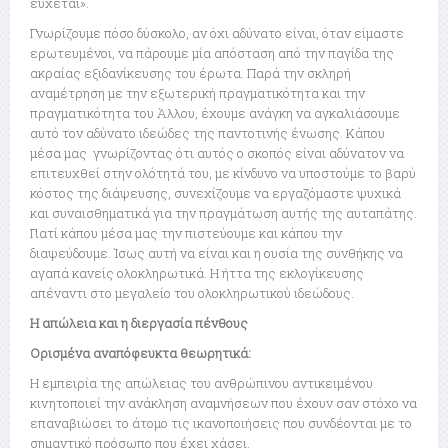
εύχεται».
Γνωρίζουμε πόσο δύσκολο, αν όχι αδύνατο είναι, όταν είμαστε
ερωτευμένοι, να πάρουμε μία απόσταση από την παγίδα της
ακραίας εξιδανίκευσης του έρωτα. Παρά την σκληρή
αναμέτρηση με την εξωτερική πραγματικότητα και την
πραγματικότητα του Άλλου, έχουμε ανάγκη να αγκαλιάσουμε
αυτό τον αδύνατο ιδεώδες της παντοτινής ένωσης. Κάπου
μέσα μας γνωρίζοντας ότι αυτός ο σκοπός είναι αδύνατον να
επιτευχθεί στην ολότητά του, με κίνδυνο να υποστούμε το βαρύ
κόστος της διάψευσης, συνεχίζουμε να εργαζόμαστε ψυχικά
και συναισθηματικά για την πραγμάτωση αυτής της αυταπάτης.
Γιατί κάπου μέσα μας την πιστεύουμε και κάπου την
διαψεύδουμε. Ίσως αυτή να είναι και η ουσία της συνθήκης να
αγαπά κανείς ολοκληρωτικά. Η ήττα της εκλογίκευσης
απέναντι στο μεγαλείο του ολοκληρωτικού ιδεώδους.
Η απώλεια και η διεργασία πένθους
Ορισμένα αναπόφευκτα θεωρητικά:
Η εμπειρία της απώλειας του ανθρώπινου αντικειμένου
κινητοποιεί την ανάκληση αναμνήσεων που έχουν σαν στόχο να
επαναβιώσει το άτομο τις ικανοποιήσεις που συνδέονται με το
σημαντικό πρόσωπο που έχει χάσει.