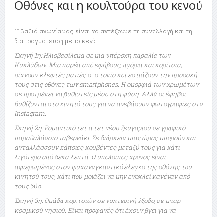
Οθόνες και η κουλτούρα του κενού
Η βαθιά αγωνία μας είναι να αντέξουμε τη συναλλαγή και τη
διαπραγμάτευση με το κενό
Σκηνή 1η: Ηλιοβασίλεμα σε μια υπέροχη παραλία των
Κυκλάδων. Μια παρέα από εφήβους, αγόρια και κορίτσια,
ρίχνουν κλεφτές ματιές στο τοπίο και εστιάζουν την προσοχή
τους στις οθόνες των smartphones. Η ομορφιά των χρωμάτων
σε προτρέπει να βυθιστείς μέσα στη φύση. Αλλά οι έφηβοι
βυθίζονται στο κινητό τους για να ανεβάσουν φωτογραφίες στο
Ιnstagram.
Σκηνή 2η: Ρομαντικό τετ α τετ νέου ζευγαριού σε γραφικό
παραθαλάσσιο ταβερνάκι. Σε διάρκεια μιας ώρας μπορούν και
ανταλλάσσουν κάποιες κουβέντες μεταξύ τους για κάτι
λιγότερο από δέκα λεπτά. Ο υπόλοιπος χρόνος είναι
αφιερωμένος στον ψυχαναγκαστικό έλεγχο της οθόνης του
κινητού τους, κάτι που μοιάζει να μην ενοχλεί κανέναν από
τους δύο.
Σκηνή 3η: Ομάδα κοριτσιών σε νυχτερινή έξοδο, σε μπαρ
κοσμικού νησιού. Είναι προφανές ότι έχουν βγει για να