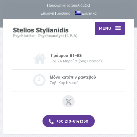
Προσωπική ιστοσελίδα(R)
Επιλογή Γλώσσας
Ελληνικα
MENU
Γράμμου 61-63
151 24 Μαρούσι (5ος Όροφος)
Μόνο κατόπιν ραντεβού
Σαβ-Κυρ Κλειστό
+30 210-6141350