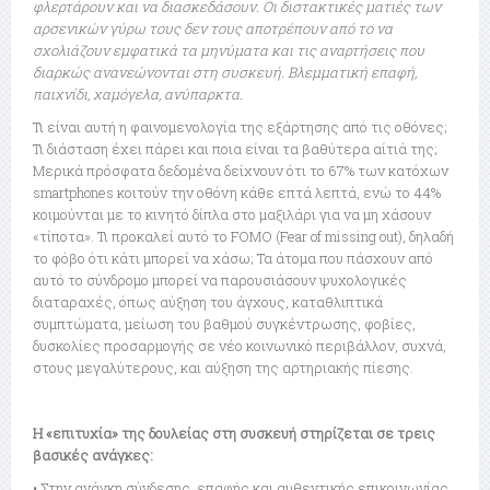
φλερτάρουν και να διασκεδάσουν. Οι διστακτικές ματιές των
αρσενικών γύρω τους δεν τους αποτρέπουν από το να
σχολιάζουν εμφατικά τα μηνύματα και τις αναρτήσεις που
διαρκώς ανανεώνονται στη συσκευή. Βλεμματική επαφή,
παιχνίδι, χαμόγελα, ανύπαρκτα.
Τι είναι αυτή η φαινομενολογία της εξάρτησης από τις οθόνες;
Τι διάσταση έχει πάρει και ποια είναι τα βαθύτερα αίτιά της;
Μερικά πρόσφατα δεδομένα δείχνουν ότι το 67% των κατόχων
smartphones κοιτούν την οθόνη κάθε επτά λεπτά, ενώ το 44%
κοιμούνται με το κινητό δίπλα στο μαξιλάρι για να μη χάσουν
«τίποτα». Τι προκαλεί αυτό το FOMO (Fear of missing out), δηλαδή
το φόβο ότι κάτι μπορεί να χάσω; Τα άτομα που πάσχουν από
αυτό το σύνδρομο μπορεί να παρουσιάσουν ψυχολογικές
διαταραχές, όπως αύξηση του άγχους, καταθλιπτικά
συμπτώματα, μείωση του βαθμού συγκέντρωσης, φοβίες,
δυσκολίες προσαρμογής σε νέο κοινωνικό περιβάλλον, συχνά,
στους μεγαλύτερους, και αύξηση της αρτηριακής πίεσης.
Η «επιτυχία» της δουλείας στη συσκευή στηρίζεται σε τρεις
βασικές ανάγκες:
• Στην ανάγκη σύνδεσης, επαφής και αυθεντικής επικοινωνίας.