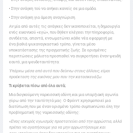
• Στην ανάγκη τού να ανήκει κανείς σε μια ομάδα.
• Στην ανάγκη για άμεση αναγνώριση.
Αν μία από αυτές τις ανάγκες δεν ικανοποιείται, η δημιουργία
ενός εικονικού «εγώ», που δήθεν ελέγχει την πληροφορία,
συνδέεται, απαντά, ενσωματώνει κάθε νέα εφαρμογή με
ένα βαθιά ψυχαναγκαστικό τρόπο, γίνεται μέσο
υποκατάστασης της πραγματικής ζωής. Σε ορισμένες
περιπτώσεις μάλιστα προσπαθεί να συγκροτήσει έναν ψευδή
εαυτό, μια ψευδοταυτότητα:
Υπάρχω μέσα από αυτό που δείχνω στους άλλους, είμαι
προέκταση της εικόνας μου που την κατασκευάζω.
Τι κρύβεται πίσω από όλα αυτά;
Μια διογκούμενη ναρκισσική οδύνη και μια υπαρξιακή αγωνία
γύρω από την ταυτότητά μας. Ο Φρόιντ χρησιμοποιεί μια
διατύπωση που με έναν ορισμένο τρόπο συμπυκνώνει όλη την
προβληματική της ναρκισσικής οδύνης:
«Ενας ισχυρός εγωισμός προστατεύει από την αρρώστια, αλλά
πρέπει να αγαπήσουμε για να μην αρρωστήσουμε και