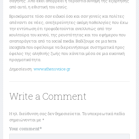
σαγήνης. Από εκεί απορρέει η τεράστια δύναμη της εξάρτησης
από αυτό, η εθιστική του ισχύς.
Βρισκόμαστε τόσο σαν ειδικοί όσο και σαν γονείς και πολίτες
απέναντι σε νέες, ανεξερεύνητες ακόμη παθολογίες που έχω
την εντύπωση ότι τροφοδοτούνται ανελλιπώς από την
κουλτούρα του κενού, της ρευστότητας και του εφήμερου που
αναπαράγεται από τα social media. Βαδίζουμε σε μια terra
incognita που οφείλουμε να διερευνήσουμε συστηματικά προς
όφελος της αληθινής ζωής που χάνεται μέσα σε μια εικονική
πραγματικότητα.
Δημοσίευση:
www.athensvoice.gr
Write a Comment
Η ηλ. διεύθυνση σας δεν δημοσιεύεται.
Τα υποχρεωτικά πεδία
σημειώνονται με
*
Your comment
*