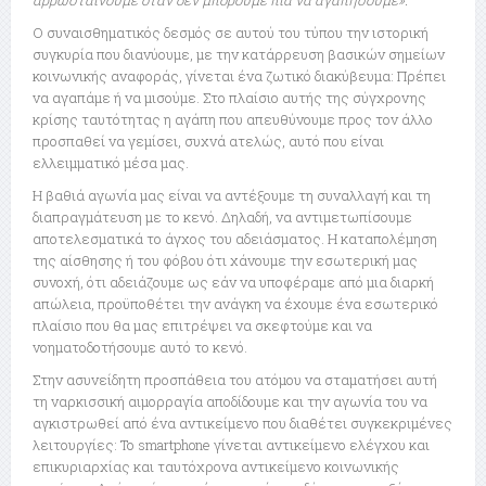
αρρωσταίνουμε όταν δεν μπορούμε πια να αγαπήσουμε».
Ο συναισθηματικός δεσμός σε αυτού του τύπου την ιστορική
συγκυρία που διανύουμε, με την κατάρρευση βασικών σημείων
κοινωνικής αναφοράς, γίνεται ένα ζωτικό διακύβευμα: Πρέπει
να αγαπάμε ή να μισούμε. Στο πλαίσιο αυτής της σύγχρονης
κρίσης ταυτότητας η αγάπη που απευθύνουμε προς τον άλλο
προσπαθεί να γεμίσει, συχνά ατελώς, αυτό που είναι
ελλειμματικό μέσα μας.
Η βαθιά αγωνία μας είναι να αντέξουμε τη συναλλαγή και τη
διαπραγμάτευση με το κενό. Δηλαδή, να αντιμετωπίσουμε
αποτελεσματικά το άγχος του αδειάσματος. Η καταπολέμηση
της αίσθησης ή του φόβου ότι χάνουμε την εσωτερική μας
συνοχή, ότι αδειάζουμε ως εάν να υποφέραμε από μια διαρκή
απώλεια, προϋποθέτει την ανάγκη να έχουμε ένα εσωτερικό
πλαίσιο που θα μας επιτρέψει να σκεφτούμε και να
νοηματοδοτήσουμε αυτό το κενό.
Στην ασυνείδητη προσπάθεια του ατόμου να σταματήσει αυτή
τη ναρκισσική αιμορραγία αποδίδουμε και την αγωνία του να
αγκιστρωθεί από ένα αντικείμενο που διαθέτει συγκεκριμένες
λειτουργίες: Το smartphone γίνεται αντικείμενο ελέγχου και
επικυριαρχίας και ταυτόχρονα αντικείμενο κοινωνικής