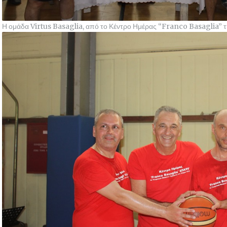
Η ομάδα Virtus Basaglia, από το Κέντρο Ημέρας “Franco Basaglia” 