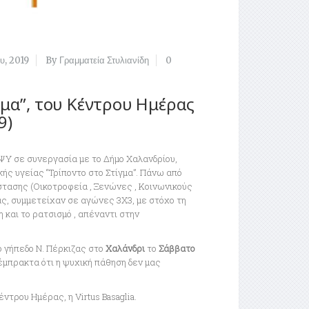
ου, 2019
By Γραμματεία Στυλιανίδη
0
μα”, του Κέντρου Ημέρας
9)
ΑΨΥ σε συνεργασία με το Δήμο Χαλανδρίου,
ς υγείας “Τρίποντο στο Στίγμα”. Πάνω από
ασης (Οικοτροφεία , Ξενώνες , Κοινωνικούς
ας, συμμετείχαν σε αγώνες 3Χ3, με στόχο τη
 και το ρατσισμό , απέναντι στην
 γήπεδο Ν. Πέρκιζας στο
Χαλάνδρι
το
Σάββατο
έμπρακτα ότι η ψυχική πάθηση δεν μας
ντρου Ημέρας, η Virtus Basaglia.