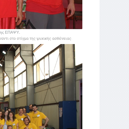
της ΕΠΑΨΥ.
ναντι στο στίγμα της ψυχικής ασθένειας.