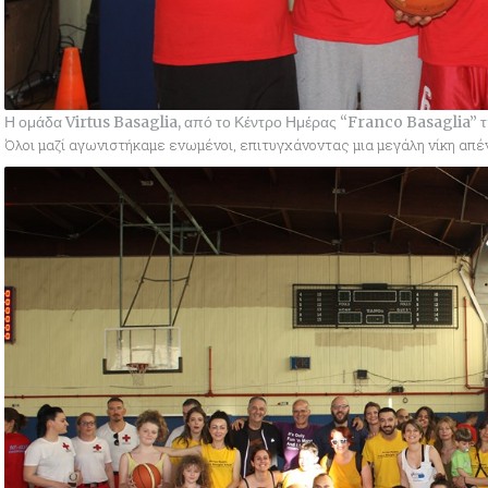
Η ομάδα Virtus Basaglia, από το Κέντρο Ημέρας “Franco Basaglia” 
Όλοι μαζί αγωνιστήκαμε ενωμένοι, επιτυγχάνοντας μια μεγάλη νίκη απέ