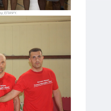
της ΕΠΑΨΥ.