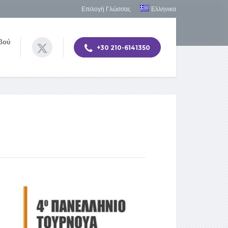
Επιλογή Γλώσσας
Ελληνικα
βού
+30 210-6141350