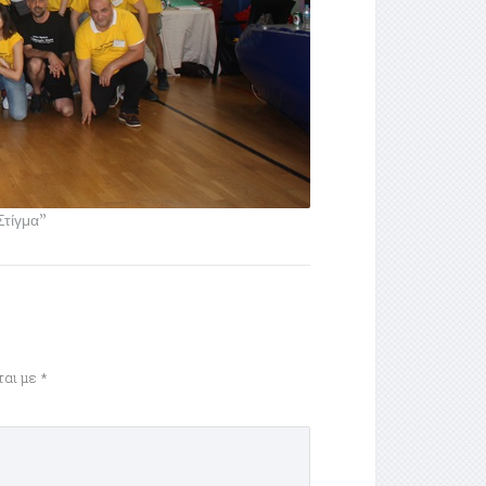
Στίγμα”
ται με
*