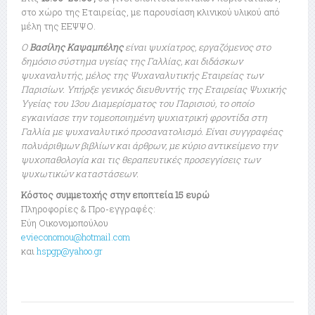
στο χώρο της Εταιρείας, με παρουσίαση κλινικού υλικού από
μέλη της ΕΕΨΨΟ.
Ο
Βασίλης Καψαμπέλης
είναι ψυχίατρος, εργαζόμενος στο
δημόσιο σύστημα υγείας της Γαλλίας, και διδάσκων
ψυχαναλυτής, μέλος της Ψυχαναλυτικής Εταιρείας των
Παρισίων. Υπήρξε γενικός διευθυντής της Εταιρείας Ψυχικής
Υγείας του 13ου Διαμερίσματος του Παρισιού, το οποίο
εγκαινίασε την τομεοποιημένη ψυχιατρική φροντίδα στη
Γαλλία με ψυχαναλυτικό προσανατολισμό. Είναι συγγραφέας
πολυάριθμων βιβλίων και άρθρων, με κύριο αντικείμενο την
ψυχοπαθολογία και τις θεραπευτικές προσεγγίσεις των
ψυχωτικών καταστάσεων.
Κόστος συμμετοχής στην εποπτεία 15 ευρώ
Πληροφορίες & Προ-εγγραφές:
Εύη Οικονομοπούλου
evieconomou@hotmail.com
και
hspgp@yahoo.gr