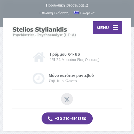
Προσωπική ιστοσελίδα(R)
Επιλογή Γλώσσας
Ελληνικα
MENU
Γράμμου 61-63
151 24 Μαρούσι (5ος Όροφος)
Μόνο κατόπιν ραντεβού
Σαβ-Κυρ Κλειστό
+30 210-6141350