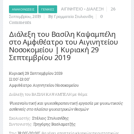
ΑΙΓΙΝΗΤΕΙΟ
•
ΔΙΑΛΕΞΗ
26
ΑΝΑΚΟΙΝΏΣΕΙΣ
ΓΕΝΙΚΈΣ
Σεπτεμβρίου, 2019
By Γραμματεία Στυλιανίδη
0
Comments
Διάλεξη του Βασίλη Καψαμπέλη
στο Αμφιθέατρο του Αιγινητείου
Νοσοκομείου | Κυριακή 29
Σεπτεμβρίου 2019
Κυριακή 29 Σεπτεμβρίου 2019
11:00’-13:00’
Αμφιθέατρο Αιγινητείου Νοσοκομείου
Διάλεξη του ΒΑΣΙΛΗ ΚΑΨΑΜΠΕΛΗ με θέμα:
Ψυχαναλυτική και ψυχοθεραπευτική εργασία με ψυχωτικούς
ασθενείς στο πλαίσιο ψυχιατρικών θεσμών
Σχολιαστής:
Στέλιος Στυλιανίδης
Συντονιστής:
Γρηγόρης Βασλαματζής
Στις
18:00’-20:00’,
θα γίνει εποπτεία κλινικών περιστατικών,