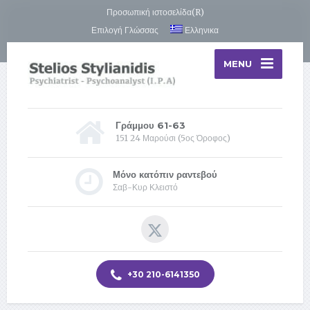
Προσωπική ιστοσελίδα(R)
Επιλογή Γλώσσας
Ελληνικα
MENU
Γράμμου 61-63
151 24 Μαρούσι (5ος Όροφος)
Μόνο κατόπιν ραντεβού
Σαβ-Κυρ Κλειστό
+30 210-6141350