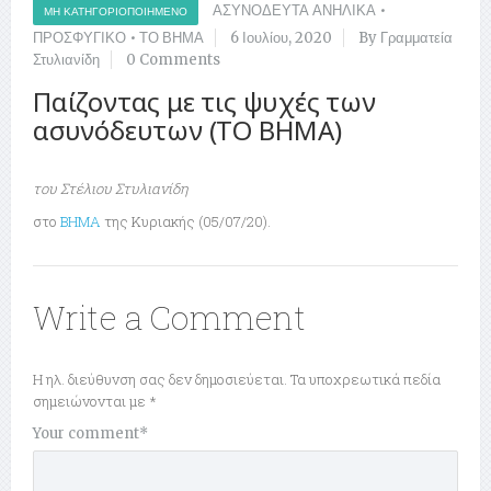
ΑΣΥΝΟΔΕΥΤΑ ΑΝΗΛΙΚΑ
•
ΜΗ ΚΑΤΗΓΟΡΙΟΠΟΙΗΜΈΝΟ
ΠΡΟΣΦΥΓΙΚΟ
•
ΤΟ ΒΗΜΑ
6 Ιουλίου, 2020
By Γραμματεία
Στυλιανίδη
0 Comments
Παίζοντας με τις ψυχές των
ασυνόδευτων (TO BHMA)
του Στέλιου Στυλιανίδη
στο
ΒΗΜΑ
της Κυριακής (05/07/20).
Write a Comment
Η ηλ. διεύθυνση σας δεν δημοσιεύεται.
Τα υποχρεωτικά πεδία
σημειώνονται με
*
Your comment
*