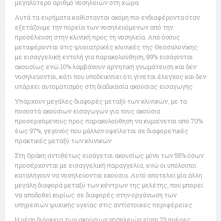
μεγαλύτερο αριθμό νοσηλειών στη χώρα.
Αυτά τα ευρήματα καθίστανται ακόμη πιο ενδιαφέροντα όταν
εξετάζουμε την πορεία των νοσηλευόμενων από την
προσέλευση στην κλινική προς τη νοσηλεία. Από όσους
μεταφέρονται στις ψυχιατρικές κλινικές της Θεσσαλονίκης
με εισαγγελική εντολή για παρακολούθηση, 89% εισάγονται
ακουσίως ενώ 10% λαμβάνουν αρνητική γνωμάτευση και δεν
νοσηλεύονται, κάτι που υποδεικνύει ότι γίνεται έλεγχος και δεν
υπάρχει αυτοματισμός στη διαδικασία ακούσιας εισαγωγής.
Υπάρχουν μεγάλες διαφορές μεταξύ των κλινικών, με τα
ποσοστά ακούσιων εισαγωγών για τους ακούσια
προσερχόμενους προς παρακολούθηση να κυμαίνεται από 70%
έως 97%, γεγονός που μάλλον οφείλεται σε διαφορετικές
πρακτικές μεταξύ των κλινικών.
Στη Θράκη αντιθέτως εισάγεται ακουσίως μόνο των 55% όσων
προσέρχονται με εισαγγελική παραγγελία, ενώ οι υπόλοιποι
καταλήγουν να νοσηλεύονται εκούσια. Αυτό αποτελεί μία άλλη
μεγάλη διαφορά μεταξύ των κέντρων της μελέτης, που μπορεί
να αποδοθεί κυρίως σε διαφορές στην οργάνωση των
υπηρεσιών ψυχικής υγείας στις αντίστοιχες περιφέρειες.
Η μέση διάρκεια των ακούσιων νοσηλειών είναι 23 ημέρες