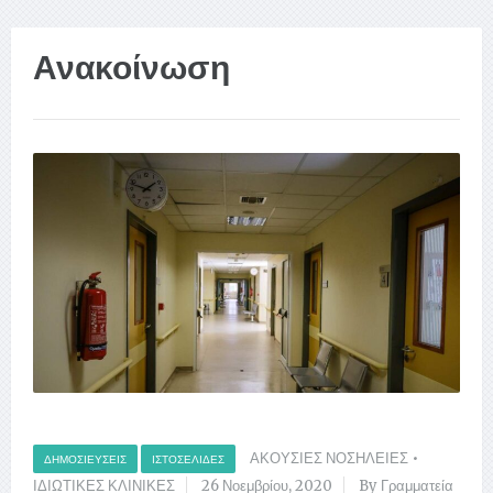
Ανακοίνωση
ΑΚΟΥΣΙΕΣ ΝΟΣΗΛΕΙΕΣ
•
ΔΗΜΟΣΙΕΎΣΕΙΣ
ΙΣΤΟΣΕΛΊΔΕΣ
ΙΔΙΩΤΙΚΕΣ ΚΛΙΝΙΚΕΣ
26 Νοεμβρίου, 2020
By Γραμματεία