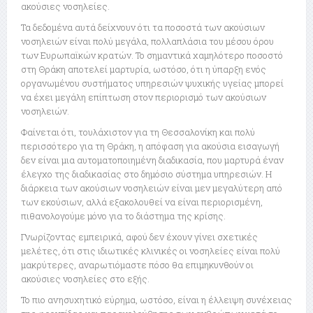
ακούσιες νοσηλείες.
Τα δεδομένα αυτά δείχνουν ότι τα ποσοστά των ακούσιων
νοσηλειών είναι πολύ μεγάλα, πολλαπλάσια του μέσου όρου
των Ευρωπαϊκών κρατών. Το σημαντικά χαμηλότερο ποσοστό
στη Θράκη αποτελεί μαρτυρία, ωστόσο, ότι η ύπαρξη ενός
οργανωμένου συστήματος υπηρεσιών ψυχικής υγείας μπορεί
να έχει μεγάλη επίπτωση στον περιορισμό των ακούσιων
νοσηλειών.
Φαίνεται ότι, τουλάχιστον για τη Θεσσαλονίκη και πολύ
περισσότερο για τη Θράκη, η απόφαση για ακούσια εισαγωγή
δεν είναι μια αυτοματοποιημένη διαδικασία, που μαρτυρά έναν
έλεγχο της διαδικασίας στο δημόσιο σύστημα υπηρεσιών. Η
διάρκεια των ακούσιων νοσηλειών είναι μεν μεγαλύτερη από
των εκούσιων, αλλά εξακολουθεί να είναι περιορισμένη,
πιθανολογούμε μόνο για το διάστημα της κρίσης.
Γνωρίζοντας εμπειρικά, αφού δεν έχουν γίνει σχετικές
μελέτες, ότι στις ιδιωτικές κλινικές οι νοσηλείες είναι πολύ
μακρύτερες, αναρωτιόμαστε πόσο θα επιμηκυνθούν οι
ακούσιες νοσηλείες στο εξής.
Το πιο ανησυχητικό εύρημα, ωστόσο, είναι η έλλειψη συνέχειας