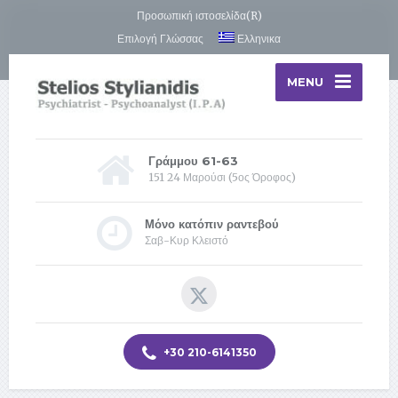
Προσωπική ιστοσελίδα(R)
Επιλογή Γλώσσας
Ελληνικα
MENU
Γράμμου 61-63
151 24 Μαρούσι (5ος Όροφος)
Μόνο κατόπιν ραντεβού
Σαβ-Κυρ Κλειστό
+30 210-6141350