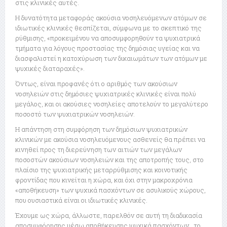
στις κλινικές αυτές.
Η δυνατότητα μεταφοράς ακούσια νοσηλευόμενων ατόμων σε
ιδιωτικές κλινικές θεσπίζεται, σύμφωνα με το σκεπτικό της
ρύθμισης, «προκειμένου να αποσυμφορηθούν τα ψυχιατρικά
τμήματα για λόγους προστασίας της δημόσιας υγείας και να
διασφαλιστεί η κατοχύρωση των δικαιωμάτων των ατόμων με
ψυχικές διαταραχές».
Όντως, είναι προφανές ότι ο αριθμός των ακούσιων
νοσηλειών στις δημόσιες ψυχιατρικές κλινικές είναι πολύ
μεγάλος, και οι ακούσιες νοσηλείες αποτελούν το μεγαλύτερο
ποσοστό των ψυχιατρικών νοσηλειών.
Η απάντηση στη συμφόρηση των δημόσιων ψυχιατρικών
κλινικών με ακούσια νοσηλευόμενους ασθενείς θα πρέπει να
κινηθεί προς τη διερεύνηση των αιτιών των μεγάλων
ποσοστών ακούσιων νοσηλειών και της αποτροπής τους, στο
πλαίσιο της ψυχιατρικής μεταρρύθμισης και κοινοτικής
φροντίδας που κινείται η χώρα, και όχι στην μακροχρόνια
«αποθήκευση» των ψυχικά πασχόντων σε ασυλικούς χώρους,
που ουσιαστικά είναι οι ιδιωτικές κλινικές.
Έχουμε ως χώρα, άλλωστε, παρελθόν σε αυτή τη διαδικασία
αποσυμφόρησης μέσω αποθήκευσης ψυχικά πασχόντων, το