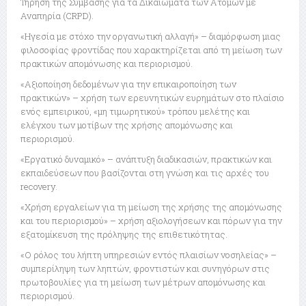
Τήρηση της Σύμβασης για τα Δικαιώματα των Ατόμων με
Αναπηρία (CRPD).
«Ηγεσία με στόχο την οργανωτική αλλαγή» – διαμόρφωση μιας
φιλοσοφίας φροντίδας που χαρακτηρίζεται από τη μείωση των
πρακτικών απομόνωσης και περιορισμού.
«Αξιοποίηση δεδομένων για την επικαιροποίηση των
πρακτικών» – χρήση των ερευνητικών ευρημάτων στο πλαίσιο
ενός εμπειρικού, «μη τιμωρητικού» τρόπου μελέτης και
ελέγχου των μοτίβων της χρήσης απομόνωσης και
περιορισμού.
«Εργατικό δυναμικό» – ανάπτυξη διαδικασιών, πρακτικών και
εκπαιδεύσεων που βασίζονται στη γνώση και τις αρχές του
recovery.
«Χρήση εργαλείων για τη μείωση της χρήσης της απομόνωσης
και του περιορισμού» – χρήση αξιολογήσεων και πόρων για την
εξατομίκευση της πρόληψης της επιθετικότητας.
«Ο ρόλος του λήπτη υπηρεσιών εντός πλαισίων νοσηλείας» –
συμπερίληψη των ληπτών, φροντιστών και συνηγόρων στις
πρωτοβουλίες για τη μείωση των μέτρων απομόνωσης και
περιορισμού.