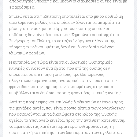
απαραίτητης υποδομής και μέσων οι διαδικασίες αυτές είναι μη
εφαρμόσιμες.
Σημειώνεται ότι η Επιτροπή αποτελείται από μικρό αριθμό μη
αμειβόμενων μελών, στα οποία δεν δίνονται τα απαραίτητα
μέσα για την άσκηση του έργου τους και της οποίας οι
εκθέσεις δεν είναι δεσμευτικές. Σημειώνεται επίσης ότι ο
Συνήγορος του Πολίτη, το κατεξοχήν όργανο ελέγχου της
τήρησης των δικαιωμάτων, δεν έχει δικαιοδοσία ελέγχου
ιδιωτικών φορέων.
Η εμπειρία ως τώρα είναι ότι οι ιδιωτικές ψυχιατρικές
κλινικές συνιστούν ένα άβατο, που επί της ουσίας δεν
υπόκειται σε επιτήρηση από τους προβλεπόμενους
ελεγκτικούς μηχανισμούς αναφορικά με την ποιότητα της
φροντίδας και την τήρηση των δικαιωμάτων, στην οποία
υποβάλλονται οι δημόσιοι φορείς φροντίδας ψυχικής υγείας.
Αντί της πρόβλεψης και επιβολής διαδικασιών ελέγχου προς
τις μονάδες αυτές, που είναι χρόνιο αίτημα των οργανώσεων
που ασχολούνται με τα δικαιώματα στο χώρο της ψυχικής
υγείας, το Υπουργείο κινείται προς την αντίθετη κατεύθυνση,
νομιμοποιώντας και έτσι περαιτέρω ενθαρρύνοντας τη
συστηματική καταπάτηση των δικαιωμάτων των εγκλείστων