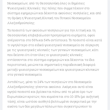
Νοσοκομείων, από τη Θεσσαλονίκη όλες οι δημόσιες
Ψυχιατρικές Κλινικές της πόλης που συμμετέχουν στο
σύστημα εφημεριών και δέχονται ακούσιες νοσηλείες, και από
τη Θράκη η Ψυχιατρική Κλινική του Γενικού Νοσοκομείου
Αλεξανδρούπολης.
Τα ποσοστά των ακούσιων νοσηλειών για την Αττική και τη
Θεσσαλονίκη επιβεβαίωσαν προηγούμενα ευρήματα, αφού
ανέρχονται στο 56% και 54% αντίστοιχα. Το ποσοστό είναι κατά
τι υψηλότερο στα ειδικά ψυχιατρικά νοσοκομεία σε σύγκριση
με τις ψυχιατρικές κλινικές των γενικών νοσοκομείων, κάτι
που δείχνει ότι όταν όλες οι ψυχιατρικές κλινικές
εντάσσονται στο σύστημα εφημεριών και δέχονται τα ίδια
περιστατικά, μειώνεται σημαντικά η παραδοσιακή διαφορά
μεταξύ ψυχιατρικών νοσοκομείων και ψυχιατρικών κλινικών
στα γενικά νοσοκομεία.
Αντιθέτως, μόνο το 24% των νοσηλειών στο Νοσοκομείο
Αλεξανδρούπολης γίνονται ακούσια. Ακόμη και αυτό είναι
υψηλό ποσοστό και βρίσκεται πάνω από το μέσο όρο των
Ευρωπαϊκών κρατών, που κυμαίνεται στο 10-15% (με αυξητική
τάση), είναι ωστόσο αισθητά βελτιωμένο συγκριτικά με την
εικόνα των δύο μεγάλων πόλεων που συγκεντρώνουν το