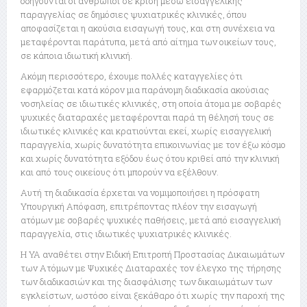
οδηγούνται οι άνθρωποι σε κρίση μέσω εισαγγελικής
παραγγελίας σε δημόσιες ψυχιατρικές κλινικές, όπου
αποφασίζεται η ακούσια εισαγωγή τους, και στη συνέχεια να
μεταφέρονται παράτυπα, μετά από αίτημα των οικείων τους,
σε κάποια ιδιωτική κλινική.
Ακόμη περισσότερο, έχουμε πολλές καταγγελίες ότι
εφαρμόζεται κατά κόρον μια παράνομη διαδικασία ακούσιας
νοσηλείας σε ιδιωτικές κλινικές, στη οποία άτομα με σοβαρές
ψυχικές διαταραχές μεταφέρονται παρά τη θέλησή τους σε
ιδιωτικές κλινικές και κρατιούνται εκεί, χωρίς εισαγγελική
παραγγελία, χωρίς δυνατότητα επικοινωνίας με τον έξω κόσμο
και χωρίς δυνατότητα εξόδου έως ότου κριθεί από την κλινική
και από τους οικείους ότι μπορούν να εξέλθουν.
Αυτή τη διαδικασία έρχεται να νομιμοποιήσει η πρόσφατη
Υπουργική Απόφαση, επιτρέποντας πλέον την εισαγωγή
ατόμων με σοβαρές ψυχικές παθήσεις, μετά από εισαγγελική
παραγγελία, στις ιδιωτικές ψυχιατρικές κλινικές.
Η ΥΑ αναθέτει στην Ειδική Επιτροπή Προστασίας Δικαιωμάτων
των Ατόμων με Ψυχικές Διαταραχές τον έλεγχο της τήρησης
των διαδικασιών και της διασφάλισης των δικαιωμάτων των
εγκλείστων, ωστόσο είναι ξεκάθαρο ότι χωρίς την παροχή της