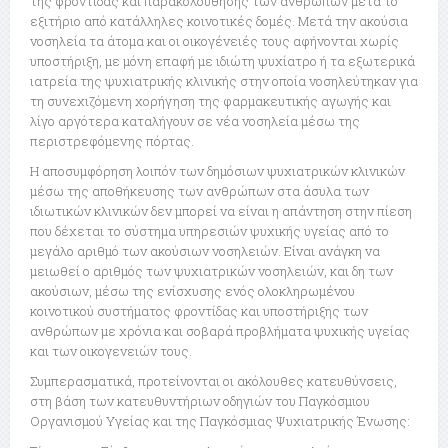
της φροντίδας και παρακολούθησης των ανθρώπων μετά το
εξιτήριο από κατάλληλες κοινοτικές δομές. Μετά την ακούσια
νοσηλεία τα άτομα και οι οικογένειές τους αφήνονται χωρίς
υποστήριξη, με μόνη επαφή με ιδιώτη ψυχίατρο ή τα εξωτερικά
ιατρεία της ψυχιατρικής κλινικής στην οποία νοσηλεύτηκαν για
τη συνεχιζόμενη χορήγηση της φαρμακευτικής αγωγής και
λίγο αργότερα καταλήγουν σε νέα νοσηλεία μέσω της
περιστρεφόμενης πόρτας.
Η αποσυμφόρηση λοιπόν των δημόσιων ψυχιατρικών κλινικών
μέσω της αποθήκευσης των ανθρώπων στα άσυλα των
ιδιωτικών κλινικών δεν μπορεί να είναι η απάντηση στην πίεση
που δέχεται το σύστημα υπηρεσιών ψυχικής υγείας από το
μεγάλο αριθμό των ακούσιων νοσηλειών. Είναι ανάγκη να
μειωθεί ο αριθμός των ψυχιατρικών νοσηλειών, και δη των
ακούσιων, μέσω της ενίσχυσης ενός ολοκληρωμένου
κοινοτικού συστήματος φροντίδας και υποστήριξης των
ανθρώπων με χρόνια και σοβαρά προβλήματα ψυχικής υγείας
και των οικογενειών τους.
Συμπερασματικά, προτείνονται οι ακόλουθες κατευθύνσεις,
στη βάση των κατευθυντήριων οδηγιών του Παγκόσμιου
Οργανισμού Υγείας και της Παγκόσμιας Ψυχιατρικής Ένωσης: