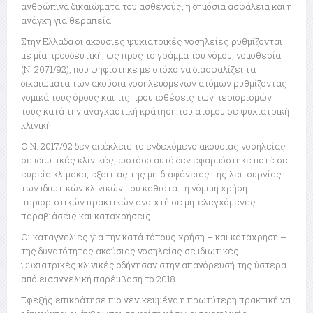
ανθρώπινα δικαιώματα του ασθενούς, η δημόσια ασφάλεια και η
ανάγκη για θεραπεία.
Στην Ελλάδα οι ακούσιες ψυχιατρικές νοσηλείες ρυθμίζονται
με μία προοδευτική, ως προς το γράμμα του νόμου, νομοθεσία
(Ν. 2071/92), που ψηφίστηκε με στόχο να διασφαλίζει τα
δικαιώματα των ακούσια νοσηλευόμενων ατόμων ρυθμίζοντας
νομικά τους όρους και τις προϋποθέσεις των περιορισμών
τους κατά την αναγκαστική κράτηση του ατόμου σε ψυχιατρική
κλινική.
Ο Ν. 2017/92 δεν απέκλειε το ενδεχόμενο ακούσιας νοσηλείας
σε ιδιωτικές κλινικές, ωστόσο αυτό δεν εφαρμόστηκε ποτέ σε
ευρεία κλίμακα, εξαιτίας της μη-διαφάνειας της λειτουργίας
των ιδιωτικών κλινικών που καθιστά τη νόμιμη χρήση
περιοριστικών πρακτικών ανοιχτή σε μη-ελεγχόμενες
παραβιάσεις και καταχρήσεις.
Οι καταγγελίες για την κατά τόπους χρήση – και κατάχρηση –
της δυνατότητας ακούσιας νοσηλείας σε ιδιωτικές
ψυχιατρικές κλινικές οδήγησαν στην απαγόρευσή της ύστερα
από εισαγγελική παρέμβαση το 2018.
Εφεξής επικράτησε πιο γενικευμένα η πρωτύτερη πρακτική να