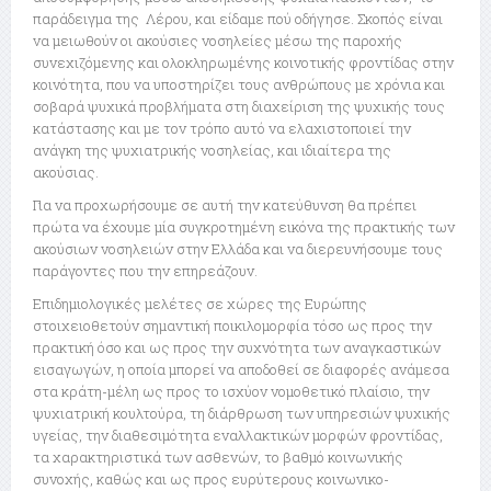
παράδειγμα της Λέρου, και είδαμε πού οδήγησε. Σκοπός είναι
να μειωθούν οι ακούσιες νοσηλείες μέσω της παροχής
συνεχιζόμενης και ολοκληρωμένης κοινοτικής φροντίδας στην
κοινότητα, που να υποστηρίζει τους ανθρώπους με χρόνια και
σοβαρά ψυχικά προβλήματα στη διαχείριση της ψυχικής τους
κατάστασης και με τον τρόπο αυτό να ελαχιστοποιεί την
ανάγκη της ψυχιατρικής νοσηλείας, και ιδιαίτερα της
ακούσιας.
Για να προχωρήσουμε σε αυτή την κατεύθυνση θα πρέπει
πρώτα να έχουμε μία συγκροτημένη εικόνα της πρακτικής των
ακούσιων νοσηλειών στην Ελλάδα και να διερευνήσουμε τους
παράγοντες που την επηρεάζουν.
Επιδημιολογικές μελέτες σε χώρες της Ευρώπης
στοιχειοθετούν σημαντική ποικιλομορφία τόσο ως προς την
πρακτική όσο και ως προς την συχνότητα των αναγκαστικών
εισαγωγών, η οποία μπορεί να αποδοθεί σε διαφορές ανάμεσα
στα κράτη-μέλη ως προς το ισχύον νομοθετικό πλαίσιο, την
ψυχιατρική κουλτούρα, τη διάρθρωση των υπηρεσιών ψυχικής
υγείας, την διαθεσιμότητα εναλλακτικών μορφών φροντίδας,
τα χαρακτηριστικά των ασθενών, το βαθμό κοινωνικής
συνοχής, καθώς και ως προς ευρύτερους κοινωνικο-