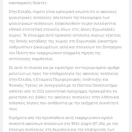
οικονομικούς δείκτες.
Στην Ελλάδα, παρότι είναι εμπειρικά γνωστό ότι οι ακούσιες
ψυχιατρικές νοσηλείες αποτελούν την πλειοψηφία των
ψυχιατρικών νοσηλειών, εξακολουθούν να μην συλλέγονται
εθνικά στατιστικά στοιχεία, όπως στις άλλες Ευρωπαϊκές
χώρες. Το έλλειμμα αυτό προκαλεί ανησυχία, κυρίως εξαιτίας
της διπλής καταδίκης της χώρας στο Ευρωπαϊκό Δικαστήριο
Ανθρωπίνων Δικαιωμάτων, αλλά και στοιχείων του Συνηγόρου
του Πολίτη που τεκμηριώνουν πλημμελή τήρηση της
αντίστοιχης νομοθεσίας.
Σε αυτό το πλαίσιο και με εφαλτήριο τον περιορισμένο αριθμό
μελετών ως προς την επιδημιολογία της ακούσιας νοσηλείας
στην Ελλάδα, η Εταιρεία Περιφερειακής Ανάπτυξης και
Ψυχικής Υγείας σε συνεργασία με το Πάντειο Πανεπιστήμιο
εκπονεί από το 2011 ερευνητικό πρόγραμμα, προκειμένου να
μελετήσει εις βάθος τις ακούσιες νοσηλείες στην Αθήνα και
πιθανούς λόγους που συνδέονται με την αυξημένη συχνότητά
τους.
Ευρήματα από την προσπάθεια αυτή τεκμηριώνουν υψηλά
ποσοστά ακούσιων νοσηλειών στο ΨΝΑ Δαφνί (57,4%), με την
έλλειψη συνέχειας στη θεραπεία και την επιβάρυνση των