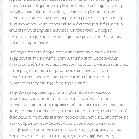
στην Αττική, 18 ημέρες στη Θεσσαλονίκη και 24 ημέρες στη
Αλεξανδρούπολη, και σε όλες τις πόλεις η διάρκεια των
ακούσιων νοσηλειών είναι σημαντικά μεγαλύτερη από αυτή
των εκούσιων. Αυτό αποτελεί τουλάχιστον μία ένδειξη ότι οι
δημόσιες ψυχιατρικές κλινικές λειτουργούν ως δομές
αντιμετώπισης κρίσεων και οι μακρόχρονες νοσηλείες είναι
πολύ περιορισμένες.
Πού πηγαίνουν τα άτομα που νοσηλεύτηκαν ακούσια όταν
εξέρχονται της κλινικής; Στην Αττική και τη Θεσσαλονίκη
λιγότερο από 30% των ακούσια νοσηλευόμενων παραπέμπεται
επισήμως σε κάποια υπηρεσία ψυχικής υγείας, και το
μεγαλύτερο ποσοστό από αυτούς παραπέμπεται στα
εξωτερικά ιατρεία της ίδιας της κλινικής.
Στην Αλεξανδρούπολη, από την άλλη, 86% των ακούσια
νοσηλευόμενων παραπέμπεται, κατά κανόνα είτε σε
κοινοτικές υπηρεσίες παρακολούθησης είτε στο γιατρό που
τους παρακολουθεί στα εξωτερικά ιατρεία της κλινικής. Αυτό
διασφαλίζει τη συνέχεια της παρακολούθησης και υποστήριξης
των ανθρώπων ενώ διαβιούν στο φυσικό κοινωνικό τους
περιβάλλον, και φαίνεται ότι είναι ο κύριος παράγοντας που
λειτουργεί αποτρεπτικά προς τις επαναλαμβανόμενες