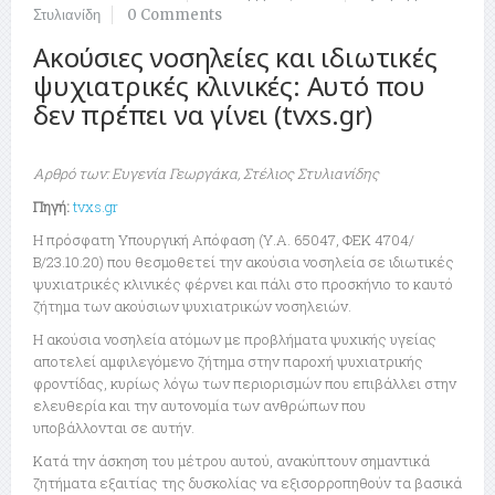
Στυλιανίδη
0 Comments
Ακούσιες νοσηλείες και ιδιωτικές
ψυχιατρικές κλινικές: Αυτό που
δεν πρέπει να γίνει (tvxs.gr)
Αρθρό των: Ευγενία Γεωργάκα, Στέλιος Στυλιανίδης
Πηγή:
tvxs.gr
H πρόσφατη Υπουργική Απόφαση (Υ.Α. 65047, ΦΕΚ 4704/
Β/23.10.20) που θεσμοθετεί την ακούσια νοσηλεία σε ιδιωτικές
ψυχιατρικές κλινικές φέρνει και πάλι στο προσκήνιο το καυτό
ζήτημα των ακούσιων ψυχιατρικών νοσηλειών.
Η ακούσια νοσηλεία ατόμων με προβλήματα ψυχικής υγείας
αποτελεί αμφιλεγόμενο ζήτημα στην παροχή ψυχιατρικής
φροντίδας, κυρίως λόγω των περιορισμών που επιβάλλει στην
ελευθερία και την αυτονομία των ανθρώπων που
υποβάλλονται σε αυτήν.
Κατά την άσκηση του μέτρου αυτού, ανακύπτουν σημαντικά
ζητήματα εξαιτίας της δυσκολίας να εξισορροπηθούν τα βασικά