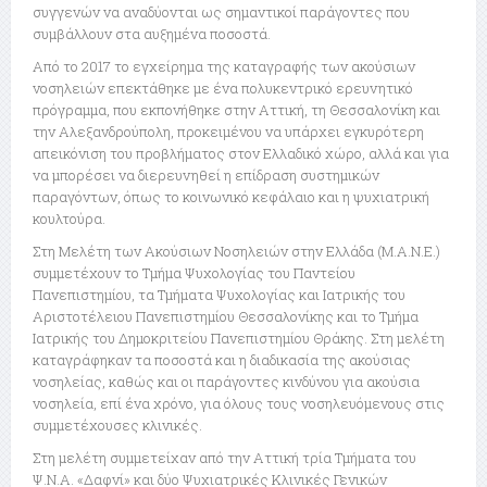
συγγενών να αναδύονται ως σημαντικοί παράγοντες που
συμβάλλουν στα αυξημένα ποσοστά.
Από το 2017 το εγχείρημα της καταγραφής των ακούσιων
νοσηλειών επεκτάθηκε με ένα πολυκεντρικό ερευνητικό
πρόγραμμα, που εκπονήθηκε στην Αττική, τη Θεσσαλονίκη και
την Αλεξανδρούπολη, προκειμένου να υπάρχει εγκυρότερη
απεικόνιση του προβλήματος στον Ελλαδικό χώρο, αλλά και για
να μπορέσει να διερευνηθεί η επίδραση συστημικών
παραγόντων, όπως το κοινωνικό κεφάλαιο και η ψυχιατρική
κουλτούρα.
Στη Μελέτη των Ακούσιων Νοσηλειών στην Ελλάδα (Μ.Α.Ν.Ε.)
συμμετέχουν το Τμήμα Ψυχολογίας του Παντείου
Πανεπιστημίου, τα Τμήματα Ψυχολογίας και Ιατρικής του
Αριστοτέλειου Πανεπιστημίου Θεσσαλονίκης και το Τμήμα
Ιατρικής του Δημοκριτείου Πανεπιστημίου Θράκης. Στη μελέτη
καταγράφηκαν τα ποσοστά και η διαδικασία της ακούσιας
νοσηλείας, καθώς και οι παράγοντες κινδύνου για ακούσια
νοσηλεία, επί ένα χρόνο, για όλους τους νοσηλευόμενους στις
συμμετέχουσες κλινικές.
Στη μελέτη συμμετείχαν από την Αττική τρία Τμήματα του
Ψ.Ν.Α. «Δαφνί» και δύο Ψυχιατρικές Κλινικές Γενικών