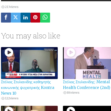
213
views
You may also like
Στέλιος Στυλιανίδης καθηγητής
Στέλιος Στυλιανίδης: Mental
κοινωνικής ψυχιατρικής Kontra
Health Conference (2nd)
86
views
News 10
122
views