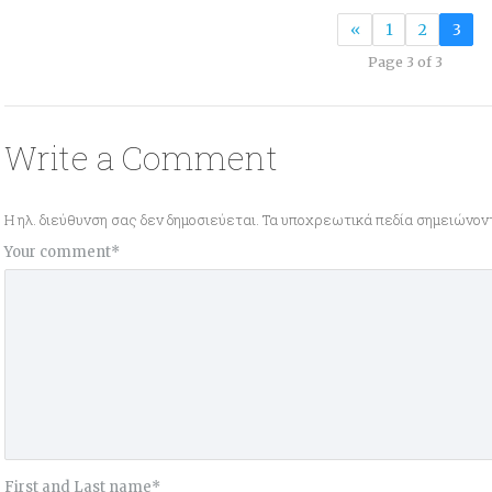
«
1
2
3
Page 3 of 3
Write a Comment
Η ηλ. διεύθυνση σας δεν δημοσιεύεται.
Τα υποχρεωτικά πεδία σημειώνον
Your comment
*
First and Last name
*