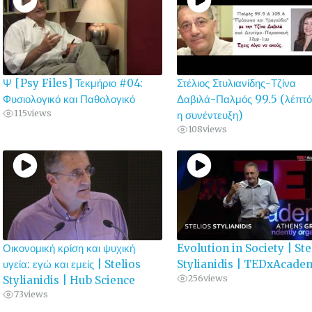
Ψ [Psy Files] Τεκμήριο #04:
Στέλιος Στυλιανίδης-Τζίνα
Φυσιολογικό και Παθολογικό
Δαβιλά-Παλμός 99.5 (λέπτό
115
views
η συνέντευξη)
108
views
Οικονομική κρίση και ψυχική
Evolution in Society | Ste
υγεία: εγώ και εμείς | Stelios
Stylianidis | TEDxAcade
256
views
Stylianidis | Hub Science
73
views