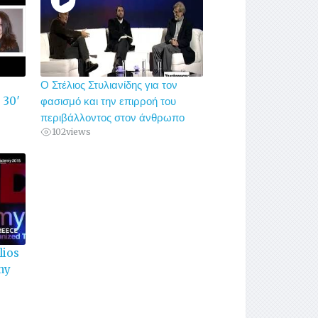
Ο Στέλιος Στυλιανίδης για τον
 30′
φασισμό και την επιρροή του
περιβάλλοντος στον άνθρωπο
102
views
lios
my