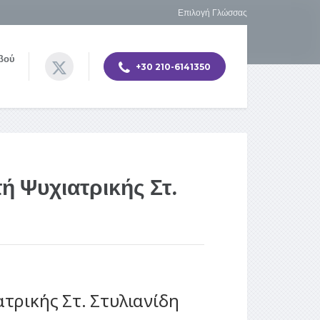
Επιλογή Γλώσσας
βού
+30 210-6141350
ή Ψυχιατρικής Στ.
τρικής Στ. Στυλιανίδη