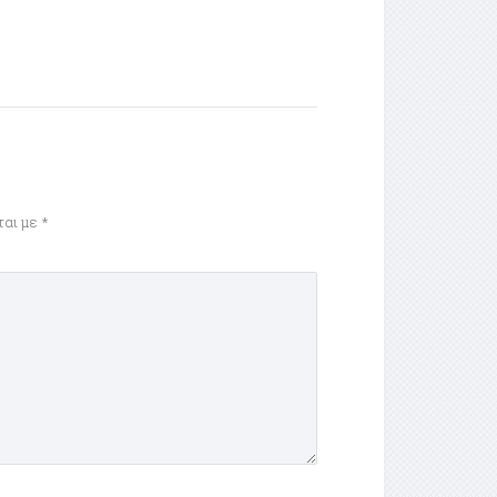
ται με
*