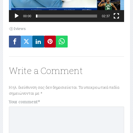
00:00
02:37
1
views
Write a Comment
Η ηλ. διεύθυνση σας δεν δημοσιεύεται.
Τα υποχρεωτικά πεδία
σημειώνονται με
*
Your comment
*