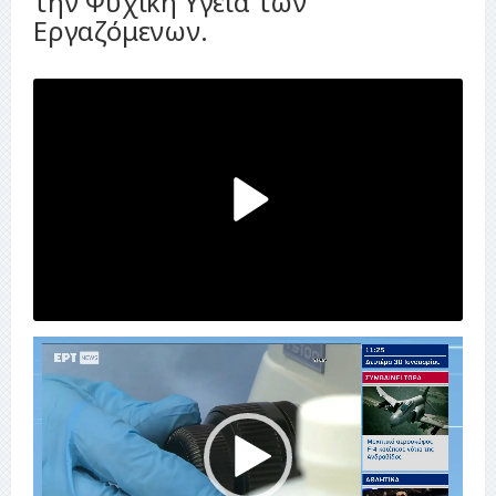
την Ψυχική Υγεία των
Εργαζόμενων.
Play
Video
Πρόγραμμα
Αναπαραγωγής
Βίντεο