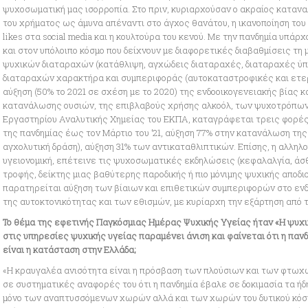
ψυχοσωματική μας ισορροπία. Στο πριν, κυριαρχούσαν ο ακραίος καταναλ
του χρήματος ως άμυνα απέναντι στο άγχος θανάτου, η ικανοποίηση του
likes στα social media και η κουλτούρα του κενού. Με την πανδημία υπά
και στον υπόλοιπο κόσμο που δείχνουν με διαφορετικές διαβαθμίσεις τ
ψυχικών διαταραχών (κατάθλιψη, αγχώδεις διαταραχές, διαταραχές ύπνο
διαταραχών χαρακτήρα και συμπεριφοράς (αυτοκαταστροφικές και ετε
αύξηση (50% το 2021 σε σχέση με το 2020) της ενδοοικογενειακής βίας κ
κατανάλωσης ουσιών, της επιβλαβούς χρήσης αλκοόλ, των ψυχοτρόπων
Εργαστηρίου Αναλυτικής Χημείας του ΕΚΠΑ, καταγράφεται τρεις φορές
της πανδημίας έως τον Μάρτιο του ’21, αύξηση 77% στην κατανάλωση τη
αγχολυτική δράση), αύξηση 31% των αντικαταθλιπτικών. Επίσης, η αλληλο
υγειονομική, επέτεινε τις ψυχοσωματικές εκδηλώσεις (κεφαλαλγία, άσθ
τροφής, δείκτης μιας βαθύτερης παροδικής ή πιο μόνιμης ψυχικής αποδι
παρατηρείται αύξηση των βίαιων και επιθετικών συμπεριφορών στο ενδ
της αυτοκτονικότητας και των εθισμών, με κυρίαρχη την εξάρτηση από τ
Το θέμα της εφετινής Παγκόσμιας Ημέρας Ψυχικής Υγείας ήταν «Η ψυχικ
στις υπηρεσίες ψυχικής υγείας παραμένει άνιση και φαίνεται ότι η πανδ
είναι η κατάσταση στην Ελλάδα;
«Η κραυγαλέα ανισότητα είναι η πρόσβαση των πλούσιων και των φτω
σε συστηματικές αναφορές του ότι η πανδημία έβαλε σε δοκιμασία τα ή
μόνο των αναπτυσσόμενων χωρών αλλά και των χωρών του δυτικού κόσμ