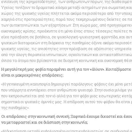
ενίσχυση της χρηματοδότησης, των ανθρώπινων πόρων, της διαθεσιμότ
Υγείας τονίζουν το δραματικό χάσμα μεταξύ αιτημάτων για σωματική και
χώρος της ψυχικής υγείας πλήττεται ακόμα περισσότερο από την υποχρ
χαμηλά στις προτεραιότητες, παρά τους τεκμηριωμένους δείκτες σε πα
των αυτοκτονιών και των εξαρτήσεων. Στη χώρα μας, από προηγούμενες
οικονομικής κρίσης, προέκυπτε ότι μόνο ένας στους τέσσερις πολίτες π
είχε πρόσβαση σε βοήθεια, σε ψυχολογική-ψυχιατρική φροντίδα, και αυ
ψυχικών διαταραχών στη διάρκεια της πανδημίας όξυνε ακόμα περισσότ
ψυχικής υγείας, τις ανισότητες στην πρόσβαση σε αξιόπιστες υπηρεσί
από την άλογη θεραπεία υπνωτικών, αγχολυτικών και αντικαταθλιπτικώ
άνισα τα άτομα που βρίσκονται σε δυσμενή κοινωνική και οικονομική θέσ
Η μεγαλύτερή μας φοβία παραμένει αυτή για τον «άλλον». Κοιταζόμαστε
είναι οι μακροχρόνιες επιδράσεις;
«Η γενικευμένη καχυποψία δημιουργεί παράλογους φόβους όχι μόνο μετάδ
που υπόρρητα ενυπάρχει στον ανθρώπινο ψυχισμό. Στην ουσία μιλάμε για
που εκπροσωπείται από τον ιό αλλά για τον φόβο μιας εσωτερικής κατ
σημαντικά οι ψυχικές άμυνές μας. Η επίδραση αυτού του φόβου θα είναι
της πανδημίας».
Οι επιδράσεις στην κοινωνική συνοχή; Ξαφνικά έχουμε διχαστεί και έχ
να μεταφραστεί και σε διάσπαση στην κοινωνία;
«Η διχοτόμηση μεταξύ εμβολιασμένων/αντιεμβολιαστών, σε συνδυασμό 