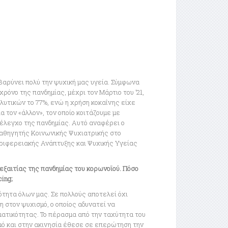
πιβαρύνει πολύ την ψυχική μας υγεία. Σύμφωνα
όνο της πανδημίας, μέχρι τον Μάρτιο του ’21,
λυτικών το 77%, ενώ η χρήση κοκαΐνης είχε
για τον «άλλον», τον οποίο κοιτάζουμε με
 έλεγχο της πανδημίας. Αυτό αναφέρει ο
καθηγητής Κοινωνικής Ψυχιατρικής στο
εριφερειακής Ανάπτυξης και Ψυχικής Υγείας
 εξαιτίας της πανδημίας του κορωνοϊού. Πόσο
cing;
κότητα όλων μας. Σε πολλούς αποτελεί όχι
η στον ψυχισμό, ο οποίος αδυνατεί να
ματικότητας. Το πέρασμα από την ταχύτητα του
μό και στην ακινησία έθεσε σε επερώτηση την