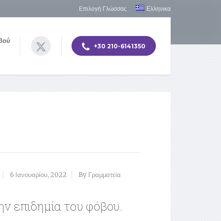
Επιλογή Γλώσσας
Ελληνικα
βού
+30 210-6141350
6 Ιανουαρίου, 2022
By Γραμματεία
ην επιδημία του φόβου.