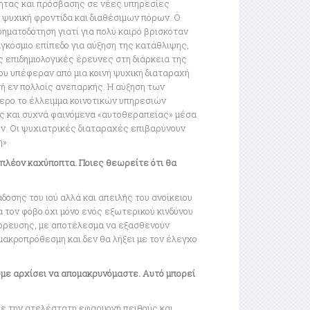
ητας και πρόσβασης σε νέες υπηρεσίες
 ψυχική φροντίδα και διαθέσιμων πόρων. Ο
ηματοδότηση γιατί για πολύ καιρό βρισκόταν
γκόσμιο επίπεδο για αύξηση της κατάθλιψης,
 επιδημιολογικές έρευνες στη διάρκεια της
ου υπέφεραν από μια κοινή ψυχική διαταραχή
τή εν πολλοίς ανεπαρκής. Η αύξηση των
ερο το έλλειμμα κοινοτικών υπηρεσιών
ες και συχνά φαινόμενα «αυτοθεραπείας» μέσα
ν. Οι ψυχιατρικές διαταραχές επιβαρύνουν
η».
 πλέον καχύποπτα. Ποιες θεωρείτε ότι θα
οσης του ιού αλλά και απειλής του ανοίκειου
 τον φόβο όχι μόνο ενός εξωτερικού κινδύνου
άρρευσης, με αποτέλεσμα να εξασθενούν
 μακροπρόθεσμη και δεν θα λήξει με τον έλεγχο
ουμε αρχίσει να απομακρυνόμαστε. Αυτό μπορεί
με την ατελέστατη εφαρμογή πειθούς και