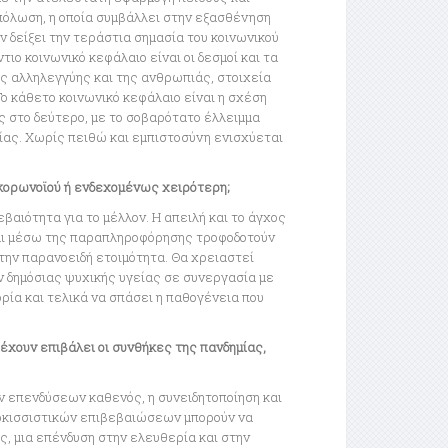
πόλωση, η οποία συμβάλλει στην εξασθένηση
 δείξει την τεράστια σημασία του κοινωνικού
ιο κοινωνικό κεφάλαιο είναι οι δεσμοί και τα
της αλληλεγγύης και της ανθρωπιάς, στοιχεία
Το κάθετο κοινωνικό κεφάλαιο είναι η σχέση
 στο δεύτερο, με το σοβαρότατο έλλειμμα
ίας. Χωρίς πειθώ και εμπιστοσύνη ενισχύεται
ου κορωνοϊού ή ενδεχομένως χειρότερη;
βαιότητα για το μέλλον. Η απειλή και το άγχος
αι μέσω της παραπληροφόρησης τροφοδοτούν
 την παρανοειδή ετοιμότητα. Θα χρειαστεί
 δημόσιας ψυχικής υγείας σε συνεργασία με
ορία και τελικά να σπάσει η παθογένεια που
έχουν επιβάλει οι συνθήκες της πανδημίας,
 επενδύσεων καθενός, η συνειδητοποίηση και
αρκισσιστικών επιβεβαιώσεων μπορούν να
, μια επένδυση στην ελευθερία και στην