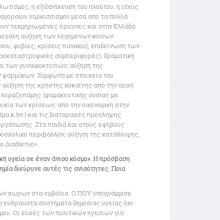
ωτισμός, η εξιδανίκευση του πλούτου, η ισχύς
 αγοραίου ναρκισσισμού μέσα από τα πολλά
ρχουν τεκμηριωμένες έρευνες και στην Ελλάδα
η μεγάλη αύξηση των λεγόμενων κοινών
υ, φοβίες, κρίσεις πανικού), επιδείνωση των
ροκαταστροφικές συμπεριφορές), δραματική
αι των γυναικοκτονιών, αύξηση της
 φαρμάκων. Σύμφωνα με στοιχεία του
 αύξηση της χρήστης κοκαΐνης από την αρχή
ς λοραζεπάμης (φαμακευτικής ουσίας με
υχία των κρίσεων, από την οικονομική στην
μα κ.λπ.) και τις διαταραχές πρόσληψης
οργάνωσης. Στα παιδιά και στους εφήβους
οσχολικό περιβάλλον, αύξηση της κατάθλιψης,
ο Διαδίκτυο».
ή υγεία σε έναν άνισο κόσμο». Η πρόσβαση
ημία διεύρυνε αυτές τις ανισότητες. Ποια
χών χωρών στα εμβόλια. Ο ΠΟΥ υπογράμμισε
δη εύθραυστα συστήματα δημόσιας υγείας όχι
ου. Οι ευχές των πολιτικών ηγεσιών για