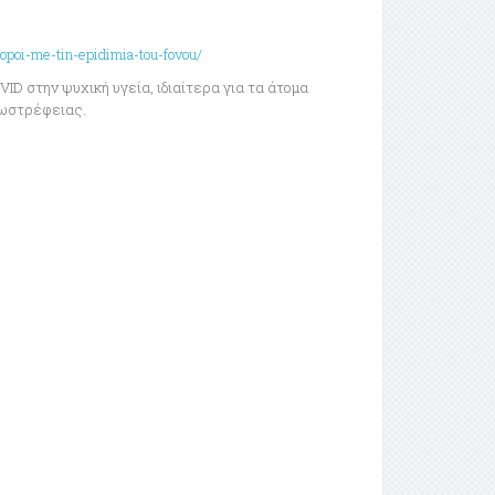
opoi-me-tin-epidimia-tou-fovou/
ID στην ψυχική υγεία, ιδιαίτερα για τα άτομα
εσωστρέφειας.