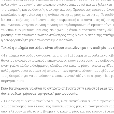
πολιτικών προαγωγής της ψυχικής υγείας, δημιουργεί μια ανεξέλεγκτη 
της ατομικής και συλλογικής ψυχικής άμυνας. Πρόσφατες έρευνες έχουν
κεφαλαίου στην ενίσχυση της ανθεκτικότητας μιας κοινότητας. Το οριζόντ
δίκτυα μεταξύ μας, ο εθελοντισμός, η συμμετοχή στα κοινά, στις αξίες 
που ενισχύουν την κοινωνική συνοχή και τη διαπροσωπική εμπιστοσύνη. 
των πολιτών με τους θεσμούς. Νομίζω πώς έχουμε αποτύχει παταγωδώς
βασικής εμπιστοσύνης των πολιτών προς τους διαχειριστές της πανδημ
η αδιαφοροποίητη μάζα των αντιεμβολιαστών».
Τελικά η επιδημία του φόβου είναι εξίσου επικίνδυνη με την επιδημία τ
«Η επιδημία του φόβου συνοδεύεται από τη βαθύτερη ανασφάλεια και αβε
θανάτου ενισχύουν ψυχικούς μηχανισμούς εσωτερίκευσης του φόβου κ
έναν φαύλο κύκλο ελλείμματος ελπίδας και καχυποψίας, η οποία αγγίζει
πολύς χρόνος και ουσιαστική ενίσχυση των οργανωμένων παρεμβάσεων
τους θεσμούς για να μειωθούν η ψυχοκοινωνική οδύνη, το στρες, η δυσφ
περιγράψαμε».
Ποιο θα μπορούσε να είναι το αντίδοτο απέναντι στην εσωστρέφεια που 
ώστε να διατηρήσουμε την ψυχική μας ισορροπία;
«Η ενίσχυση των κοινωνικών δεσμών, των ψυχικών και συναισθηματικών
ο αναστοχασμός του τέλους της παντοδυναμίας μας και των ψευδών ν
αποτελέσουν αντίδοτο στο βίωμα της καχυποψίας και της εσωστρέφειας