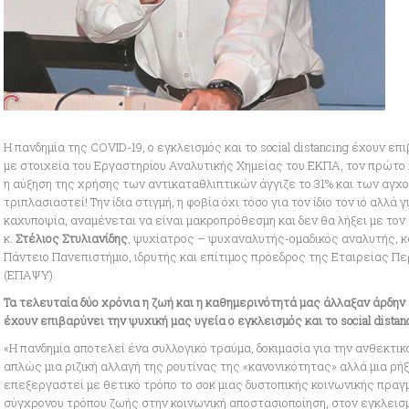
Η πανδημία της COVID-19, ο εγκλεισμός και το social distancing έχουν ε
με στοιχεία του Εργαστηρίου Αναλυτικής Χημείας του ΕΚΠΑ, τον πρώτο χρ
η αύξηση της χρήσης των αντικαταθλιπτικών άγγιζε το 31% και των αγχο
τριπλασιαστεί! Την ίδια στιγμή, η φοβία όχι τόσο για τον ίδιο τον ιό αλλά 
καχυποψία, αναμένεται να είναι μακροπρόθεσμη και δεν θα λήξει με τον
κ.
Στέλιος Στυλιανίδης
, ψυχίατρος – ψυχαναλυτής-ομαδικός αναλυτής, 
Πάντειο Πανεπιστήμιο, ιδρυτής και επίτιμος πρόεδρος της Εταιρείας Π
(ΕΠΑΨΥ).
Τα τελευταία δύο χρόνια η ζωή και η καθημερινότητά μας άλλαξαν άρδην
έχουν επιβαρύνει την ψυχική μας υγεία ο εγκλεισμός και το social distan
«Η πανδημία αποτελεί ένα συλλογικό τραύμα, δοκιμασία για την ανθεκτι
απλώς μια ριζική αλλαγή της ρουτίνας της «κανονικότητας» αλλά μια ρήξ
επεξεργαστεί με θετικό τρόπο το σοκ μιας δυστοπικής κοινωνικής πραγ
σύγχρονου τρόπου ζωής στην κοινωνική αποστασιοποίηση, στον εγκλεισ