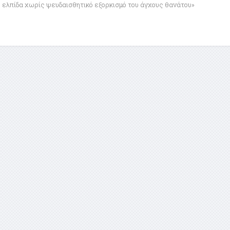
ελπίδα χωρίς ψευδαισθητικό εξορκισμό του άγχους θανάτου»