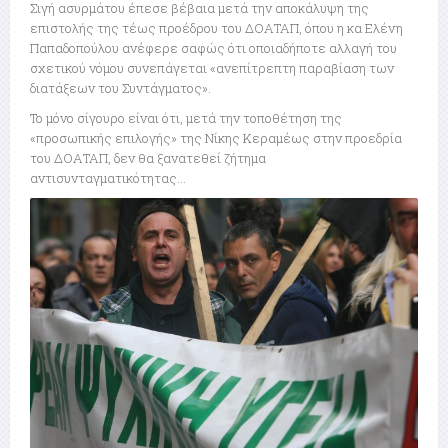
Σιγή ασυρμάτου έπεσε βέβαια μετά την αποκάλυψη της
επιστολής της τέως προέδρου του ΔΟΑΤΑΠ, όπου η κα Ελένη
Παπαδοπούλου ανέφερε σαφώς ότι οποιαδήποτε αλλαγή του
σχετικού νόμου συνεπάγεται «ανεπίτρεπτη παραβίαση των
διατάξεων του Συντάγματος».
Το μόνο σίγουρο είναι ότι, μετά την τοποθέτηση της
«προσωπικής επιλογής» της Νίκης Κεραμέως στην προεδρία
του ΔΟΑΤΑΠ, δεν θα ξανατεθεί ζήτημα
αντισυνταγματικότητας…