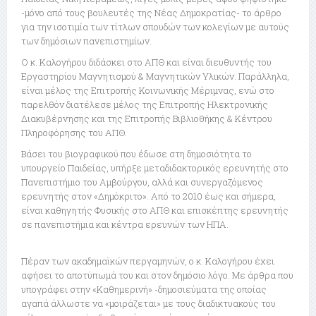
-μόνο από τους βουλευτές της Νέας Δημοκρατίας- το άρθρο
για την ισοτιμία των τίτλων σπουδών των κολεγίων με αυτούς
των δημόσιων πανεπιστημίων.
Ο κ. Καλογήρου διδάσκει στο ΑΠΘ και είναι διευθυντής του
Εργαστηρίου Μαγνητισμού & Μαγνητικών Υλικών. Παράλληλα,
είναι μέλος της Επιτροπής Κοινωνικής Μέριμνας, ενώ στο
παρελθόν διατέλεσε μέλος της Επιτροπής Ηλεκτρονικής
Διακυβέρνησης και της Επιτροπής Βιβλιοθήκης & Κέντρου
Πληροφόρησης του ΑΠΘ.
Βάσει του βιογραφικού που έδωσε στη δημοσιότητα το
υπουργείο Παιδείας, υπήρξε μεταδιδακτορικός ερευνητής στο
Πανεπιστήμιο του Αμβούργου, αλλά και συνεργαζόμενος
ερευνητής στον «Δημόκριτο». Από το 2010 έως και σήμερα,
είναι καθηγητής Φυσικής στο ΑΠΘ και επισκέπτης ερευνητής
σε πανεπιστήμια και κέντρα ερευνών των ΗΠΑ.
Πέραν των ακαδημαϊκών περγαμηνών, ο κ. Καλογήρου έχει
αφήσει το αποτύπωμά του και στον δημόσιο λόγο. Με άρθρα που
υπογράφει στην «Καθημερινή» -δημοσιεύματα της οποίας
αγαπά άλλωστε να «μοιράζεται» με τους διαδικτυακούς του