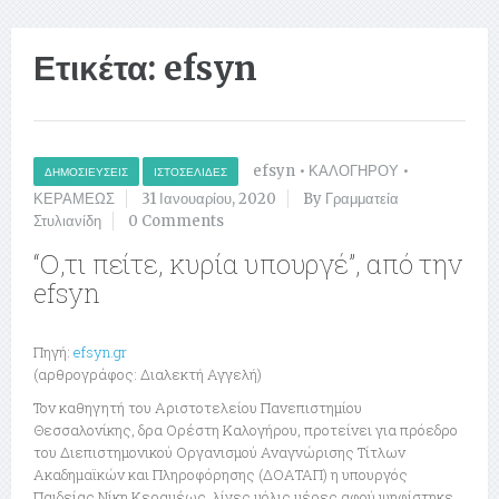
Ετικέτα:
efsyn
efsyn
•
ΚΑΛΟΓΗΡΟΥ
•
ΔΗΜΟΣΙΕΎΣΕΙΣ
ΙΣΤΟΣΕΛΊΔΕΣ
ΚΕΡΑΜΕΩΣ
31 Ιανουαρίου, 2020
By Γραμματεία
Στυλιανίδη
0 Comments
“Ο,τι πείτε, κυρία υπουργέ”, από την
efsyn
Πηγή:
efsyn.gr
(αρθρογράφος: Διαλεκτή Αγγελή)
Τον καθηγητή του Αριστοτελείου Πανεπιστημίου
Θεσσαλονίκης, δρα Ορέστη Καλογήρου, προτείνει για πρόεδρο
του Διεπιστημονικού Οργανισμού Αναγνώρισης Τίτλων
Ακαδημαϊκών και Πληροφόρησης (ΔΟΑΤΑΠ) η υπουργός
Παιδείας Νίκη Κεραμέως, λίγες μόλις μέρες αφού ψηφίστηκε