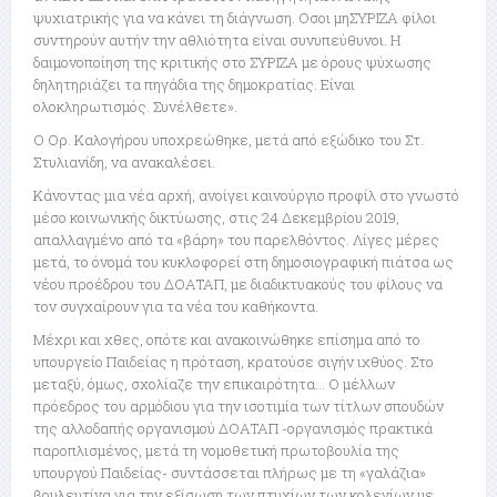
ψυχιατρικής για να κάνει τη διάγνωση. Οσοι μηΣΥΡΙΖΑ φίλοι
συντηρούν αυτήν την αθλιότητα είναι συνυπεύθυνοι. Η
δαιμονοποίηση της κριτικής στο ΣΥΡΙΖΑ με όρους ψύχωσης
δηλητηριάζει τα πηγάδια της δημοκρατίας. Είναι
ολοκληρωτισμός. Συνέλθετε».
Ο Ορ. Καλογήρου υποχρεώθηκε, μετά από εξώδικο του Στ.
Στυλιανίδη, να ανακαλέσει.
Κάνοντας μια νέα αρχή, ανοίγει καινούργιο προφίλ στο γνωστό
μέσο κοινωνικής δικτύωσης, στις 24 Δεκεμβρίου 2019,
απαλλαγμένο από τα «βάρη» του παρελθόντος. Λίγες μέρες
μετά, το όνομά του κυκλοφορεί στη δημοσιογραφική πιάτσα ως
νέου προέδρου του ΔΟΑΤΑΠ, με διαδικτυακούς του φίλους να
τον συγχαίρουν για τα νέα του καθήκοντα.
Μέχρι και χθες, οπότε και ανακοινώθηκε επίσημα από το
υπουργείο Παιδείας η πρόταση, κρατούσε σιγήν ιχθύος. Στο
μεταξύ, όμως, σχολίαζε την επικαιρότητα… Ο μέλλων
πρόεδρος του αρμόδιου για την ισοτιμία των τίτλων σπουδών
της αλλοδαπής οργανισμού ΔΟΑΤΑΠ -οργανισμός πρακτικά
παροπλισμένος, μετά τη νομοθετική πρωτοβουλία της
υπουργού Παιδείας- συντάσσεται πλήρως με τη «γαλάζια»
βουλευτίνα για την εξίσωση των πτυχίων των κολεγίων με