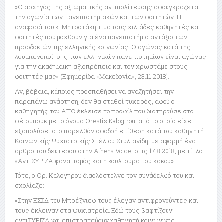
»Ο αρχηγός της αξιωματικής αντιπολίτευσης αφουγκράζεται
την αγωνία των πανεπιστημιακών και των φοιτητών. Η
αναφορά του κ. Μητσοτάκη τιμά τους χιλιάδες καθηγητές και
φοιτητές που μοχθούν για ένα πανεπιστήμιο αντάξιο των
προσδοκιών της ελληνικής κοινωνίας. Ο αγώνας κατά της
λουμπενοποίησης των ελληνικών πανεπιστημίων είναι αγώνας
για την ακαδημαϊκή αξιοπρέπεια και τον χρωστάμε στους
φοιτητές μας» (Εφημερίδα «Μακεδονία», 23.11.2018).
Αν, βέβαια, κάποιος προσπαθήσει να αναζητήσει την
παραπάνω ανάρτηση, δεν θα σταθεί τυχερός, αφού ο
καθηγητής του ΑΠΘ έκλεισε το προφίλ που διατηρούσε στο
φέισμπουκ με το όνομα Orestis Kalogirou, από το οποίο είχε
εξαπολύσει στο παρελθόν σφοδρή επίθεση κατά του καθηγητή
Κοινωνικής Ψυχιατρικής Στέλιου Στυλιανίδη, με αφορμή ένα
άρθρο του δεύτερου στην Athens Voice, στις 17.8.2018, με τίτλο:
«ΑντιΣΥΡΙΖΑ φανατισμός και η κουλτούρα του κακού».
Τότε, ο Ορ. Καλογήρου διαολόστελνε τον συνάδελφό του και
σχολίαζε:
«Στην ΕΣΣΔ του Μπρέζνιεφ τους έλεγαν αντιφρονούντες και
τους έκλειναν στα ψυχιατρεία. Εδώ τους βαφτίζουν
αντιΣΥΡΙΖΑ και επιστρατεύουν καθηγητή κοινωνικής