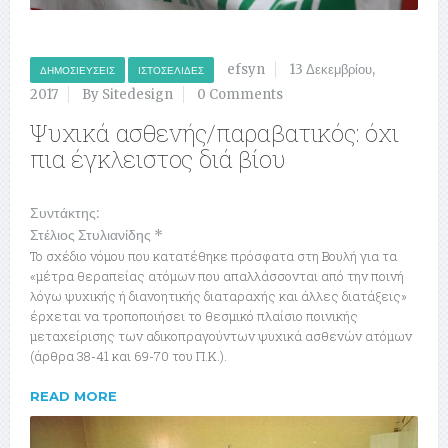
efsyn
13 Δεκεμβρίου,
ΔΗΜΟΣΙΕΎΣΕΙΣ
ΙΣΤΟΣΕΛΊΔΕΣ
2017
By Sitedesign
0 Comments
Ψυχικά ασθενής/παραβατικός: όχι
πια έγκλειστος διά βίου
Συντάκτης:
Στέλιος Στυλιανίδης *
Το σχέδιο νόμου που κατατέθηκε πρόσφατα στη Βουλή για τα
«μέτρα θεραπείας ατόμων που απαλλάσσονται από την ποινή
λόγω ψυχικής ή διανοητικής διαταραχής και άλλες διατάξεις»
έρχεται να τροποποιήσει το θεσμικό πλαίσιο ποινικής
μεταχείρισης των αδικοπραγούντων ψυχικά ασθενών ατόμων
(άρθρα 38-41 και 69-70 του Π.Κ.).
READ MORE