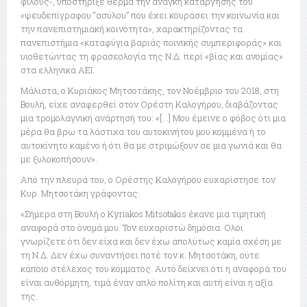
φίλους-, υποστήριξε θερμά την ανάγκη κατάργησης του
«ψευδεπίγραφου “ασύλου” που έχει κουράσει την κοινωνία και
την πανεπιστημιακή κοινότητα», χαρακτηρίζοντας τα
πανεπιστήμια «καταφύγια βαριάς ποινικής συμπεριφοράς» και
υιοθετώντας τη φρασεολογία της Ν.Δ. περί «βίας και ανομίας»
στα ελληνικά ΑΕΙ.
Μάλιστα, ο Κυριάκος Μητσοτάκης, τον Νοέμβριο του 2018, στη
Βουλή, είχε αναφερθεί στον Ορέστη Καλογήρου, διαβάζοντας
μια τρομολαγνική ανάρτησή του: «[…] Μου έμεινε ο φόβος ότι μια
μέρα θα βρω τα λάστιχα του αυτοκινήτου μου κομμένα ή το
αυτοκίνητο καμένο ή ότι θα με στριμώξουν σε μια γωνιά και θα
με ξυλοκοπήσουν».
Από την πλευρά του, ο Ορέστης Καλογήρου ευχαρίστησε τον
Κυρ. Μητσοτάκη γράφοντας:
«Σήμερα στη Βουλή ο Kyriakos Mitsotakis έκανε μια τιμητική
αναφορά στο όνομά μου. Τον ευχαριστώ δημόσια. Ολοι
γνωρίζετε ότι δεν είχα και δεν έχω απολύτως καμία σχέση με
τη Ν.Δ. Δεν έχω συναντήσει ποτέ τον κ. Μητσοτάκη, ούτε
κάποιο στέλεχος του κόμματος. Αυτό δείχνει ότι η αναφορά του
είναι αυθόρμητη, τιμά έναν απλό πολίτη και αυτή είναι η αξία
της.