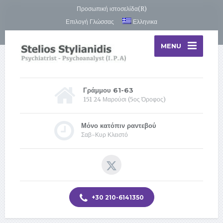
Προσωπική ιστοσελίδα(R)
Επιλογή Γλώσσας
Ελληνικα
MENU
Γράμμου 61-63
151 24 Μαρούσι (5ος Όροφος)
Μόνο κατόπιν ραντεβού
Σαβ-Κυρ Κλειστό
+30 210-6141350