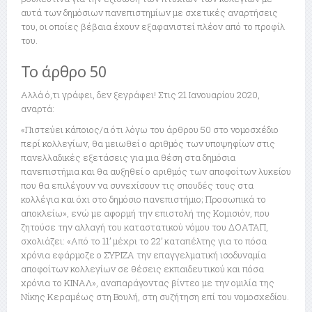
αυτά των δημόσιων πανεπιστημίων με σχετικές αναρτήσεις
του, οι οποίες βέβαια έχουν εξαφανιστεί πλέον από το προφίλ
του.
Το άρθρο 50
Αλλά ό,τι γράφει, δεν ξεγράφει! Στις 21 Ιανουαρίου 2020,
αναρτά:
«Πιστεύει κάποιος/α ότι λόγω του άρθρου 50 στο νομοσχέδιο
περί κολλεγίων, θα μειωθεί ο αριθμός των υποψηφίων στις
πανελλαδικές εξετάσεις για μια θέση στα δημόσια
πανεπιστήμια και θα αυξηθεί ο αριθμός των αποφοίτων λυκείου
που θα επιλέγουν να συνεχίσουν τις σπουδές τους στα
κολλέγια και όχι στο δημόσιο πανεπιστήμιο; Προσωπικά το
αποκλείω», ενώ με αφορμή την επιστολή της Κομισιόν, που
ζητούσε την αλλαγή του καταστατικού νόμου του ΔΟΑΤΑΠ,
σχολιάζει: «Από το 11’ μέχρι το 22’ καταπέλτης για το πόσα
χρόνια εφάρμοζε ο ΣΥΡΙΖΑ την επαγγελματική ισοδυναμία
αποφοίτων κολλεγίων σε θέσεις εκπαιδευτικού και πόσα
χρόνια το ΚΙΝΑΛ», αναπαράγοντας βίντεο με την ομιλία της
Νίκης Κεραμέως στη Βουλή, στη συζήτηση επί του νομοσχεδίου.