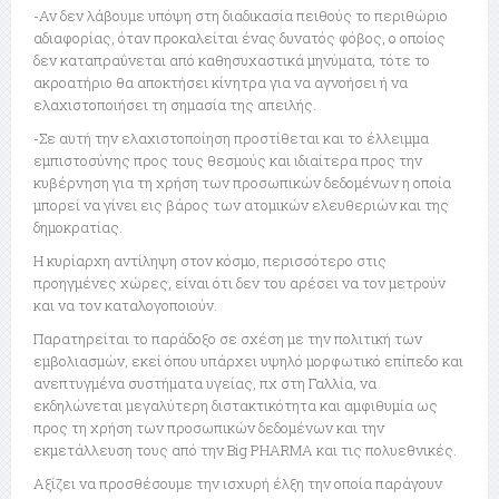
-Αν δεν λάβουμε υπόψη στη διαδικασία πειθούς το περιθώριο
αδιαφορίας, όταν προκαλείται ένας δυνατός φόβος, ο οποίος
δεν καταπραΰνεται από καθησυχαστικά μηνύματα, τότε το
ακροατήριο θα αποκτήσει κίνητρα για να αγνοήσει ή να
ελαχιστοποιήσει τη σημασία της απειλής.
-Σε αυτή την ελαχιστοποίηση προστίθεται και το έλλειμμα
εμπιστοσύνης προς τους θεσμούς και ιδιαίτερα προς την
κυβέρνηση για τη χρήση των προσωπικών δεδομένων η οποία
μπορεί να γίνει εις βάρος των ατομικών ελευθεριών και της
δημοκρατίας.
Η κυρίαρχη αντίληψη στον κόσμο, περισσότερο στις
προηγμένες χώρες, είναι ότι δεν του αρέσει να τον μετρούν
και να τον καταλογοποιούν.
Παρατηρείται το παράδοξο σε σχέση με την πολιτική των
εμβολιασμών, εκεί όπου υπάρχει υψηλό μορφωτικό επίπεδο και
ανεπτυγμένα συστήματα υγείας, πχ στη Γαλλία, να
εκδηλώνεται μεγαλύτερη διστακτικότητα και αμφιθυμία ως
προς τη χρήση των προσωπικών δεδομένων και την
εκμετάλλευση τους από την Big PHARMA και τις πολυεθνικές.
Αξίζει να προσθέσουμε την ισχυρή έλξη την οποία παράγουν