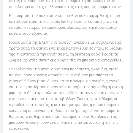
θύτες ενοχοποιούνταν τα ίδια τα θύματα ή απειλούνταν με
αποκλεισμό από τις συλλογικότητες στις οποίες συμμετείχαν.
Η υποκρισία της πολιτείας και η δήθεν πολιτική ορθότητα που
καταδυναστεύει τον δημόσιο διάλογο έχουν χαρακτηριστικά
ακραίου κυνισμού, εκμαυλισμού, αδιαφορίας και προστασίας
κάθε είδους εξουσίας.
Η δολοφονία της Ελένης Τοπαλούδη ανέδειξε με συγκλονιστικό
τρόπο αυτά τα φαινόμενα: Είχε καταγγείλει τον πρώτο βιασμό
της, η αστυνομία την αγνόησε και τη δεύτερη φορά έχασε τη
ζωή σε φρικτές συνθήκες χωρίς πια να μπορεί να καταγγείλει.
Πολλοί αναρωτιούνται, ορισμένοι καλόπιστα, άλλοι όχι, γιατί
παίρνει τόσο χρόνο η αποκάλυψη. Μετά από μια απόπειρα
βιασμού ή έναν βιασμό, αρχικά το πάγωμα, ο πανικός, η ενοχή
για την μη αντίδραση συναντούν το φόβο, την ασυνείδητη ενοχή
μήπως το θύμα προκάλεσε το συμβάν και την ντροπή απέναντι
στο άμεσο και ευρύτερο περιβάλλον. Συχνά, η κατάθλιψη, οι
αγχώδεις διαταραχές, η κατάχρηση ουσιών, η εσωστρέφεια, η
κοινωνική απομόνωση, το βίωμα του “ρυπαρού” για το σώμα του
θύματος, ο καθοριστικός επηρεασμός της σεξουαλικότητας
μπορούν να οδηγήσουν ακόμη και στην αυτοκτονικότητα ή την
αυτοκτονία.