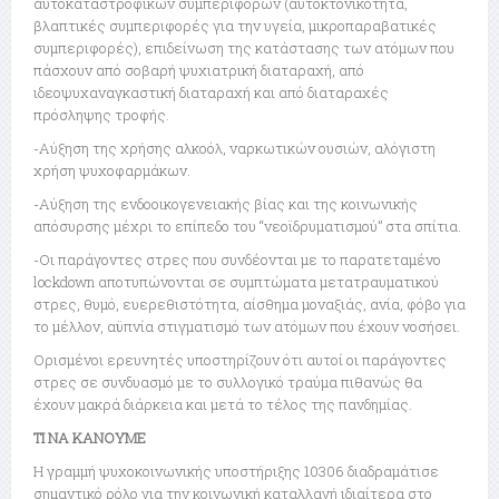
αυτοκαταστροφικών συμπεριφορών (αυτοκτονικότητα,
βλαπτικές συμπεριφορές για την υγεία, μικροπαραβατικές
συμπεριφορές), επιδείνωση της κατάστασης των ατόμων που
πάσχουν από σοβαρή ψυχιατρική διαταραχή, από
ιδεοψυχαναγκαστική διαταραχή και από διαταραχές
πρόσληψης τροφής.
-Αύξηση της χρήσης αλκοόλ, ναρκωτικών ουσιών, αλόγιστη
χρήση ψυχοφαρμάκων.
-Αύξηση της ενδοοικογενειακής βίας και της κοινωνικής
απόσυρσης μέχρι το επίπεδο του “νεοϊδρυματισμού” στα σπίτια.
-Οι παράγοντες στρες που συνδέονται με το παρατεταμένο
lockdown αποτυπώνονται σε συμπτώματα μετατραυματικού
στρες, θυμό, ευερεθιστότητα, αίσθημα μοναξιάς, ανία, φόβο για
το μέλλον, αϋπνία στιγματισμό των ατόμων που έχουν νοσήσει.
Ορισμένοι ερευνητές υποστηρίζουν ότι αυτοί οι παράγοντες
στρες σε συνδυασμό με το συλλογικό τραύμα πιθανώς θα
έχουν μακρά διάρκεια και μετά το τέλος της πανδημίας.
ΤΙ ΝΑ ΚΑΝΟΥΜΕ
Η γραμμή ψυχοκοινωνικής υποστήριξης 10306 διαδραμάτισε
σημαντικό ρόλο για την κοινωνική καταλλαγή ιδιαίτερα στο