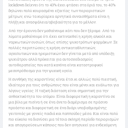
lockdown δείχνει ότι το 43% έχει φτάσει στα όριά του, το 40%
δηλώνει πολύ κουρασμένο εξαιτίας των περιοριστικών
μέτρων, ενώ τα κυρίαρχα αρνητικά συναισθήματα είναι η
πλήξη και ανασφάλεια/αβεβαιότητα για το μέλλον.
Από την έρευνα δεν μαθαίνουμε κάτι που δεν ξέραμε. Από τα
λύματα μαθαίνουμε ότι έχει εκτιναχθεί η χρήση αλκοόλ και
ναρκωτικών ουσιών, όπως επίσης ψυχοτρόπων φαρμάκων. Σε
πολλές περιπτώσεις η χρήση αντικαταθλιπτικών,
αγχολυτικών και ηρεμιστικών δεν γίνεται μετά από υπόδειξη
ψυχιάτρου αλλά πρόκειται για αυτοσχεδιασμούς
αυτοθεραπείας που κατά κανόνα είναι καταστροφικοί
μεσοπρόθεσμα για την ψυχική υγεία.
Η συνθήκη της καραντίνας είναι έτσι κι αλλιώς πολύ πιεστική,
ιδιαίτερα για τους ανθρώπους που είναι μόνοι και ευάλωτοι για
λόγους υγείας. Η ταξική διάσταση είναι σημαντική για την
ανθεκτικότητα του ατόμου. Είναι διαφορετική η καραντίνα σε
μια βίλα με πισίνα ή σε ένα άνετο διαμέρισμα σε πράσινο
προάστιο και διαφορετική σε ένα δυάρι υποβαθμισμένης
γειτονιάς με γονείς παιδιά και παππούδες μέσα. Και είναι πολύ
πιο εύκολο να διανύσει μια τέτοια σκληρή περίοδο περιορισμών
και απαγορεύσεων κάποιος που δεν ανησυχεί για ενδεχόμενη