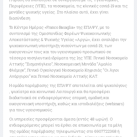
Περιφέρειες (ΥΠΕ), τα νοσοκομεία, τις κλινικές covid-19 και τις
μονάδες ψυχικής υγείας. Στο πλαίσιο αυτό, έχει γίνει
διασύνδεση
Το Κέντρο Ημέρας «Franco Basaglia» της ΕΠΑΨΥ, με το
συντονισμό της Ομοσπονδίας Φορέων Ψυχοκοινωνικής
Αποκατάστασης & Ψυχικής Υγείας «Αργώ», έχει αναλάβει την
ψυχοκοινωνική υποστήριξη νοσούντων με covid-19, των
οικογενειών τους και του υγειονομικού προσωπικού σε
τέσσερα νοσηλευτικά ιδρύματα της 1ης ΥΠΕ: Γενικό Νοσοκομείο
Αττικής “Σισμανόγλειο”, Νοσοκομειακή Μονάδα “Αμαλία
Φλέμιγκ”, Γενικό Ογκολογικό Νοσοκομείο Κηφισιάς “Οι Άγιοι
Ανάργυροι” και Γενικό Νοσοκομείο Αττικής ΚΑΤ.
Η ομάδα παρέμβασης της ΕΠΑΨΥ αποτελείται από ψυχολόγους
, ψυχίατρο και κοινωνικό Λειτουργό και θα προσφέρει
διαδικτυακά σε ενδιαφερόμενους ατομική, ομαδική και
οικογενειακή υποστήριξη, καθώς και ιστοδιαλέξεις (webinars)
για τους υγειονομικούς.
Οι υπηρεσίες προσφέρονται άμεσα (εντός 48 ωρών). Ο
ενδιαφερόμενος μπορεί να έρθει σε επικοινωνία με τα μέλη
της ομάδας παρέμβασης τηλεφωνώντας στο 6907722368 ή