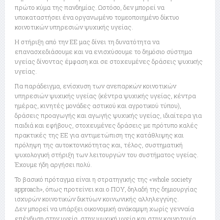
πρώτο κύμα της πανδημίας. Ωστόσο, δεν μπορεί να
υποκαταστήσει ένα οργανωμένο τομεοποιημένο δίκτυο
κοινοτικών υπηρεσιών ψυχικής υγείας.
Η στήριξη από την ΕΕ μας δίνει τη δυνατότητα να
επανασχεδιάσουμε και να ενισχύσουμε το δημόσιο σύστημα
υγείας δίνοντας έμφαση και σε στοχευμένες δράσεις ψυχικής
υγείας.
Για παράδειγμα, ενίσχυση των ανεπαρκών κοινοτικών
υπηρεσιών ψυχικής υγείας (κέντρα ψυχικής υγείας, κέντρα
ημέρας, κινητές μονάδες αστικού και αγροτικού τύπου),
δράσεις προαγωγής και αγωγής ψυχικής υγείας, ιδιαίτερα για
παιδιά και εφήβους, στοχευμένες δράσεις με πρότυπο καλές
πρακτικές της ΕΕ για αντιμετώπιση της κατάθλιψης και
πρόληψη της αυτοκτονικότητας και, τέλος, συστηματική
ψυχολογική στήριξη των λειτουργών του συστήματος υγείας.
Έχουμε ήδη αργήσει πολύ.
Το βασικό πρόταγμα είναι η στρατηγικής της «whole society
approach», όπως προτείνει και ο ΠΟΥ, δηλαδή της δημιουργίας
ισχυρών κοινοτικών δικτύων κοινωνικής αλληλεγγύης.
Δεν μπορεί να υπάρξει οικονομική ανάκαμψη χωρίς γενναία
επένδυση στην υγεία, στην ψυχική υγεία και στην καινοτομία.