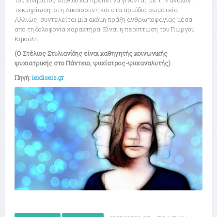
του κινήματος #metoo και πρέπει να γίνονται, με την ανάλογη
τεκμηρίωση, στη Δικαιοσύνη και στα αρμόδια σωματεία.
Αλλιώς, συντελείται μία ακόμη πράξη ανθρωποφαγίας μέσα
από τη δολοφονία χαρακτήρα. Είναι η περίπτωση του Γιώργου
Κιμούλη.
(Ο Στέλιος Στυλιανίδης είναι καθηγητής κοινωνικής
ψυχιατρικής στο Πάντειο, ψυχίατρος-ψυχαναλυτής)
Πηγή:
ieidiseis.gr