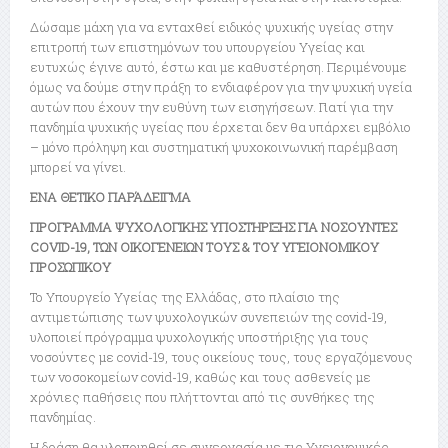
Δώσαμε μάχη για να ενταχθεί ειδικός ψυχικής υγείας στην
επιτροπή των επιστημόνων του υπουργείου Υγείας και
ευτυχώς έγινε αυτό, έστω και με καθυστέρηση. Περιμένουμε
όμως να δούμε στην πράξη το ενδιαφέρον για την ψυχική υγεία
αυτών που έχουν την ευθύνη των εισηγήσεων. Γιατί για την
πανδημία ψυχικής υγείας που έρχεται δεν θα υπάρχει εμβόλιο
– μόνο πρόληψη και συστηματική ψυχοκοινωνική παρέμβαση
μπορεί να γίνει.
ΕΝΑ ΘΕΤΙΚΟ ΠΑΡΆΔΕΙΓΜΑ
ΠΡΟΓΡΑΜΜΑ ΨΥΧΟΛΟΓΙΚΗΣ ΥΠΟΣΤΗΡΙΞΗΣ ΓΙΑ ΝΟΣΟΥΝΤΕΣ
COVID-19, ΤΩΝ ΟΙΚΟΓΕΝΕΙΩΝ ΤΟΥΣ & ΤΟΥ ΥΓΕΙΟΝΟΜΙΚΟΥ
ΠΡΟΣΩΠΙΚΟΥ
Το Υπουργείο Υγείας της Ελλάδας, στο πλαίσιο της
αντιμετώπισης των ψυχολογικών συνεπειών της covid-19,
υλοποιεί πρόγραμμα ψυχολογικής υποστήριξης για τους
νοσούντες με covid-19, τους οικείους τους, τους εργαζόμενους
των νοσοκομείων covid-19, καθώς και τους ασθενείς με
χρόνιες παθήσεις που πλήττονται από τις συνθήκες της
πανδημίας.
Η δράση θα υλοποιηθεί σε συνεργασία με τις Υγειονομικές