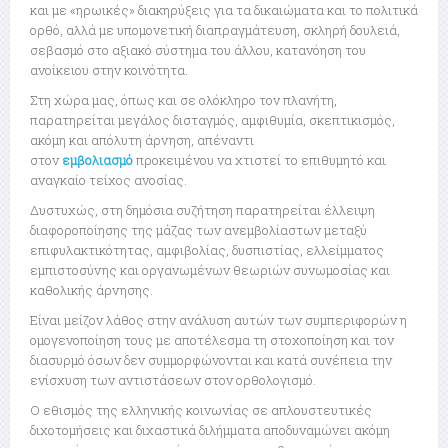
και με «ηρωικές» διακηρύξεις για τα δικαιώματα και το πολιτικά
ορθό, αλλά με υπομονετική διαπραγμάτευση, σκληρή δουλειά,
σεβασμό στο αξιακό σύστημα του άλλου, κατανόηση του
ανοίκειου στην κοινότητα.
Στη χώρα μας, όπως και σε ολόκληρο τον πλανήτη,
παρατηρείται μεγάλος δισταγμός, αμφιθυμία, σκεπτικισμός,
ακόμη και απόλυτη άρνηση, απέναντι
στον
εμβολιασμό
προκειμένου να χτιστεί το επιθυμητό και
αναγκαίο τείχος ανοσίας.
Δυστυχώς, στη δημόσια συζήτηση παρατηρείται έλλειψη
διαφοροποίησης της μάζας των ανεμβολίαστων μεταξύ
επιφυλακτικότητας, αμφιβολίας, δυσπιστίας, ελλείμματος
εμπιστοσύνης και οργανωμένων θεωριών συνωμοσίας και
καθολικής άρνησης.
Είναι μείζον λάθος στην ανάλυση αυτών των συμπεριφορών η
ομογενοποίηση τους με αποτέλεσμα τη στοχοποίηση και τον
διασυρμό όσων δεν συμμορφώνονται και κατά συνέπεια την
ενίσχυση των αντιστάσεων στον ορθολογισμό.
Ο εθισμός της ελληνικής κοινωνίας σε απλουστευτικές
διχοτομήσεις και διχαστικά διλήμματα αποδυναμώνει ακόμη