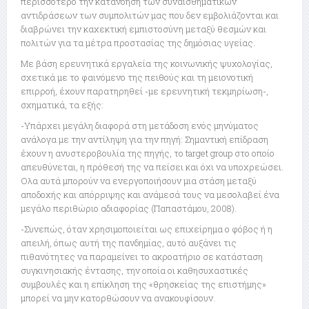
περισσότερο την κατανόηση των συναισθηματικών
αντιδράσεων των συμπολιτών μας που δεν εμβολιάζονται και
διαβρώνει την καχεκτική εμπιστοσύνη μεταξύ θεσμών και
πολιτών για τα μέτρα προστασίας της δημόσιας υγείας.
Με βάση ερευνητικά εργαλεία της κοινωνικής ψυχολογίας,
σχετικά με το φαινόμενο της πειθούς και τη μειονοτική
επιρροή, έχουν παρατηρηθεί -με ερευνητική τεκμηρίωση-,
σχηματικά, τα εξής:
-Υπάρχει μεγάλη διαφορά στη μετάδοση ενός μηνύματος
ανάλογα με την αντίληψη για την πηγή: Σημαντική επίδραση
έχουν η ανυστεροβουλία της πηγής, το target group στο οποίο
απευθύνεται, η πρόθεσή της να πείσει και όχι να υποχρεώσει.
Ολα αυτά μπορούν να ενεργοποιήσουν μια στάση μεταξύ
αποδοχής και απόρριψης και ανάμεσά τους να μεσολαβεί ένα
μεγάλο περιθώριο αδιαφορίας (Παπαστάμου, 2008).
-Συνεπώς, όταν χρησιμοποιείται ως επιχείρημα ο φόβος ή η
απειλή, όπως αυτή της πανδημίας, αυτό αυξάνει τις
πιθανότητες να παραμείνει το ακροατήριο σε κατάσταση
συγκινησιακής έντασης, την οποία οι καθησυχαστικές
συμβουλές και η επίκληση της «θρησκείας της επιστήμης»
μπορεί να μην κατορθώσουν να ανακουφίσουν.