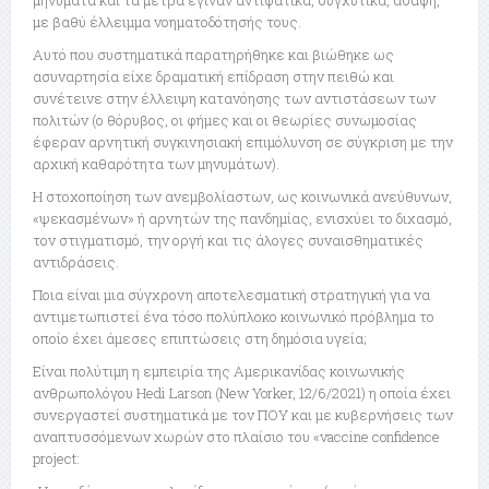
μηνύματα και τα μέτρα έγιναν αντιφατικά, συγχυτικά, ασαφή,
με βαθύ έλλειμμα νοηματοδότησής τους.
Αυτό που συστηματικά παρατηρήθηκε και βιώθηκε ως
ασυναρτησία είχε δραματική επίδραση στην πειθώ και
συνέτεινε στην έλλειψη κατανόησης των αντιστάσεων των
πολιτών (ο θόρυβος, οι φήμες και οι θεωρίες συνωμοσίας
έφεραν αρνητική συγκινησιακή επιμόλυνση σε σύγκριση με την
αρχική καθαρότητα των μηνυμάτων).
Η στοχοποίηση των ανεμβολίαστων, ως κοινωνικά ανεύθυνων,
«ψεκασμένων» ή αρνητών της πανδημίας, ενισχύει το διχασμό,
τον στιγματισμό, την οργή και τις άλογες συναισθηματικές
αντιδράσεις.
Ποια είναι μια σύγχρονη αποτελεσματική στρατηγική για να
αντιμετωπιστεί ένα τόσο πολύπλοκο κοινωνικό πρόβλημα το
οποίο έχει άμεσες επιπτώσεις στη δημόσια υγεία;
Είναι πολύτιμη η εμπειρία της Αμερικανίδας κοινωνικής
ανθρωπολόγου Hedi Larson (New Yorker, 12/6/2021) η οποία έχει
συνεργαστεί συστηματικά με τον ΠΟΥ και με κυβερνήσεις των
αναπτυσσόμενων χωρών στο πλαίσιο του «vaccine confidence
project: