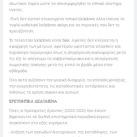
ιδιωτικού τομέα ώστε να αποσυμφορηθεί το εθνικό σύστημα
υγείας;
-Γιατί δεν έγιναν στοχευμένα τοπικά lockdown αλλά ίσχυσε το
τυφλό καθολικό lockdown ακόμη και σε περιοχές που δεν το
χρειάζονταν;
Το τελευταίο lockdown είναι fake. Αφενός δεν ελέγχεται η
εφαρμογή των μέτρων, αφετέρου υφίστανται επαχθείς και
παράλογοι περιορισμοί όπως η απαγόρευση κυκλοφορίας μετά
τις έξι το απόγευμα τα σαββατοκύριακα και η απαγόρευση
σωματικής άσκησης μετά τις εννιά το βράδυ μέσα στην
εβδομάδα.
Όλα αυτά αυξάνουν την ψυχική δυσφορία, τα επίπεδα μοναξιάς,
την ευερεθιστότητα, τις καταθλιπτικές αντιδράσεις και
πιθανώς τη χρήση αλκοόλ και ουσιών.
ΕΡΕΥΝΗΤΙΚΑ ΔΕΔΟΜΕΝΑ
Όλες οι πρόσφατες έρευνες (2020-2021) που έχουν
δημοσιευτεί σε διεθνή επιστημονικά περιοδικά κύρους
συγκλίνουν στα εξής ευρήματα:
-Αύξηση των αγχωδών διαταραχών, της κατάθλιψης, των