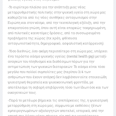
-Το ευρύτερο πλαίσιο για την ανάπτυξη μιας νέας
μεταρρυθμιστικής πολιτικής στην ψυχική υγεία στη χώρα μας
καθορίζεται από τις νέες συνθήκες ανταγωνισμού στην
Ευρώπη και στον κόσμο, από την τεχνολογική εξέλιξη, από την
επικρατούσα γνώση, όπου αυτή είναι επαρκώς τεκμηριωμένη,
από πιλοτικές καινοτόμες δράσεις, από τα συσσωρευμένα
προβλήματα της χώρας (πχ χρέη, φθίνουσα
ανταγωνιστικότητα, δημογραφικό, ασφαλιστική κατάρρευση).
-Τόσο διεθνώς, όσο ακόμη περισσότερο στη χώρα μας, υπάρχει
ένα τεράστιο χάσμα ψυχικής υγείας (mental health gap) μεταξύ
αναγκών του πληθυσμού και διαθέσιμων πόρων για την
αντιμετώπιση των ψυχικών διαταραχών. Το χάσμα είναι τόσο
μεγάλο που πολλοί συμπολίτες μας (περίπου 3/4 των
ανθρώπων που έχουν ανάγκη) δεν λαμβάνουν ούτε στοιχειώδη
ψυχιατρική θεραπεία και ψυχοκοινωνική φροντίδα, με
αποτέλεσμα τη σοβαρή επιβάρυνση τόσο των ίδιων όσο και των
οικογενειών τους.
-Παρά το μετέωρο βήμα και τις ανεπάρκειες της, η ψυχιατρική
μεταρρύθμιση στη χώρα μας, σύμφωνα με εκθέσεις ξένων
εμπειρογνωμόνων-αξιολογητών αποτελεί, ιστορικά, από την
εποχή της Λέρου μέχρι σήμερα, μία από τις μεγαλύτερες