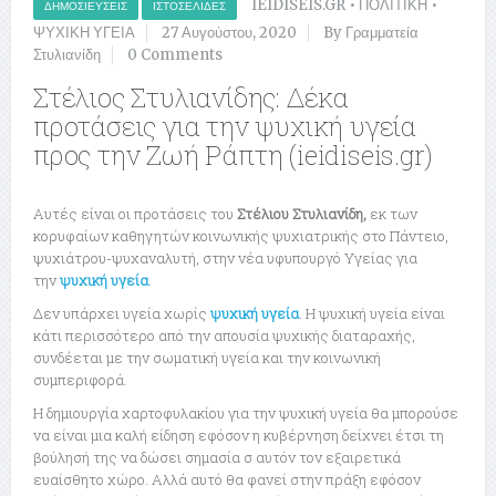
IEIDISEIS.GR
•
ΠΟΛΙΤΙΚΗ
•
ΔΗΜΟΣΙΕΎΣΕΙΣ
ΙΣΤΟΣΕΛΊΔΕΣ
ΨΥΧΙΚΗ ΥΓΕΙΑ
27 Αυγούστου, 2020
By Γραμματεία
Στυλιανίδη
0 Comments
Στέλιος Στυλιανίδης: Δέκα
προτάσεις για την ψυχική υγεία
προς την Ζωή Ράπτη (ieidiseis.gr)
Αυτές είναι οι προτάσεις του
Στέλιου Στυλιανίδη,
εκ των
κορυφαίων καθηγητών κοινωνικής ψυχιατρικής στο Πάντειο,
ψυχιάτρου-ψυχαναλυτή, στην νέα υφυπουργό Υγείας για
την
ψυχική υγεία
.
Δεν υπάρχει υγεία χωρίς
ψυχική υγεία
. Η ψυχική υγεία είναι
κάτι περισσότερο από την απουσία ψυχικής διαταραχής,
συνδέεται με την σωματική υγεία και την κοινωνική
συμπεριφορά.
Η δημιουργία χαρτοφυλακίου για την ψυχική υγεία θα μπορούσε
να είναι μια καλή είδηση εφόσον η κυβέρνηση δείχνει έτσι τη
βούλησή της να δώσει σημασία σ αυτόν τον εξαιρετικά
ευαίσθητο χώρο. Αλλά αυτό θα φανεί στην πράξη εφόσον