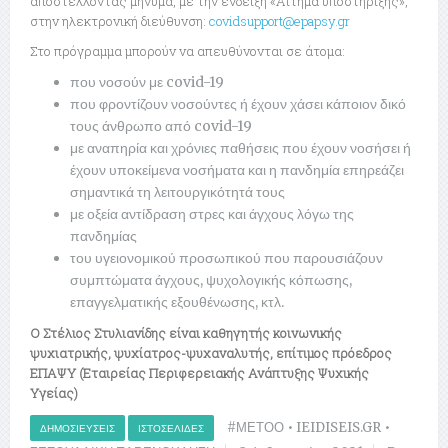
αποστέλλοντας μήνυμα, με την ένδειξη «Αίτημα υποστήριξης»,
στην ηλεκτρονική διεύθυνση:
covidsupport@epapsy.gr
Στο πρόγραμμα μπορούν να απευθύνονται σε άτομα:
που νοσούν με covid-19
που φροντίζουν νοσούντες ή έχουν χάσει κάποιον δικό
τους άνθρωπο από covid-19
με αναπηρία και χρόνιες παθήσεις που έχουν νοσήσει ή
έχουν υποκείμενα νοσήματα και η πανδημία επηρεάζει
σημαντικά τη λειτουργικότητά τους
με οξεία αντίδραση στρες και άγχους λόγω της
πανδημίας
του υγειονομικού προσωπικού που παρουσιάζουν
συμπτώματα άγχους, ψυχολογικής κόπωσης,
επαγγελματικής εξουθένωσης, κτλ.
Ο Στέλιος Στυλιανίδης είναι καθηγητής κοινωνικής
ψυχιατρικής, ψυχίατρος-ψυχαναλυτής, επίτιμος πρόεδρος
ΕΠΑΨΥ (Εταιρείας Περιφερειακής Ανάπτυξης Ψυχικής
Υγείας)
#ΜΕΤΟΟ
•
IEIDISEIS.GR
•
ΔΗΜΟΣΙΕΎΣΕΙΣ
ΙΣΤΟΣΕΛΊΔΕΣ