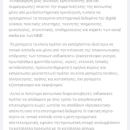
-Η οικοδόμηση μιας αλυσίδας εμπιστοσύνης (και όχι
συμμόρφωσης) απαιτεί την συμμετοχή όλης της κοινωνίας
μέσα από μια διεπιστημονική προσέγγιση, η οποία να
χρησιμοποιεί τα σύγχρονα επιστημονικά δεδομένα της digital
science, πολιτικής επιστήμης, τεχνητής νοημοσύνης,
ψυχολογίας, στατιστικής, επιδημιολογίας και experts των social
media και των ΜΜΕ.
-Τα μηνύματα τα οποία πρέπει να εκπέμπονται ιδιαίτερα σε
τοπικό επίπεδο και μέσα από την ενίσχυση της επικοινωνιακής
επίδρασης των τοπικών «influencers» (οικογενειακοί γιατροί,
πρωτοβάθμια φροντίδα υγείας, ιερείς, στελέχη τοπικής
αυτοδιοίκησης, πρόσωπα δημοφιλή ή υψηλού κύρους και
εκπρόσωποι μειονοτήτων) πρέπει να είναι μηνύματα πειθούς,
αλληλεγγύης, αγάπης και κατανόησης, όχι μηνύματα
εξαναγκασμού και εκφοβισμού,
-Αυτοί οι πολύτιμοι κοινωνικοί διαμεσολαβητές-influencers
πρέπει να αποδομούν με ήπιο τρόπο τα ανορθολογική
επιχειρήματα χωρίς ωστόσο να αποδίδουν «θρησκευτική»
απόλυτη ισχύ στα επιστημονικά δεδομένα. Η τακτική πόρτα-
πόρτα σε τοπικό επίπεδο είναι η μόνη πραγματικά
αποτελεσματική, εφόσον την προσωπική επαφή αναλαμβάνουν
τα κατάλληλα πρόσωπα με το κατάλληλο μήνυμα,