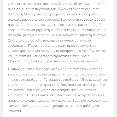
Όλες οι καταστάσεις ασφαλώς δεν είναι ίδιες: Άλλο βιασμός,
άλλο σεξουαλική παρενόχληση, άλλο κατάχρηση εξουσίας.
Ωστόσο, η λειτουργία του τραύματος, οι όροι και ο χρόνος
αποκάλυψης, είναι άχρονοι. Ακριβώς επειδή τροφοδοτούνται
από ένα αίσθημα αυτοστιγματισμού, ενοχής και ντροπής. Το
τραύμα αποτελεί ρήξη στη συνέχεια της ψυχικής ύπαρξης και
αδυναμία μεταβολισμού των διεγέρσεων που υπέστη το άτομο.
Συχνά το όριο μεταξύ ψυχισμού και σώματος γίνεται
δυσδιάκριτο. Παρατηρείται αποτυχία προσαρμογής των
ψυχοσωματικών λειτουργιών προκειμένου το “εγώ” να αντέξει
και να αμυνθεί. Όπως χαρακτηριστικά είπε η Σοφία
Μπεκατώρου, “ήθελα να βγάλω τη σάρκα από πάνω μου”.
Ή όπως μου είπε ένας ομοφυλόφιλος ασθενής μου, ο οποίος
είχε υποστεί απόπειρα βιασμού από τον προϊστάμενό του υπό
την απειλή απόλυσης: “Το νεκρό δεν πεθαίνει”. Ένα κομμάτι της
ψυχής του είχε απονεκρωθεί, ο ίδιος αισθανόταν ότι η εικόνα
του εαυτού του είχε για πάντα στιγματιστεί και αυτό που
κυριαρχούσε στην εσωτερική του πραγματικότητα ήταν ένα
απέραντο ψυχικό πάγωμα, σαν αυτό του θανάτου. Κάποιος που
παγώνει δεν μπορεί πια να τραυματιστεί, πόσο μάλλον να
πεθάνει.