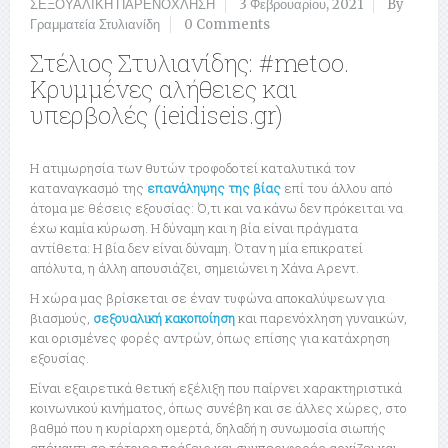
ΣΕΞΟΥΑΛΙΚΗ ΠΑΡΕΝΟΧΛΗΣΗ
3 Φεβρουαρίου, 2021
By
Γραμματεία Στυλιανίδη
0 Comments
Στέλιος Στυλιανίδης: #metoo.
Κρυμμένες αλήθειες και
υπερβολές (ieidiseis.gr)
Η ατιμωρησία των θυτών τροφοδοτεί καταλυτικά τον
καταναγκασμό της
επανάληψης της βίας
επί του άλλου από
άτομα με θέσεις εξουσίας: Ό,τι και να κάνω δεν πρόκειται να
έχω καμία κύρωση. Η δύναμη και η βία είναι πράγματα
αντίθετα: Η βία δεν είναι δύναμη. Όταν η μία επικρατεί
απόλυτα, η άλλη απουσιάζει, σημειώνει η Χάνα Αρεντ.
Η χώρα μας βρίσκεται σε έναν τυφώνα αποκαλύψεων για
βιασμούς,
σεξουαλική κακοποίηση
και παρενόχληση γυναικών,
και ορισμένες φορές αντρών, όπως επίσης για κατάχρηση
εξουσίας.
Είναι εξαιρετικά θετική εξέλιξη που παίρνει χαρακτηριστικά
κοινωνικού κινήματος, όπως συνέβη και σε άλλες χώρες, στο
βαθμό που η κυρίαρχη ομερτά, δηλαδή η συνωμοσία σιωπής