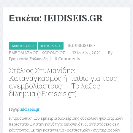
Ετικέτα:
IEIDISEIS.GR
IEIDISEIS.GR
•
ΔΗΜΟΣΙΕΎΣΕΙΣ
ΙΣΤΟΣΕΛΊΔΕΣ
ΕΜΒΟΛΙΑΣΜΟΣ
•
ΚΟΡΩΝΟΪΟΣ
12 Ιουλίου, 2021
By
Γραμματεία Στυλιανίδη
0 Comments
Στέλιος Στυλιανίδης:
Καταναγκασμός ή πειθώ για τους
ανεμβολίαστους; – Το λάθος
δίλημμα (iEidiseis.gr)
Πηγή:
iEidiseis.gr
Η προσωπική μου εμπειρία διαχείρισης δύσκολων ψυχιατρικών
περιστατικών στην κοινότητα δείχνει ότι οι αντιστάσεις δεν
κάμπτονται με την καταγγελία «ρατσιστικών» συμπεριφορών