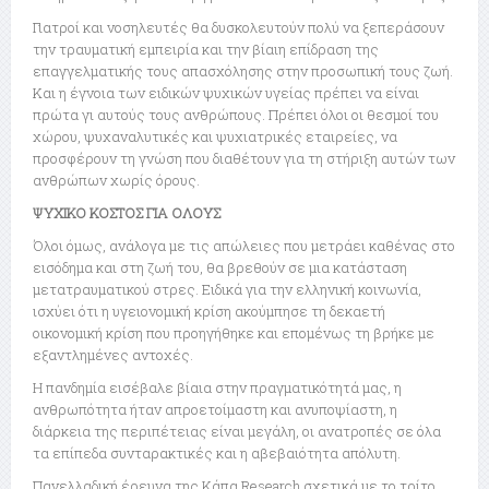
Γιατροί και νοσηλευτές θα δυσκολευτούν πολύ να ξεπεράσουν
την τραυματική εμπειρία και την βίαιη επίδραση της
επαγγελματικής τους απασχόλησης στην προσωπική τους ζωή.
Και η έγνοια των ειδικών ψυχικών υγείας πρέπει να είναι
πρώτα γι αυτούς τους ανθρώπους. Πρέπει όλοι οι θεσμοί του
χώρου, ψυχαναλυτικές και ψυχιατρικές εταιρείες, να
προσφέρουν τη γνώση που διαθέτουν για τη στήριξη αυτών των
ανθρώπων χωρίς όρους.
ΨΥΧΙΚΟ ΚΟΣΤΟΣ ΓΙΑ ΟΛΟΥΣ
Όλοι όμως, ανάλογα με τις απώλειες που μετράει καθένας στο
εισόδημα και στη ζωή του, θα βρεθούν σε μια κατάσταση
μετατραυματικού στρες. Ειδικά για την ελληνική κοινωνία,
ισχύει ότι η υγειονομική κρίση ακούμπησε τη δεκαετή
οικονομική κρίση που προηγήθηκε και επομένως τη βρήκε με
εξαντλημένες αντοχές.
Η πανδημία εισέβαλε βίαια στην πραγματικότητά μας, η
ανθρωπότητα ήταν απροετοίμαστη και ανυποψίαστη, η
διάρκεια της περιπέτειας είναι μεγάλη, οι ανατροπές σε όλα
τα επίπεδα συνταρακτικές και η αβεβαιότητα απόλυτη.
Πανελλαδική έρευνα της Kάπα Research σχετικά με το τρίτο