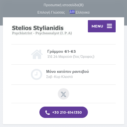
Προσωπική ιστοσελίδα(R)
Επιλογή Γλώσσας
Ελληνικα
MENU
Γράμμου 61-63
151 24 Μαρούσι (5ος Όροφος)
Μόνο κατόπιν ραντεβού
Σαβ-Κυρ Κλειστό
+30 210-6141350