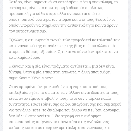
Ωστόσο, είναι σημαντικό να καταλάβουμε ότι η αποκάλυψη, το
coming out, είναι μια εσωτερική διαδικασία απολύτως
προσωπική για κάθε άτομο αλλά ενισχύεται από το
υποστηρικτικό σύστημα του ατόμου και από τους θεσμούς οι
οποίοι μπορούν να στηρίξουν την ανθεκτικότητα και να άρουν
τον αυτοστιγματισμό.
Εξάλλου, η ατιμωρησία των θυτών τροφοδοτεί καταλυτικά τον
καταναγκασμό της επανάληψης της βίας επί του άλλου από
άτομα με θέσεις εξουσίας: Ό,τι και να κάνω δεν πρόκειται να
έχω καμία κύρωση.
Η δύναμη και η βία είναι πράγματα αντίθετα: Η βία δεν είναι
δύναμη. Όταν η μία επικρατεί απόλυτα, η άλλη απουσιάζει,
σημειώνει η Χάνα Αρεντ.
Όταν ορισμένοι άντρες μεθούν στη ναρκισσιστική τους
επιβεβαίωση ότι τα σώματα των άλλων είναι ιδιοκτησία τους,
είναι αντικείμενο επιβολής τους, τότε δεν υπάρχει καμία
δυνατότητα εσωτερίκευσης ορίου, απαγόρευσης και σεβασμού
για τον άλλο. Τότε, το δικαίωμα του άλλου να πει “όχι, αρνούμαι,
δεν θέλω” καταργείται. Η διαστροφή και η ενόρμηση
επικυριαρχίας παίρνουν το πάνω χέρι στις ανθρώπινες
σχέσεις και καταστρέφουν αμετάκλητα κοινωνικούς και