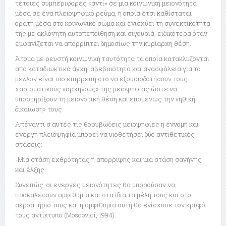
τέτοιες συμπεριφορές «αντί» σε μια κοινωνική μειονότητα
μέσα σε ένα πλειοψηφικό ρεύμα, η οποία έτσι καθίσταται
ορατή μέσα στο κοινωνικό σώμα και ενισχύει τη συνεκτικότητα
της με ακλόνητη αυτοπεποίθηση και σιγουριά, ειδικότερα όταν
εμφανίζεται να απορρίπτει δημοσίως την κυρίαρχη θέση.
Άτομα με ρευστή κοινωνική ταυτότητα τα οποία κατακλύζονται
από καταδιωκτικά άγχη, αβεβαιότητα και ανασφάλεια για το
μέλλον είναι πιο επιρρεπή στο να εξουσιοδοτήσουν τους
χαρισματικούς «αρχηγούς» της μειοψηφίας ώστε να
υποστηρίξουν τη μειονοτική θέση και επομένως την «ηθική
δικαίωση» τους.
Απέναντι σ αυτές τις θορυβώδεις μειοψηφίες η έννομη και
ενεργή πλειοψηφία μπορεί να υιοθετήσει δύο αντιθετικές
στάσεις:
-Μια στάση εχθρότητας ή απόρριψης και μια στάση σαγήνης
και έλξης.
Συνεπώς, οι ενεργές μειονότητες θα μπορούσαν να
προκαλέσουν αμφιθυμία και στα ίδια τα μέλη τους και στο
ακροατήριο τους και η αμφιθυμία αυτή θα ενίσχυσε τον κρυφό
τους αντίκτυπο (Moscovici, 1994).