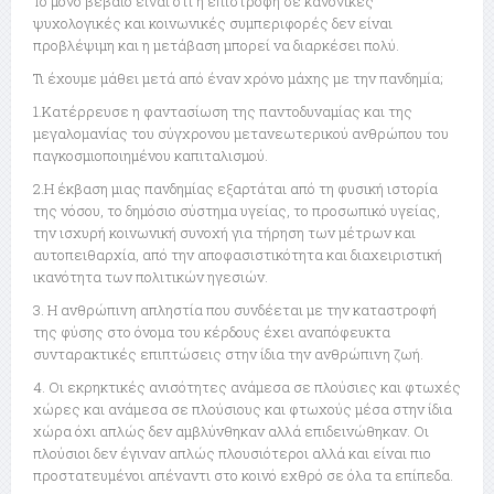
Το μόνο βέβαιο είναι ότι η επιστροφή σε κανονικές
ψυχολογικές και κοινωνικές συμπεριφορές δεν είναι
προβλέψιμη και η μετάβαση μπορεί να διαρκέσει πολύ.
Τι έχουμε μάθει μετά από έναν χρόνο μάχης με την πανδημία;
1.Κατέρρευσε η φαντασίωση της παντοδυναμίας και της
μεγαλομανίας του σύγχρονου μετανεωτερικού ανθρώπου του
παγκοσμιοποιημένου καπιταλισμού.
2.Η έκβαση μιας πανδημίας εξαρτάται από τη φυσική ιστορία
της νόσου, το δημόσιο σύστημα υγείας, το προσωπικό υγείας,
την ισχυρή κοινωνική συνοχή για τήρηση των μέτρων και
αυτοπειθαρχία, από την αποφασιστικότητα και διαχειριστική
ικανότητα των πολιτικών ηγεσιών.
3. Η ανθρώπινη απληστία που συνδέεται με την καταστροφή
της φύσης στο όνομα του κέρδους έχει αναπόφευκτα
συνταρακτικές επιπτώσεις στην ίδια την ανθρώπινη ζωή.
4. Οι εκρηκτικές ανισότητες ανάμεσα σε πλούσιες και φτωχές
χώρες και ανάμεσα σε πλούσιους και φτωχούς μέσα στην ίδια
χώρα όχι απλώς δεν αμβλύνθηκαν αλλά επιδεινώθηκαν. Οι
πλούσιοι δεν έγιναν απλώς πλουσιότεροι αλλά και είναι πιο
προστατευμένοι απέναντι στο κοινό εχθρό σε όλα τα επίπεδα.