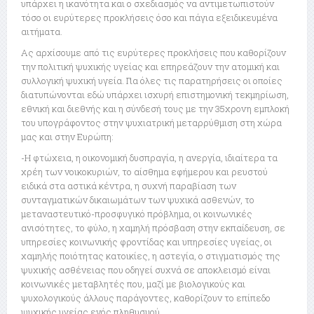
υπάρχει η ικανότητα και ο σχεδιασμός να αντιμετωπιστούν
τόσο οι ευρύτερες προκλήσεις όσο και πάγια εξειδικευμένα
αιτήματα.
Ας αρχίσουμε από τις ευρύτερες προκλήσεις που καθορίζουν
την πολιτική ψυχικής υγείας και επηρεάζουν την ατομική και
συλλογική ψυχική υγεία. Για όλες τις παρατηρήσεις οι οποίες
διατυπώνονται εδώ υπάρχει ισχυρή επιστημονική τεκμηρίωση,
εθνική και διεθνής και η σύνδεσή τους με την 35χρονη εμπλοκή
του υπογράφοντος στην ψυχιατρική μεταρρύθμιση στη χώρα
μας και στην Ευρώπη:
-Η φτώχεια, η οικονομική δυσπραγία, η ανεργία, ιδιαίτερα τα
χρέη των νοικοκυριών, το αίσθημα εφήμερου και ρευστού
ειδικά στα αστικά κέντρα, η συχνή παραβίαση των
συνταγματικών δικαιωμάτων των ψυχικά ασθενών, το
μεταναστευτικό-προσφυγικό πρόβλημα, οι κοινωνικές
ανισότητες, το φύλο, η χαμηλή πρόσβαση στην εκπαίδευση, σε
υπηρεσίες κοινωνικής φροντίδας και υπηρεσίες υγείας, οι
χαμηλής ποιότητας κατοικίες, η αστεγία, ο στιγματισμός της
ψυχικής ασθένειας που οδηγεί συχνά σε αποκλεισμό είναι
κοινωνικές μεταβλητές που, μαζί με βιολογικούς και
ψυχολογικούς άλλους παράγοντες, καθορίζουν το επίπεδο
ψυχικής υγείας ενός πληθυσμού.