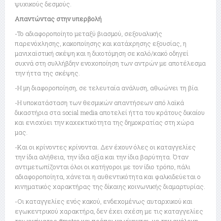
ψυχικούς δεσμούς.
Απαντώντας στην υπερβολή
-Το αδιαφοροποίητο μεταξύ βιασμού, σεξουαλικής
παρενόχλησης, κακοποίησης και κατάχρησης εξουσίας, η
μανιχαϊστική σκέψη και η διχοτόμηση σε καλό/κακό οδηγεί
συχνά στη συλλήβδην ενοχοποίηση των αντρών με αποτέλεσμα
την ήττα της σκέψης.
-Η μη διαφοροποίηση, σε τελευταία ανάλυση, αθωώνει τη βία.
-Η υποκατάσταση των θεσμικών απαντήσεων από λαϊκά
δικαστήρια στα social media αποτελεί ήττα του κράτους δικαίου
και ενισχύει την καχεκτικότητα της δημοκρατίας στη χώρα
μας.
-Και οι κρίνοντες κρίνονται. Δεν έχουν όλες οι καταγγελίες
την ίδια αλήθεια, την ίδια αξία και την ίδια βαρύτητα. Όταν
αντιμετωπίζονται όλοι οι κατήγοροι με τον ίδιο τρόπο, πάλι
αδιαφοροποίητα, χάνεται η αυθεντικότητα και φαλκιδεύεται ο
κινηματικός χαρακτήρας της δίκαιης κοινωνικής διαμαρτυρίας.
-Οι καταγγελίες ενός κακού, ενδεχομένως αυταρχικού και
εγωκεντρικού χαρακτήρα, δεν έχει σχέση με τις καταγγελίες