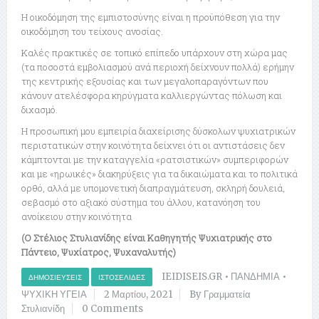
Η οικοδόμηση της εμπιστοσύνης είναι η προϋπόθεση για την
οικοδόμηση του τείχους ανοσίας.
Καλές πρακτικές σε τοπικό επίπεδο υπάρχουν στη χώρα μας
(τα ποσοστά εμβολιασμού ανά περιοχή δείχνουν πολλά) ερήμην
της κεντρικής εξουσίας και των μεγαλοπαραγόντων που
κάνουν ατελέσφορα κηρύγματα καλλιεργώντας πόλωση και
διχασμό.
Η προσωπική μου εμπειρία διαχείρισης δύσκολων ψυχιατρικών
περιστατικών στην κοινότητα δείχνει ότι οι αντιστάσεις δεν
κάμπτονται με την καταγγελία «ρατσιστικών» συμπεριφορών
και με «ηρωικές» διακηρύξεις για τα δικαιώματα και το πολιτικά
ορθό, αλλά με υπομονετική διαπραγμάτευση, σκληρή δουλειά,
σεβασμό στο αξιακό σύστημα του άλλου, κατανόηση του
ανοίκειου στην κοινότητα
(Ο Στέλιος Στυλιανίδης είναι Καθηγητής Ψυχιατρικής στο
Πάντειο, Ψυχίατρος, Ψυχαναλυτής)
IEIDISEIS.GR
•
ΠΑΝΔΗΜΙΑ
•
ΔΗΜΟΣΙΕΎΣΕΙΣ
ΙΣΤΟΣΕΛΊΔΕΣ
ΨΥΧΙΚΗ ΥΓΕΙΑ
2 Μαρτίου, 2021
By Γραμματεία
Στυλιανίδη
0 Comments