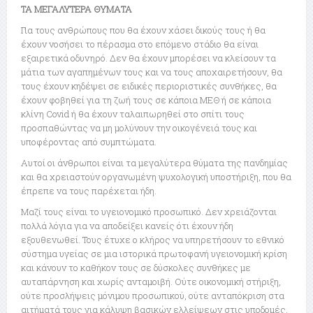
ΤΑ ΜΕΓΑΛΥΤΕΡΑ ΘΥΜΑΤΑ
Για τους ανθρώπους που θα έχουν χάσει δικούς τους ή θα
έχουν νοσήσει το πέρασμα στο επόμενο στάδιο θα είναι
εξαιρετικά οδυνηρό. Δεν θα έχουν μπορέσει να κλείσουν τα
μάτια των αγαπημένων τους και να τους αποχαιρετήσουν, θα
τους έχουν κηδέψει σε ειδικές περιοριστικές συνθήκες, θα
έχουν φοβηθεί για τη ζωή τους σε κάποια ΜΕΘ ή σε κάποια
κλίνη Covid ή θα έχουν ταλαιπωρηθεί στο σπίτι τους
προσπαθώντας να μη μολύνουν την οικογένειά τους και
υποφέροντας από συμπτώματα.
Αυτοί οι άνθρωποι είναι τα μεγαλύτερα θύματα της πανδημίας
και θα χρειαστούν οργανωμένη ψυχολογική υποστήριξη, που θα
έπρεπε να τους παρέχεται ήδη.
Μαζί τους είναι το υγειονομικό προσωπικό. Δεν χρειάζονται
πολλά λόγια για να αποδείξει κανείς ότι έχουν ήδη
εξουθενωθεί. Τους έτυχε ο κλήρος να υπηρετήσουν το εθνικό
σύστημα υγείας σε μια ιστορικά πρωτοφανή υγειονομική κρίση
και κάνουν το καθήκον τους σε δύσκολες συνθήκες με
αυταπάρνηση και χωρίς ανταμοιβή. Ούτε οικονομική στήριξη,
ούτε προσλήψεις μόνιμου προσωπικού, ούτε ανταπόκριση στα
αιτήματά τους για κάλυψη βασικών ελλείψεων στις υποδομές.