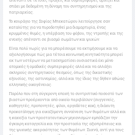
απέναντι σε τέτοιες πράξεις και συμπεριφορές αρχίζει και
σπάει με δεδομένη τη δύναμη του συντηρητισμού και της
πατριαρχίας.
Το κουράγιο της Σοφίας Μπεκατώρου λειτούργησε σαν
καταλύτης για να πυροδοτηθεί μια διαμαρτυρία, ένας
κρυμμένος θυμός, η υπέρβαση του φόβου, της ντροπής και της
ενοχής απέναντι σε βιασμό σωμάτων και ψυχών.
Είναι πολύ νωρίς για να μπορέσουμε να εκτιμήσουμε και να
αξιολογήσουμε πώς μια τέτοια κοινωνική κινητικότητα μπορεί
εκ των υστέρων να μετασχηματίσει ουσιαστικά όχι μόνο
ατομικές ή ομαδικές συμπεριφορές αλλά και να αλλάξει
σκληρούς συντηρητικούς θεσμούς, όπως της δικαστικής
εξουσίας, της αστυνομίας, αλλά και της ίδιας της δήθεν αθώας
ελληνικής οικογένειας.
Παρόλο που στη σύγχρονη εποχή το συντριπτικό ποσοστό των
βιαστών προέρχονται από οικείο περιβάλλον (συγγενείς,
καθηγητές, προπονητές, φίλοι, εργοδότες κοκ), η διάχυτη
προκατάληψη για εικαζόμενη συναίνεση των θυμάτων αλλά και
η καχεξία των προστατευτικών μηχανισμών εμπόδιζαν την
έγκαιρη καταγγελία και την προστασία της αξιοπρέπειας και
της ψυχικής ακεραιότητας των θυμάτων. Συχνά, αντί για τους