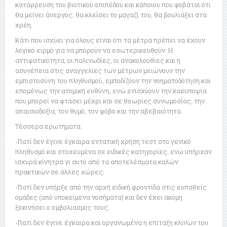
κατάρρευση του βιοτικού επιπέδου και κάποιου που φοβάται ότι
θα μείνει άνεργος, θα κλείσει το μαγαζί του, θα βουλιάξει στα
χρέη.
Κάτι που ισχύει για όλους είναι ότι τα μέτρα πρέπει να έχουν
λογικό ειρμό για να μπορούν να εσωτερικευθούν. Η
αντιφατικότητα, οι παλινωδίες, οι ανακολουθίες και η
ασυνέπεια στις αναγγελίες των μέτρων μειώνουν την
εμπιστοσύνη του πληθυσμού, εμποδίζουν την νοηματοδότηση και
επομένως την ατομική ευθύνη, ενώ ενισχύουν την καχυποψία
που μπορεί να φτάσει μέχρι και σε θεωρίες συνωμοσίας, την
απαισιοδοξία, τον θυμό, τον φόβο και την αβεβαιότητα.
Τέσσερα ερωτήματα:
-Γιατί δεν έγινε έγκαιρα εντατική χρήση τεστ στο γενικό
πληθυσμό και στοχευμένα σε ειδικές κατηγορίες, ενώ υπήρχαν
ισχυρά κίνητρα γι αυτό από τα αποτελέσματα καλών
πρακτικών σε άλλες χώρες;
-Γιατί δεν υπήρξε από την αρχή ειδική φροντίδα στις ευπαθείς
ομάδες (από υποκείμενα νοσήματα) και δεν έχει ακόμη
ξεκινήσει ο εμβολιασμός τους;
-Γιατί δεν έγινε έγκαιρα και οργανωμένα η επίταξη κλινών του