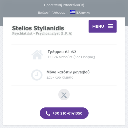
Προσωπική ιστοσελίδα(R)
Επιλογή Γλώσσας
Ελληνικα
MENU
Γράμμου 61-63
151 24 Μαρούσι (5ος Όροφος)
Μόνο κατόπιν ραντεβού
Σαβ-Κυρ Κλειστό
+30 210-6141350