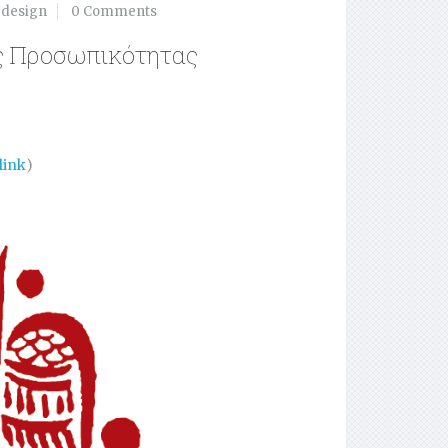
edesign
0 Comments
ές Προσωπικότητας
link
)