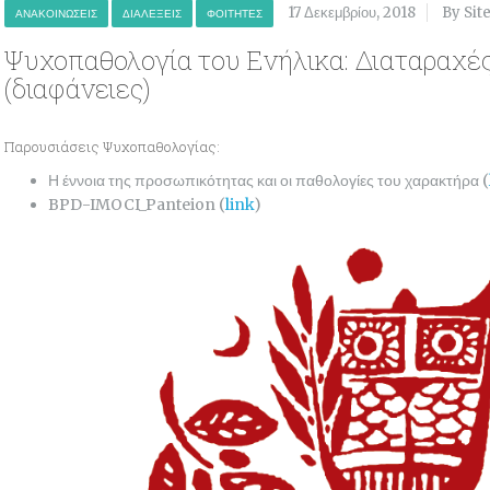
17 Δεκεμβρίου, 2018
By Sit
ΑΝΑΚΟΙΝΏΣΕΙΣ
ΔΙΑΛΈΞΕΙΣ
ΦΟΙΤΗΤΈΣ
Ψυχοπαθολογία του Ενήλικα: Διαταραχ
(διαφάνειες)
Παρουσιάσεις Ψυχοπαθολογίας:
Η έννοια της προσωπικότητας και οι παθολογίες του χαρακτήρα (
BPD-IMOCI_Panteion (
link
)