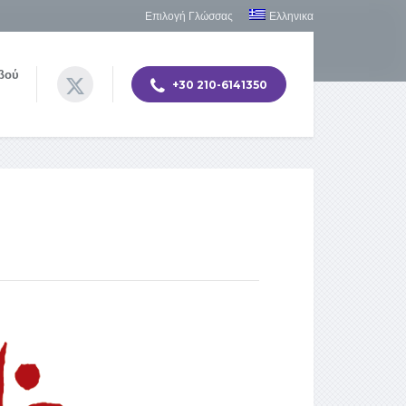
Επιλογή Γλώσσας
Ελληνικα
βού
+30 210-6141350